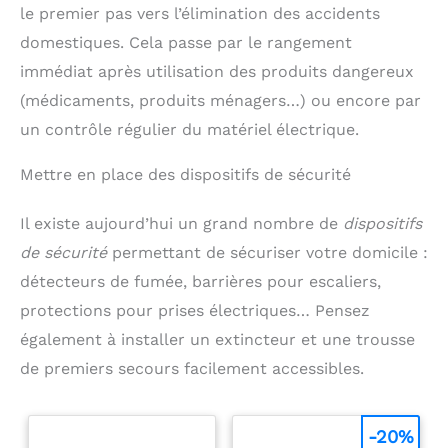
recevez des protection angle défectueux, vous
vous ne remarquerez
le premier pas vers l’élimination des accidents
pouvez les retourner sans restriction et les
même pas leur présence
remplacer gratuitement.
domestiques. Cela passe par le rangement
! Coin de meuble
S'intègre parfaitement à
immédiat après utilisation des produits dangereux
vos meubles tout en
conservant son aspect
(médicaments, produits ménagers…) ou encore par
d'origine. Nous
un contrôle régulier du matériel électrique.
recherchons la plus
haute qualité et le
meilleur service pour
Mettre en place des dispositifs de sécurité
vous offrir une
satisfaction d'achat à
Il existe aujourd’hui un grand nombre de
dispositifs
100%. Si vous recevez un
coins protecteur
de sécurité
permettant de sécuriser votre domicile :
défectueux, vous pouvez
le retourner sans
détecteurs de fumée, barrières pour escaliers,
restriction et le faire
protections pour prises électriques… Pensez
remplacer gratuitement.
également à installer un extincteur et une trousse
de premiers secours facilement accessibles.
-20%