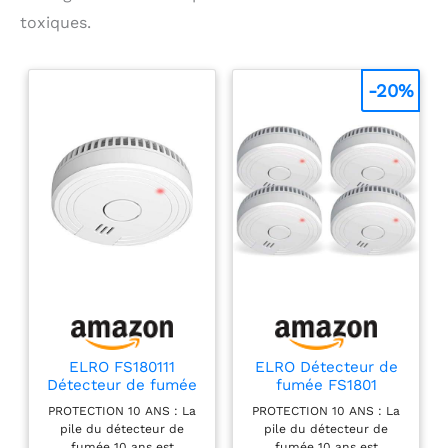
toxiques.
-20%
ELRO FS180111
ELRO Détecteur de
Détecteur de fumée
fumée FS1801
- Conforme à la
conforme à la norme
PROTECTION 10 ANS : La
PROTECTION 10 ANS : La
Norme européenne
européenne
pile du détecteur de
pile du détecteur de
EN14604, Blanc
EN14604-4 pièces,
fumée 10 ans est
fumée 10 ans est