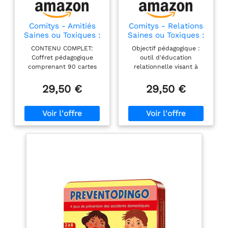
Comitys - Amitiés
Comitys - Relations
Saines ou Toxiques :
Saines ou Toxiques :
Prévention du
Éducation et
CONTENU COMPLET:
Objectif pédagogique :
Harcèlement
Prévention Violence
Coffret pédagogique
outil d'éducation
Scolaire
comprenant 90 cartes
relationnelle visant à
pelliculées, 12 cartes-
sensibiliser aux relations
drapeaux (4 verts, 4
saines et toxiques. Public
29,50 €
29,50 €
oranges, 4 rouges) et un
cible : conçu pour les
guide d'animation de 72
jeunes et les adultes,
pages PUBLIC CIBLE:
adapté aux contextes
Adapté pour tous les âges
éducatifs et de
à partir de 9 ans, parfait
prévention. Contenu du
pour les enfants,
jeu : comprend 96 cartes
adolescents et adultes en
illustrant diverses
contexte éducatif ou
situations relationnelles
thérapeutique OBJECTIFS
pour encourager la
PÉDAGOGIQUES:
discussion et la réflexion.
Développe l'intelligence
Utilisation : idéal pour les
relationnelle, promeut
animateurs, éducateurs,
l'égalité dans les relations
psychologues et
et renforce les
professionnels de la
compétences
prévention des violences.