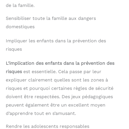
mannequin de soins aux
éducatif de sauver une
de la famille.
patients est très flexible.
vie. Utilisation
Il permet des séances de
polyvalente : Gilet de
pratique infirmière
formation anti-
Sensibiliser toute la famille aux dangers
professionnelle qui vous
étouffement et anti-
domestiques
préparent à des
obstruction. Idéal pour la
situations réelles de soins
formation,
aux nourrissons.
l’enseignement, les
Impliquer les enfants dans la prévention des
Applications polyvalentes
hôpitaux, les facultés de
risques
: que vous soyez dans un
médecine, les centres de
laboratoire, une salle de
recherche, etc. Convient
classe ou un centre de
à la formation des
L’implication des enfants dans la prévention des
formation, notre
étudiants en médecine et
mannequin de formation
du personnel médical.
risques
est essentielle. Cela passe par leur
pour nourrissons est un
expliquer clairement quelles sont les zones à
outil idéal pour
perfectionner vos
risques et pourquoi certaines règles de sécurité
compétences. Grandeur
nature et incroyablement
doivent être respectées. Des jeux pédagogiques
réaliste, il est parfait pour
peuvent également être un excellent moyen
les étudiants et les
stagiaires qui cherchent à
d’apprendre tout en s’amusant.
améliorer leurs capacités
infirmières.
Rendre les adolescents responsables