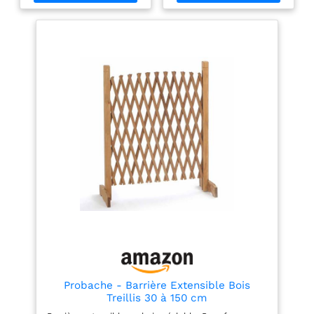
grâce à des extensions
solides et les fixations
vendues séparément,
latérales assurent un
offrant un passage extra-
maintien sûr, empêchant
large SYSTÈME DE
tout basculement ou
FERMETURE SIMPLE :
ouverture involontaire par
grâce à son système de
votre animal. Chaque
fermeture facile, la
détail a été étudié pour
barrière de sécurité
offrir sécurité, confort et
enfant s'ouvre facilement
longévité. Grâce à son
d'une main dans les deux
mécanisme extensible, la
sens, et se ferme d'une
barrière Stop’Fix s’ajuste
pression ou d'un
facilement de 60 à 110
claquement BARRIÈRE
cm de largeur, pour
DE SÉCURITÉ SANS
s’adapter à la plupart des
PERÇAGE : bénéficiez
ouvertures de maison :
d'une installation rapide
portes, couloirs, escaliers
sans vis et sans effort
ou encadrements de
grâce au système de
pièce. Sa hauteur de 83
raccord à pression 4
cm offre une protection
points, qui ne nécessite
idéale pour les chiens de
aucun perçage SÉCURITÉ
petite et moyenne taille,
SUPPLÉMENTAIRE : le
tout en conservant une
système de double
bonne visibilité sur
Probache - Barrière Extensible Bois
verrouillage de la barrière
l’espace. Aucun besoin
Treillis 30 à 150 cm
extensible s'active en
de découpe ni