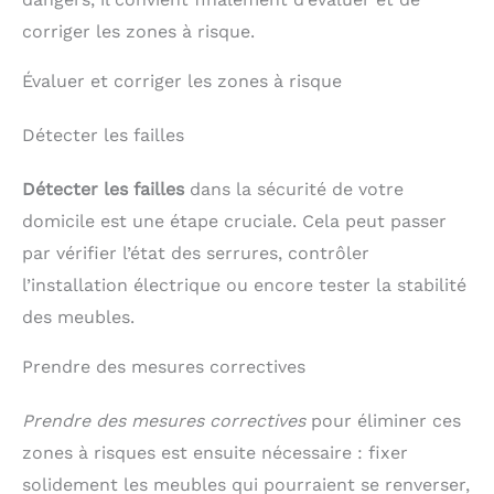
comportements sûrs de manière interactive.
ADAPTÉ POUR 2 À 8 JOUEURS : Preventodingo peut
corriger les zones à risque.
se jouer en petits ou grands groupes, ce qui le rend
idéal pour les familles ou les classes d'école
Évaluer et corriger les zones à risque
maternelle. Les parties courtes maintiennent
l'attention des jeunes enfants et permettent de
répéter les jeux pour renforcer les leçons apprises.
Détecter les failles
POUR ENFANT À PARTIR DE 3 ANS : Les jeux sont
adaptés aux tout-petits avec des règles simples et
des illustrations claires pour une compréhension
Détecter les failles
dans la sécurité de votre
facile.
domicile est une étape cruciale. Cela peut passer
par vérifier l’état des serrures, contrôler
l’installation électrique ou encore tester la stabilité
des meubles.
Prendre des mesures correctives
Prendre des mesures correctives
pour éliminer ces
zones à risques est ensuite nécessaire : fixer
solidement les meubles qui pourraient se renverser,