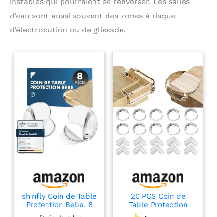
instables qui pourraient se renverser. Les salles
capteur photoélectrique de pointe combiné à une
d’eau sont aussi souvent des zones à risque
puce intelligente avancée, ce détecteur de fumée
domestique détecte avec précision les niveaux de
d’électrocution ou de glissade.
fumée dangereux en quelques secondes, avec
moins de fausses alertes
shinfly Coin de Table
20 PCS Coin de
Protection Bebe, 8
Table Protection
PCS Rond Protection
Bebe Protection,