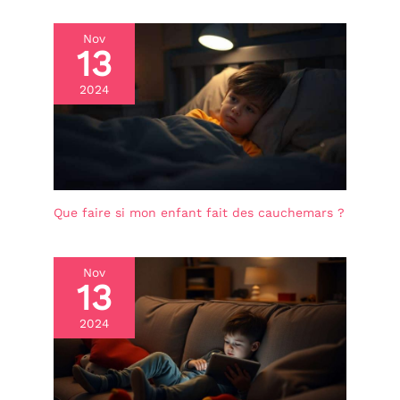
Nov
13
2024
Que faire si mon enfant fait des cauchemars ?
Nov
13
2024