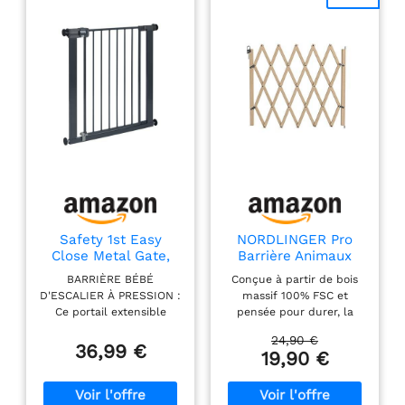
Safety 1st Easy
NORDLINGER Pro
Close Metal Gate,
Barrière Animaux
Barrière escalier
742000 Stop'Fix -
BARRIÈRE BÉBÉ
Conçue à partir de bois
enfant à pression
Bois 100% FSC -
D'ESCALIER À PRESSION :
massif 100% FSC et
73-80 cm (max 108
Extensible 60 à 1m10
Ce portail extensible
pensée pour durer, la
cm), Barrière de
convient aux ouvertures
Stop’Fix résiste aux
sécurité enfant
24,90 €
de 73 à 80 cm sans
sollicitations du quotidien
36,99 €
facile à fermer
19,90 €
extensions
et garantit une stabilité
d'une main, Sans vis
supplémentaires et peut
parfaite une fois
ni perçage, Double
être élargi jusqu'à 108 cm
installée. Les montants
verrouillage, Noir