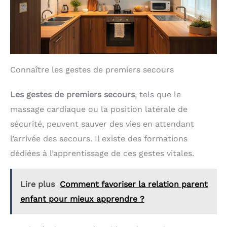
en Y (vendue séparément)
après ouverture pour un
permet d'installer la
encombrement minimum
barrière sur des rampes
La barrière Stop’Fix est
d'escalier rondes
idéale pour créer des
(diamètre max de 5 cm)
zones sûres à la maison :
empêcher l’accès à une
cuisine, à une chambre,
Connaître les gestes de premiers secours
ou protéger les enfants
des zones fréquentées
par les animaux. Elle
Les gestes de premiers secours
, tels que le
constitue une alternative
élégante aux barrières
massage cardiaque ou la position latérale de
métalliques, souvent plus
sécurité, peuvent sauver des vies en attendant
froides visuellement, tout
en garantissant la même
l’arrivée des secours. Il existe des formations
efficacité. Ne convient
pas pour une utilisation
dédiées à l’apprentissage de ces gestes vitales.
extérieure
Lire plus
Comment favoriser la relation parent
enfant pour mieux apprendre ?