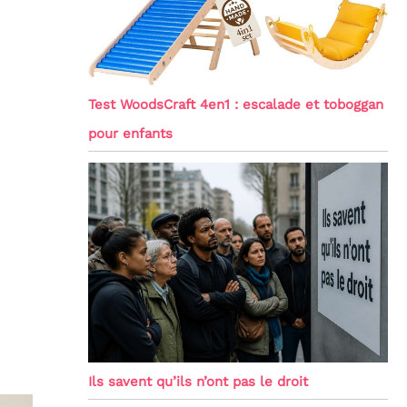
Test WoodsCraft 4en1 : escalade et toboggan
pour enfants
Ils savent qu’ils n’ont pas le droit