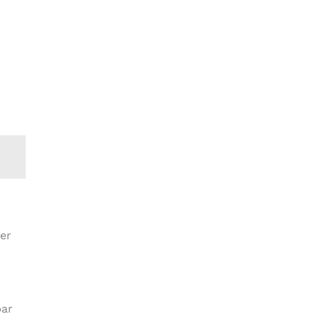
er
par