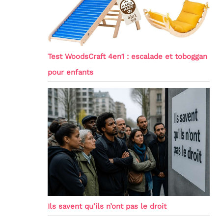
Test WoodsCraft 4en1 : escalade et toboggan
pour enfants
Ils savent qu’ils n’ont pas le droit