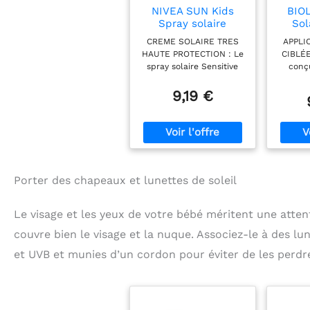
NIVEA SUN Kids
BIOL
Spray solaire
Sol
Protect & Play
Prote
CREME SOLAIRE TRES
APPLI
Sensitive FPS 50+
Visa
HAUTE PROTECTION : Le
CIBLÉE
(1x200 ml),
spray solaire Sensitive
conç
protection anti UV
Babies & Kids FPS 50+
délica
sans parfum & ultra
protège contre les
stic
9,19 €
résistante à l’eau,
UVA/UVB pour réduire
visage
écran solaire
les risques de réactions
une ap
enrichi en aloe vera
liées au soleil. Idéal pour
sans se
peaux atopiques et à
idéal
eczéma, adapté aux
effica
bébés et enfants.
sens
VITAMINE E : Enrichie en
peti
Porter des chapeaux et lunettes de soleil
vitamine E, cette crème
OPTIM
solaire enfant sans
Le stick
Le visage et les yeux de votre bébé méritent une attent
parfum protège la peau
protect
fragile des enfants,
compl
couvre bien le visage et la nuque. Associez-le à des lun
renforce sa barrière
rayons 
et UVB et munies d’un cordon pour éviter de les perdr
naturelle et prévient le
en prés
dessèchement, leur
naturel
permettant de jouer au
la pe
soleil en toute sérénité.
bé
PRATIQUE ET RAPIDE :
exposi