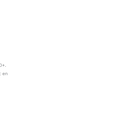
0+.
t en