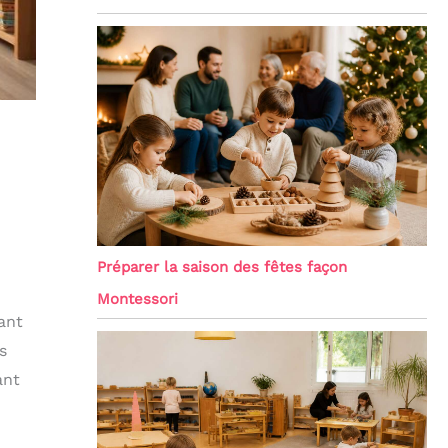
Préparer la saison des fêtes façon
Montessori
ant
s
ant