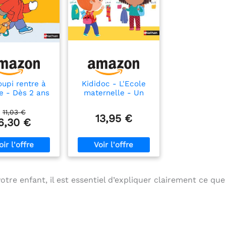
oupi rentre à
Kididoc - L'Ecole
le - Dès 2 ans
maternelle - Un
(14)
livre 100% animé
avec pop-up et
11,03 €
13,95 €
tirettes qui prépare
6,30 €
à l'entrée en
maternelle - dès 3
ans
tre enfant, il est essentiel d’expliquer clairement ce que