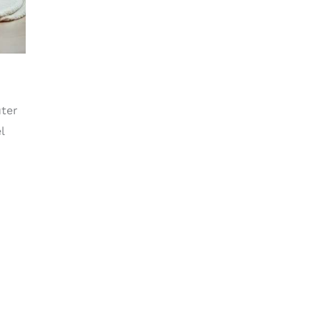
uter
l