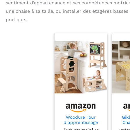
sentiment d’appartenance et ses compétences motrices
une chaise à sa taille, ou installer des étagères basse
pratique.
Woodure Tour
Gik
d'apprentissage
Cha
Montessori 4 en 1,
Pe
【Robuste et sûr】La
Explor