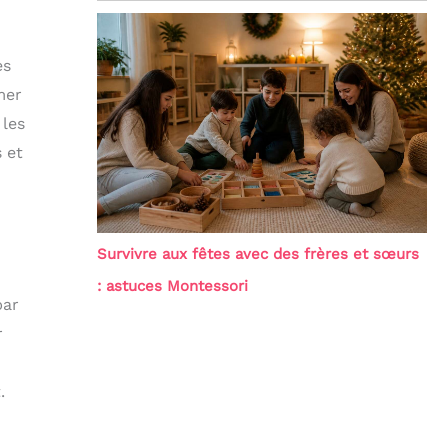
es
mer
 les
 et
Survivre aux fêtes avec des frères et sœurs
: astuces Montessori
par
r
.