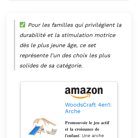
Pour les familles qui privilégient la
durabilité et la stimulation motrice
dès le plus jeune âge, ce set
représente l’un des choix les plus
solides de sa catégorie.
WoodsCraft 4en1:
Arche
d'Escalade,
𝐏𝐫𝐨𝐦𝐨𝐮𝐯𝐨𝐢𝐫 𝐥𝐞 𝐣𝐞𝐮 𝐚𝐜𝐭𝐢𝐟
Triangle
𝐞𝐭 𝐥𝐚 𝐜𝐫𝐨𝐢𝐬𝐬𝐚𝐧𝐜𝐞 𝐝𝐞
d'Escalade & 2x
𝐥'𝐞𝐧𝐟𝐚𝐧𝐭: Une arche
Toboggan