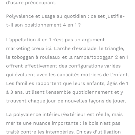
d’usure préoccupant.
Fabriqués à la main
pour une stabilité et
Polyvalence et usage au quotidien : ce set justifie-
une détente ultimes.
La construction
t-il son positionnement 4 en 1 ?
unique à 5 chambres
avec une sensation de
L’appellation 4 en 1 n’est pas un argument
plumes, des billes de
polyester
marketing creux ici. L’arche d’escalade, le triangle,
hypoallergéniques
le toboggan à rouleaux et la rampe/toboggan 2 en 1
Amball, conserve sa
offrent effectivement des configurations variées
forme et offre une
surface douce.
qui évoluent avec les capacités motrices de l’enfant.
Disponible en 4 types
Les familles rapportent que leurs enfants, âgés de 1
de matériaux :
à 3 ans, utilisent l’ensemble quotidiennement et y
velours, mousseline,
coton premium ou
trouvent chaque jour de nouvelles façons de jouer.
standard. Disponible
avec une fermeture
La polyvalence intérieur/extérieur est réelle, mais
éclair pratique pour
mérite une nuance importante : le bois n’est pas
un lavage facile. 𝐋𝐚
𝐬é𝐜𝐮𝐫𝐢𝐭é 𝐞𝐬𝐭 𝐥𝐚 𝐩𝐫𝐢𝐨𝐫𝐢𝐭é
traité contre les intempéries. En cas d’utilisation