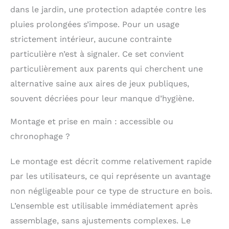
𝐚𝐛𝐬𝐨𝐥𝐮𝐞: Chez
dans le jardin, une protection adaptée contre les
WoodsCraft, la
sécurité de votre
pluies prolongées s’impose. Pour un usage
enfant est notre
strictement intérieur, aucune contrainte
priorité. Nos jeux
particulière n’est à signaler. Ce set convient
d'intérieur pour
enfants sont
particulièrement aux parents qui cherchent une
soigneusement
alternative saine aux aires de jeux publiques,
fabriqués à la main à
souvent décriées pour leur manque d’hygiène.
partir de bois de pin
de haute qualité pour
assurer des surfaces
Montage et prise en main : accessible ou
parfaitement lisses et
chronophage ?
garantir un jeu sûr
pour votre enfant.
Le montage est décrit comme relativement rapide
Contrairement aux
produits fabriqués à
par les utilisateurs, ce qui représente un avantage
partir de panneaux de
non négligeable pour ce type de structure en bois.
particules MDF, nos
L’ensemble est utilisable immédiatement après
produits en bois se
distinguent par leur
assemblage, sans ajustements complexes. Le
grande qualité et leur