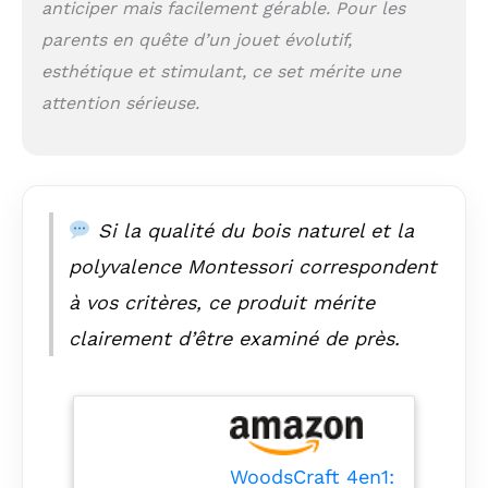
anticiper mais facilement gérable. Pour les
La construction
parents en quête d’un jouet évolutif,
unique à 5 chambres
avec une sensation
esthétique et stimulant, ce set mérite une
de plumes, des billes
attention sérieuse.
de polyester
hypoallergéniques
Amball, conserve sa
forme et offre une
surface douce.
Si la qualité du bois naturel et la
Disponible en 4
types de matériaux :
polyvalence Montessori correspondent
velours, mousseline,
coton premium ou
à vos critères, ce produit mérite
standard. Disponible
clairement d’être examiné de près.
avec une fermeture
éclair pratique pour
un lavage facile. 𝐋𝐚
𝐬é𝐜𝐮𝐫𝐢𝐭é 𝐞𝐬𝐭 𝐥𝐚 𝐩𝐫𝐢𝐨𝐫𝐢𝐭é
𝐚𝐛𝐬𝐨𝐥𝐮𝐞: Chez
WoodsCraft, la
WoodsCraft 4en1:
sécurité de votre