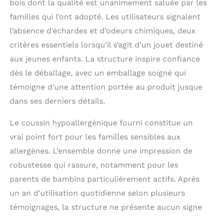
bois dont la qualité est unanimement saluée par les
glisser et se détendre:
familles qui l’ont adopté. Les utilisateurs signalent
tout cela dans un seul
set de jeu Montessori!
l’absence d’échardes et d’odeurs chimiques, deux
𝐓𝐨𝐛𝐨𝐠𝐠𝐚𝐧 𝐚̀ 𝐫𝐨𝐮𝐥𝐞𝐚𝐮𝐱
critères essentiels lorsqu’il s’agit d’un jouet destiné
𝐩𝐨𝐮𝐫 𝐥𝐞 𝐝é𝐯𝐞𝐥𝐨𝐩𝐩𝐞𝐦𝐞𝐧𝐭
aux jeunes enfants. La structure inspire confiance
𝐬𝐞𝐧𝐬𝐨𝐫𝐢𝐞𝐥: Le toboggan à
rouleaux offre une
dès le déballage, avec un emballage soigné qui
expérience sensorielle
témoigne d’une attention portée au produit jusque
inoubliable, favorise la
condition physique,
dans ses derniers détails.
l'équilibre et la
coordination motrice
Le coussin hypoallergénique fourni constitue un
des enfants, et
vrai point fort pour les familles sensibles aux
soutient le
allergènes. L’ensemble donne une impression de
développement des
compétences
robustesse qui rassure, notamment pour les
cognitives et
parents de bambins particulièrement actifs. Après
émotionnelles à
travers un jeu créatif
un an d’utilisation quotidienne selon plusieurs
et interactif. 𝐂𝐨𝐮𝐬𝐬𝐢𝐧𝐬
témoignages, la structure ne présente aucun signe
𝐝𝐞 𝐜𝐨𝐧𝐟𝐨𝐫𝐭 𝐩𝐫𝐞𝐦𝐢𝐮𝐦: