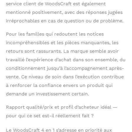
service client de WoodsCraft est également
longévité. 𝐂𝐨𝐧𝐭𝐞𝐧𝐮 𝐝𝐮
𝐬𝐞𝐭: 1x arche d'escalade
mentionné positivement, avec des réponses jugées
(couleur: naturel), 1x
irréprochables en cas de question ou de problème.
triangle d'escalade
(couleur: naturel), 1x
Pour les familles qui redoutent les notices
toboggan/rampe
incompréhensibles et les pièces manquantes, les
d'escalade, 1x
toboggan à rouleaux
retours sont rassurants. La marque semble avoir
et 1x coussin (Coton:
travaillé l’expérience d’achat dans son ensemble, du
Golden Leaves). Le set
comprend une notice
conditionnement jusqu’à l’accompagnement après-
et toutes les pièces
vente. Ce niveau de soin dans l’exécution contribue
de montage
à renforcer la confiance envers un produit qui
nécessaires.
demande un investissement certain.
Rapport qualité/prix et profil d’acheteur idéal —
pour qui ce set est-il réellement fait ?
Le WoodsCraft 4 en 1 s’adresse en priorité aux