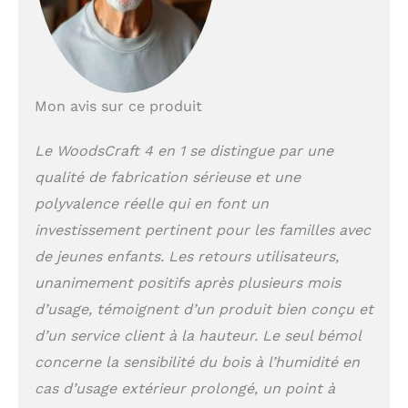
𝐓𝐨𝐛𝐨𝐠𝐠𝐚𝐧 𝐚̀ 𝐫𝐨𝐮𝐥𝐞𝐚𝐮𝐱
𝐩𝐨𝐮𝐫 𝐥𝐞 𝐝é𝐯𝐞𝐥𝐨𝐩𝐩𝐞𝐦𝐞𝐧𝐭
𝐬𝐞𝐧𝐬𝐨𝐫𝐢𝐞𝐥: Le toboggan
à rouleaux offre une
expérience
sensorielle
Mon avis sur ce produit
inoubliable, favorise
la condition
Le WoodsCraft 4 en 1 se distingue par une
physique, l'équilibre
qualité de fabrication sérieuse et une
et la coordination
motrice des enfants,
polyvalence réelle qui en font un
et soutient le
investissement pertinent pour les familles avec
développement des
compétences
de jeunes enfants. Les retours utilisateurs,
cognitives et
unanimement positifs après plusieurs mois
émotionnelles à
d’usage, témoignent d’un produit bien conçu et
travers un jeu créatif
et interactif. 𝐂𝐨𝐮𝐬𝐬𝐢𝐧𝐬
d’un service client à la hauteur. Le seul bémol
𝐝𝐞 𝐜𝐨𝐧𝐟𝐨𝐫𝐭 𝐩𝐫𝐞𝐦𝐢𝐮𝐦:
concerne la sensibilité du bois à l’humidité en
Fabriqués à la main
cas d’usage extérieur prolongé, un point à
pour une stabilité et
une détente ultimes.