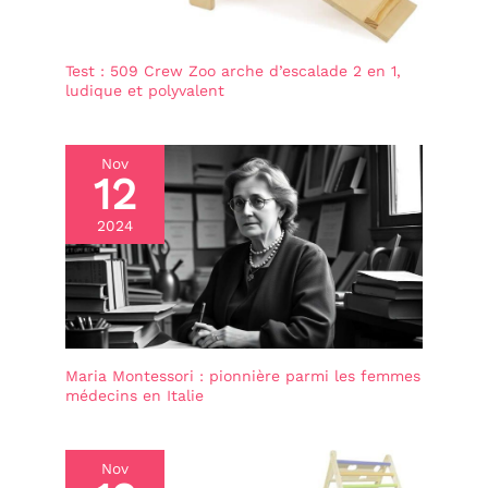
Test : 509 Crew Zoo arche d’escalade 2 en 1,
ludique et polyvalent
Nov
12
2024
Maria Montessori : pionnière parmi les femmes
médecins en Italie
Nov