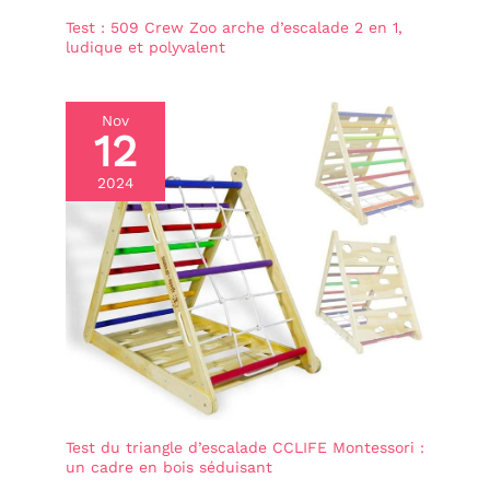
Cadeau idéal pour les
Test : 509 Crew Zoo arche d’escalade 2 en 1,
enfants : Parfaite pour
ludique et polyvalent
apprendre, dessiner et
participer aux activités de
la cuisine, elle favorise la
motricité fine et la
Nov
12
participation aux activités
quotidiennes. Elle
améliore la coordination
2024
œil-main et renforce les
muscles des mains et des
doigts. La Tour d
Observation Montessori
offre aux enfants une
merveilleuse opportunité
d'apprentissage. Vos
enfants seront ravis de
recevoir ce cadeau
d'anniversaire ou de Noël.
Test du triangle d’escalade CCLIFE Montessori :
un cadre en bois séduisant