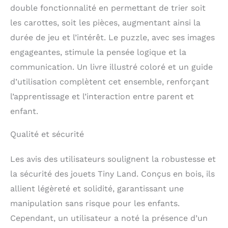
fantaisie! Montessori au
double fonctionnalité en permettant de trier soit
cœur : nos jouets sont
les carottes, soit les pièces, augmentant ainsi la
basés sur la philosophie
Montessori et
durée de jeu et l’intérêt. Le puzzle, avec ses images
encouragent les enfants
engageantes, stimule la pensée logique et la
à explorer de manière
indépendante et à
communication. Un livre illustré coloré et un guide
découvrir leurs talents.
d’utilisation complètent cet ensemble, renforçant
Cela crée les bases d'un
l’apprentissage et l’interaction entre parent et
apprentissage tout au
long de la vie. Chaque
enfant.
jouet a été
soigneusement
Qualité et sécurité
sélectionné pour les
jeunes enfants âgés de
Les avis des utilisateurs soulignent la robustesse et
13 à 15 mois et répond à
leurs besoins
la sécurité des jouets Tiny Land. Conçus en bois, ils
spécifiques et à leurs
allient légèreté et solidité, garantissant une
étapes de
manipulation sans risque pour les enfants.
développement.
Encourage leur curiosité
Cependant, un utilisateur a noté la présence d’un
innée et suscite une