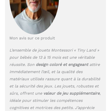
découverte! Sélection
intelligente de jouets :
plongez dans le monde
fascinant de nos jouets,
soigneusement conçus
pour éveiller la curiosité
de votre enfant et
encourager son esprit
Mon avis sur ce produit
en pleine croissance.
Que ce soit le rythme
L’ensemble de jouets Montessori « Tiny Land »
des coups de tambour
pour bébés de 13 à 15 mois est une véritable
pour bébés ou les
fascinants défis du
réussite. Son
design coloré et engageant
attire
puzzle d'appariement
immédiatement l’œil, et la qualité des
des tailles, chaque jouet
libère une perception
matériaux utilisés rassure quant à la durabilité
sensorielle accrue, des
et la sécurité des jeux. Les jouets, robustes et
capacités de résolution
sûrs, offrent une
valeur de jeu supplémentaire
,
de problèmes plus
aiguisées et des
idéale pour stimuler les compétences
possibilités créatives
cognitives et motrices des petits. J’apprécie
infinies. Préparez-vous