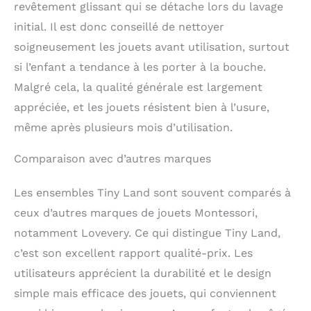
revêtement glissant qui se détache lors du lavage
passion pour la
initial. Il est donc conseillé de nettoyer
découverte. Conseils
d'experts pour les
soigneusement les jouets avant utilisation, surtout
parents : avec notre
si l’enfant a tendance à les porter à la bouche.
ensemble de jouets
Montessori, vous
Malgré cela, la qualité générale est largement
recevrez un manuel
appréciée, et les jouets résistent bien à l’usure,
complet pour les
même après plusieurs mois d’utilisation.
parents rempli de
conseils et de
Comparaison avec d’autres marques
stratégies inestimables.
Dotez-vous de
connaissances et de
Les ensembles Tiny Land sont souvent comparés à
conseils pour naviguer
ceux d’autres marques de jouets Montessori,
scientifiquement dans
le parcours de la
notamment Lovevery. Ce qui distingue Tiny Land,
parentalité, et favorisez
c’est son excellent rapport qualité-prix. Les
la croissance de votre
utilisateurs apprécient la durabilité et le design
bébé pendant cette
période cruciale. Idée
simple mais efficace des jouets, qui conviennent
cadeau idéale : portez