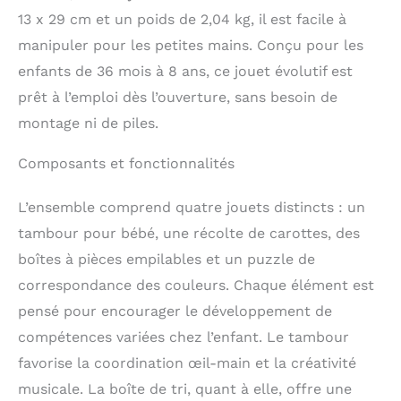
pour éveiller la curiosité
13 x 29 cm et un poids de 2,04 kg, il est facile à
de votre enfant et
manipuler pour les petites mains. Conçu pour les
encourager son esprit
en pleine croissance.
enfants de 36 mois à 8 ans, ce jouet évolutif est
Que ce soit le rythme
prêt à l’emploi dès l’ouverture, sans besoin de
des coups de tambour
montage ni de piles.
pour bébés ou les
fascinants défis du
puzzle d'appariement
Composants et fonctionnalités
des tailles, chaque jouet
libère une perception
L’ensemble comprend quatre jouets distincts : un
sensorielle accrue, des
tambour pour bébé, une récolte de carottes, des
capacités de résolution
de problèmes plus
boîtes à pièces empilables et un puzzle de
aiguisées et des
correspondance des couleurs. Chaque élément est
possibilités créatives
pensé pour encourager le développement de
infinies. Préparez-vous
pour une aventure où
compétences variées chez l’enfant. Le tambour
chaque heure de jeu est
favorise la coordination œil-main et la créativité
un voyage passionnant
de découverte et de
musicale. La boîte de tri, quant à elle, offre une