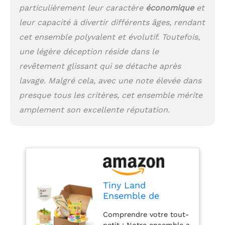
particulièrement leur caractère
économique
et
pour une aventure où
chaque heure de jeu est
leur capacité à divertir différents âges, rendant
un voyage passionnant
cet ensemble polyvalent et évolutif. Toutefois,
de découverte et de
fantaisie! Montessori au
une légère déception réside dans le
cœur : nos jouets sont
revêtement glissant qui se détache après
basés sur la philosophie
lavage. Malgré cela, avec une note élevée dans
Montessori et
encouragent les enfants
presque tous les critères, cet ensemble mérite
à explorer de manière
amplement son excellente réputation.
indépendante et à
découvrir leurs talents.
Cela crée les bases d'un
apprentissage tout au
long de la vie. Chaque
jouet a été
soigneusement
Tiny Land
sélectionné pour les
Ensemble de
jeunes enfants âgés de
Jouets Montessori
13 à 15 mois et répond à
Comprendre votre tout-
pour Bébé de 13-15
leurs besoins