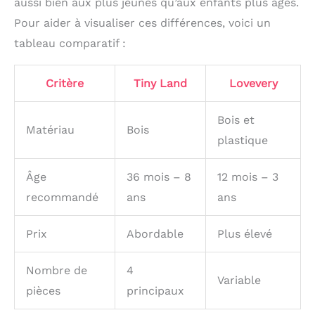
aussi bien aux plus jeunes qu’aux enfants plus âgés.
votre idée de cadeau au
Pour aider à visualiser ces différences, voici un
niveau supérieur avec
notre kit de découverte
tableau comparatif :
Montessori : une option
réfléchie et
enrichissante qui éveille
Critère
Tiny Land
Lovevery
la joie, favorise la
croissance et crée des
Bois et
souvenirs durables pour
Matériau
Bois
plastique
les enfants et les
soignants. Il offre non
seulement un temps de
Âge
36 mois – 8
12 mois – 3
jeu amusant et éducatif,
recommandé
ans
ans
mais il incarne
également le soin et la
considération.
Prix
Abordable
Plus élevé
Nombre de
4
Variable
pièces
principaux