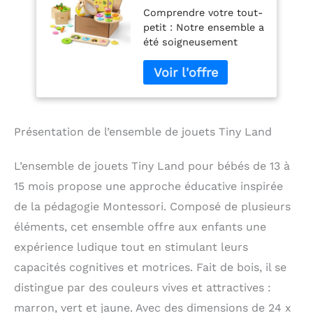
Jouets Montessori
Comprendre votre tout-
pour Bébé de 13-15
petit : Notre ensemble a
Mois - Tambour
été soigneusement
Bébé, Jeu de
conçu pour évoluer avec
Carottes, Assiette à
les besoins de votre
Empiler et Apparier
tout-petit, favoriser
par Couleur, Puzzle
l'exploration sensorielle,
d'Appariement par
affiner la motricité fine
Taille, Livre de
et soutenir le
Carton Coloré
Présentation de l’ensemble de jouets Tiny Land
développement cognitif.
Plongez dans un monde
L’ensemble de jouets Tiny Land pour bébés de 13 à
où la curiosité est la
15 mois propose une approche éducative inspirée
priorité, où chaque
moment de jeu est un
de la pédagogie Montessori. Composé de plusieurs
voyage passionnant
éléments, cet ensemble offre aux enfants une
d'apprentissage et de
expérience ludique tout en stimulant leurs
découverte! Sélection
intelligente de jouets :
capacités cognitives et motrices. Fait de bois, il se
plongez dans le monde
distingue par des couleurs vives et attractives :
fascinant de nos jouets,
soigneusement conçus
marron, vert et jaune. Avec des dimensions de 24 x