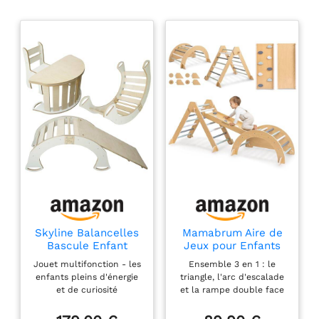
Skyline Balancelles
Mamabrum Aire de
Bascule Enfant
Jeux pour Enfants
Montessori Bebe 1
en Bois - Triangle
Jouet multifonction - les
Ensemble 3 en 1 : le
an Escalade Arche
Pickler, Arc
enfants pleins d'énergie
triangle, l'arc d'escalade
en Bois Mur
d'escalade,
et de curiosité
et la rampe double face
descalade meble
Toboggan Double
s’amuseront toujours
offrent de nombreuses
Arc à Grimper
Face - Kit de Sport
bien grâce à ce jouet
activités à la maison,