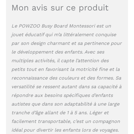
éducatif de livre occupé
Mon avis sur ce produit
pour les enfants de 1 à
6 ans (y compris les
enfants autistes).
Le POWZOO Busy Board Montessori est un
Fabriqué en feutre doux
jouet éducatif qui m’a littéralement conquise
et ABS, il est doux et
inoffensif pour les
par son design charmant et sa pertinence pour
enfants. Il est
le développement des enfants. Avec ses
extrêmement durable et
multiples activités, il capte l’attention des
tous les composants de
la planche sensorielle
petits tout en favorisant la motricité fine et la
Montessori sont
reconnaissance des couleurs et des formes. Sa
solidement fixés.
Gardez vos enfants
versatilité se ressent autant dans sa capacité à
occupés et en sécurité
répondre aux besoins spécifiques d’enfants
et vous pourrez profiter
autistes que dans son adaptabilité à une large
de quelques heures!
Jouez Tout en
tranche d’âge allant de 1 à 5 ans. Léger et
Apprenant - Ce tableau
facilement transportable, c’est un compagnon
d'activités pour tout -
idéal pour divertir les enfants lors de voyages.
petits permet au bébé