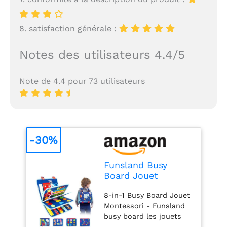
8. satisfaction générale :
Notes des utilisateurs 4.4/5
Note de 4.4 pour 73 utilisateurs
-30%
Funsland Busy
Board Jouet
Montessori 2 3 4 5
8-in-1 Busy Board Jouet
Ans, Planche
Montessori - Funsland
d'Activités Jouet
busy board les jouets
Éducatif Sensoriel
aident les enfants à