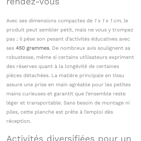
rendez-vous
occupés et en sécurité
et vous pourrez profiter
de quelques heures!
Avec ses dimensions compactes de
1 x 1 x 1 cm
, le
Jouez Tout en
Apprenant - Ce tableau
produit peut sembler petit, mais ne vous y trompez
d'activités pour tout -
pas ; il pèse son pesant d’activités éducatives avec
petits permet au bébé
ses
450 grammes
. De nombreux avis soulignent sa
de s'habiller à son
propre rythme,
robustesse, même si certains utilisateurs expriment
améliorant les
des réserves quant à la longévité de certaines
compétences de base
telles que la motricité
pièces détachées. La matière principale en tissu
fine et la flexibilité des
assure une prise en main agréable pour les petites
doigts tout en restant
mains curieuses et garantit que l’ensemble reste
divertissant. La page du
bouton Octopus aide à
léger et transportable. Sans besoin de montage ni
améliorer la
piles, cette planche est prête à l’emploi dès
coordination œil - main.
réception.
Les horloges, les
calendriers et les pages
météorologiques
Activités diversifiées pour un
saisonnières sont