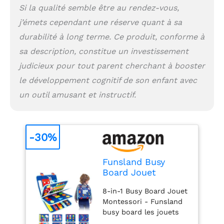
de s'habiller à son
Si la qualité semble être au rendez-vous,
propre rythme,
j’émets cependant une réserve quant à sa
améliorant les
compétences de base
durabilité à long terme. Ce produit, conforme à
telles que la motricité
sa description, constitue un investissement
fine et la flexibilité des
judicieux pour tout parent cherchant à booster
doigts tout en restant
divertissant. La page du
le développement cognitif de son enfant avec
bouton Octopus aide à
un outil amusant et instructif.
améliorer la
coordination œil - main.
Les horloges, les
calendriers et les pages
-30%
météorologiques
saisonnières sont
Funsland Busy
utilisés pour améliorer
Board Jouet
les compétences
Montessori 2 3 4 5
cognitives. Jouets de
8-in-1 Busy Board Jouet
Ans, Planche
Voyage Portables pour
Montessori - Funsland
d'Activités Jouet
Jeunes Enfants - Grâce
busy board les jouets
Éducatif Sensoriel
au design léger et
aident les enfants à
compact du funsland