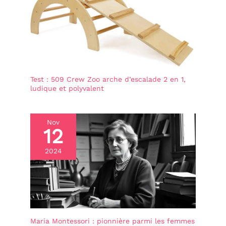
de l'apprentissage des
suffisamment fiables
couleurs, de l'addition et
pour les tout - petits.
de la soustraction à des
La couverture est
heures ou à la fermeture
imprimée avec de jolis
des lacets. Sur le
panneau de l'histoire
motifs d'animaux qui
animale, peuvent les
attirent n'importe quel
nommer ou effectuer des
enfant. C'est le cadeau
opérations dans la rangée
Test : 509 Crew Zoo arche d’escalade 2 en 1,
parfait pour les enfants
du bas. Et sur le panneau
ludique et polyvalent
de 1 à 6 ans, comme les
des chiffres, ils peuvent
anniversaires, Noël,
compter avec leurs
doigts. Combien y a-t-il
Halloween, Thanksgiving
d'animaux bruns? Busy
et les prix de concours.
Nov
board bebe
12
Surprenez vos enfants
DÉVELOPPEMENT DES
avec notre superbe
COMPÉTENCES ET DES
2024
busy board occupé.
CAPACITÉS COGNITIVES -
Grâce au valise
Montessori, les enfants
apprendront en jouant et
développeront leurs
compétences motricité
fine. Son format de
mallette avec poignées en
Maria Montessori : pionnière parmi les femmes