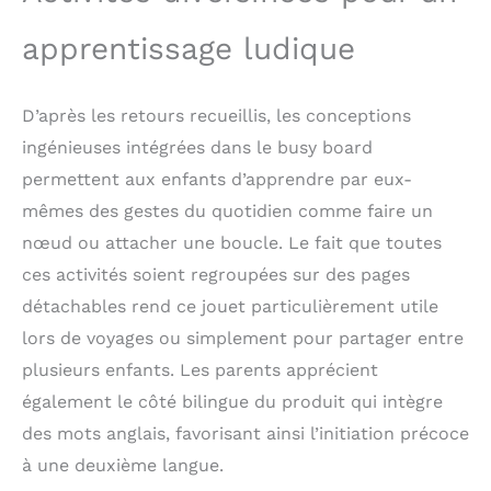
utilisés pour améliorer
apprentissage ludique
les compétences
cognitives. Jouets de
Voyage Portables pour
D’après les retours recueillis, les conceptions
Jeunes Enfants - Grâce
au design léger et
ingénieuses intégrées dans le busy board
compact du funsland
permettent aux enfants d’apprendre par eux-
busy Board, il est
équipé de poignées et
mêmes des gestes du quotidien comme faire un
de bretelles. Les tout -
nœud ou attacher une boucle. Le fait que toutes
petits peuvent tenir la
ces activités soient regroupées sur des pages
planche occupée dans
leurs mains ou la porter
détachables rend ce jouet particulièrement utile
comme un sac à dos
lors de voyages ou simplement pour partager entre
pour jouer dehors. Un
bon tableau sensoriel
plusieurs enfants. Les parents apprécient
actif pour les enfants
également le côté bilingue du produit qui intègre
pour les occuper en
des mots anglais, favorisant ainsi l’initiation précoce
voiture, en avion, en
voyage ou dans un
à une deuxième langue.
environnement calme.