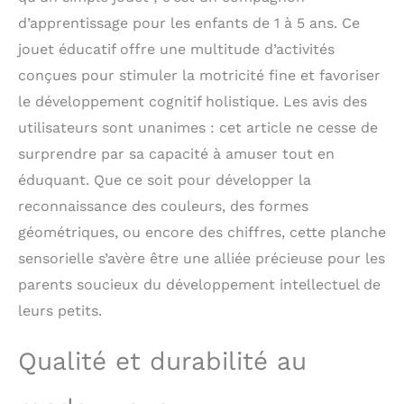
des lacets, des
d’apprentissage pour les enfants de 1 à 5 ans. Ce
boutons, des horloges,
jouet éducatif offre une multitude d’activités
des calendriers, des
correspondances de
conçues pour stimuler la motricité fine et favoriser
forme, des paires
le développement cognitif holistique. Les avis des
d'animaux, etc. Jouets
éducatifs Sûrs - Jouet
utilisateurs sont unanimes : cet article ne cesse de
éducatif de livre occupé
surprendre par sa capacité à amuser tout en
pour les enfants de 1 à
éduquant. Que ce soit pour développer la
6 ans (y compris les
enfants autistes).
reconnaissance des couleurs, des formes
Fabriqué en feutre doux
géométriques, ou encore des chiffres, cette planche
et ABS, il est doux et
sensorielle s’avère être une alliée précieuse pour les
inoffensif pour les
enfants. Il est
parents soucieux du développement intellectuel de
extrêmement durable et
leurs petits.
tous les composants de
la planche sensorielle
Montessori sont
Qualité et durabilité au
solidement fixés.
Gardez vos enfants