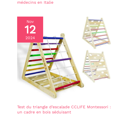
fait un jouet organisé, et
médecins en Italie
pour le fermer, il suffit de
le boutonner. Jouet
voyage pour partir en
Nov
voiture comme
12
alternative aux écrans
mobiles et profiter
d'heures de
2024
divertissement. Jouet
bebe et jouets enfantS
JOUET EN FEUTRE AVEC
VELCRO - Jouets pour
enfants fabriqués à partir
de matériaux doux et
délicats, parfaits pour les
tout-fillesits. Astuce
utile: pour que les pièces
adhèrent mieux au
panneau sensoriel,
appuyez dessus avec un
léger mouvement vers le
Test du triangle d’escalade CCLIFE Montessori :
haut et vers le bas ou
un cadre en bois séduisant
latéralement. De cette
manière, elles ne
bougeront pas ou ne