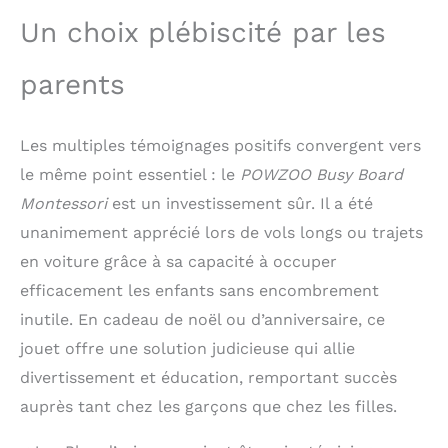
Cadeau Idéal pour les
Un choix plébiscité par les
Tout - Petits - Les
cadeaux de planche
parents
montessori de funsland
pour les tout - petits
sont d'excellente
qualité, bien faits et
Les multiples témoignages positifs convergent vers
suffisamment fiables
le même point essentiel : le
POWZOO Busy Board
pour les tout - petits.
Montessori
est un investissement sûr. Il a été
La couverture est
imprimée avec de jolis
unanimement apprécié lors de vols longs ou trajets
motifs d'animaux qui
en voiture grâce à sa capacité à occuper
attirent n'importe quel
enfant. C'est le cadeau
efficacement les enfants sans encombrement
parfait pour les enfants
inutile. En cadeau de noël ou d’anniversaire, ce
de 1 à 6 ans, comme les
jouet offre une solution judicieuse qui allie
anniversaires, Noël,
Halloween, Thanksgiving
divertissement et éducation, remportant succès
et les prix de concours.
auprès tant chez les garçons que chez les filles.
Surprenez vos enfants
avec notre superbe