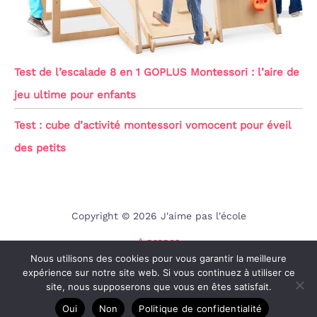
Test de l’escalade 8 en 1 GOPLUS Montessori : l’aire de
jeu ultime pour enfants
Test : cube d’activité montessori vomocent pour éveil
des petits
Copyright © 2026 J'aime pas l'école
A propos
Nous utilisons des cookies pour vous garantir la meilleure
Contact
expérience sur notre site web. Si vous continuez à utiliser ce
Mentions légales
site, nous supposerons que vous en êtes satisfait.
Politique de confidentialité
Oui
Non
Politique de confidentialité