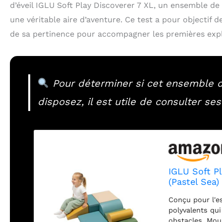
d’éveil IGLU Soft Play Discoverer 7 XL, un ensemble d
une véritable aire d’aventure. Ce test a pour objectif 
de sa pertinence pour accompagner les premières expl
Pour déterminer si cet ensemble d
disposez, il est utile de consulter ses
IGLU Soft Pl
(Pastel Sea)
Conçu pour l'e
polyvalents qui
obstacles. Mou