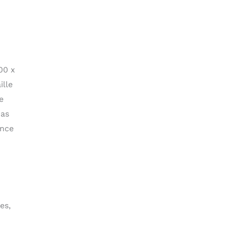
00 x
ille
e
bas
ence
es,