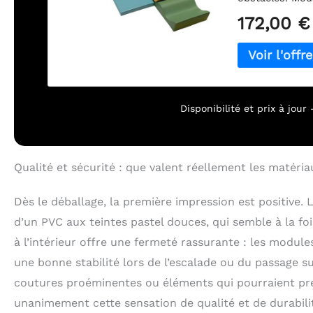
de mousse déve
172,00 €
forme, offrant
confiance. Renf
différents élém
spatiale à cha
cuir végan, av
jeu sans souci.
Disponibilité et prix à jou
Europe selon d
qualité rigoure
Qualité et sécurité : que valent réellement les matéria
Dès le déballage, la première impression est positive
d’un PVC aux teintes pastel douces, qui semble à la f
à l’intérieur offre une fermeté rassurante : les modules
une bonne stabilité lors de l’escalade ou du passage su
coutures proéminentes ou éléments qui pourraient prés
unanimement cette sensation de qualité et de durabilit