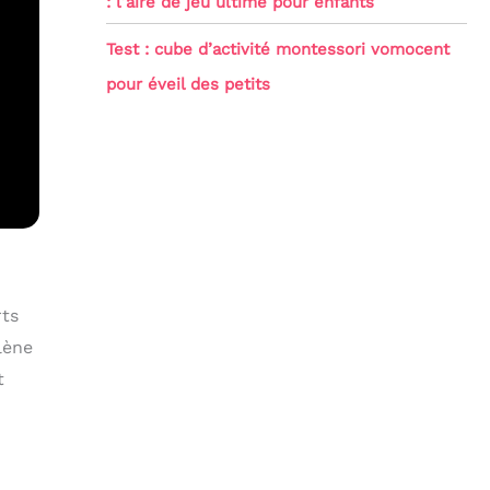
: l’aire de jeu ultime pour enfants
Test : cube d’activité montessori vomocent
pour éveil des petits
rts
lène
t