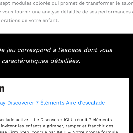
e sept modules colorés qui promet de transformer le salo
de vous fournir une analyse détaillée de ses performances 
orations de votre enfant.
e jeu correspond à l’espace dont vous
 caractéristiques détaillées.
ay Discoverer 7 Éléments Aire d'escalade
scalade active – Le Discoverer IGLU réunit 7 éléments
 invitent les enfants à grimper, ramper et franchir des
sse Firm Step, conçue par IGLU – Notre propre formule