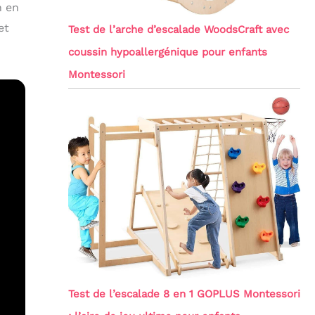
n en
et
Test de l’arche d’escalade WoodsCraft avec
coussin hypoallergénique pour enfants
Montessori
Test de l’escalade 8 en 1 GOPLUS Montessori