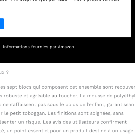
loppée en interne est dense, durable et conserve sa
 aux enfants une structure stable pour grimper en toute
orce la motricité et la coordination – Grimper sur les
ents renforce les muscles, l'équilibre et la conscience
que mouvement. Doux, sûr et rassurant – Recouvert de
ec des bords arrondis et sans texture rugueuse, pour un
 Un savoir-faire européen fiable – Conçu et fabriqué en
r – informations fournies par Amazon
es normes de sécurité jouet CE strictes, avec un contrôle
ux.
ux ?
. Les sept blocs qui composent cet ensemble sont recouve
ois robuste et agréable au toucher. La mousse de polyéthy
 ne s’affaissent pas sous le poids de l’enfant, garantissan
r le petit toboggan. Les finitions sont soignées, sans
enter un risque. Les avis des utilisateurs confirment
é, un point essentiel pour un produit destiné à un usage