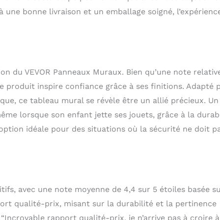
e à une bonne livraison et un emballage soigné, l’expérienc
tion du VEVOR Panneaux Muraux. Bien qu’une note relativ
e produit inspire confiance grâce à ses finitions. Adapté 
que, ce tableau mural se révèle être un allié précieux. Un
même lorsque son enfant jette ses jouets, grâce à la durabi
ption idéale pour des situations où la sécurité ne doit p
itifs, avec une note moyenne de 4,4 sur 5 étoiles basée su
 qualité-prix, misant sur la durabilité et la pertinence
“Incroyable rapport qualité-prix, je n’arrive pas à croire à