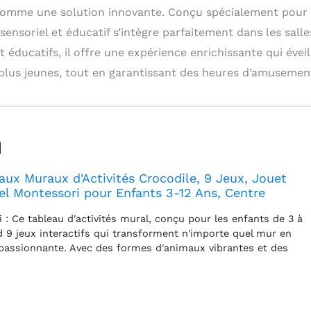
 comme une solution innovante. Conçu spécialement pour
 sensoriel et éducatif s’intègre parfaitement dans les salle
et éducatifs, il offre une expérience enrichissante qui éveil
plus jeunes, tout en garantissant des heures d’amusemen
x Muraux d'Activités Crocodile, 9 Jeux, Jouet
el Montessori pour Enfants 3-12 Ans, Centre
apprentissage, Salle de Jeux des Tout-Petits,
 : Ce tableau d'activités mural, conçu pour les enfants de 3 à
 de Classe
 9 jeux interactifs qui transforment n'importe quel mur en
passionnante. Avec des formes d'animaux vibrantes et des
l captera rapidement l'attention de votre enfant et encouragera
isir éducatif La sécurité avant tout : Fabriqué en MDF et avec
base d'eau, ce tableau d'activités mural répond aux normes de
tionales, l'absence de bords tranchants ou de produits