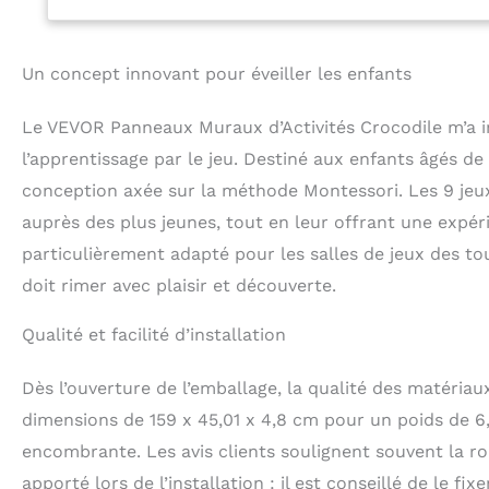
chimiques nocifs
offrant une tranq
explorent Apprent
Un concept innovant pour éveiller les enfants
enfant à dévelop
logique grâce à u
Le VEVOR Panneaux Muraux d’Activités Crocodile m’a 
en s'amusant, il 
en fait un outil 
l’apprentissage par le jeu. Destiné aux enfants âgés de 
boutons de notre
conception axée sur la méthode Montessori. Les 9 jeu
petites mains. G
auprès des plus jeunes, tout en leur offrant une expéri
facilement parcou
profiter d'heure
particulièrement adapté pour les salles de jeux des tou
Installation sim
doit rimer avec plaisir et découverte.
simplicité grâce
chambres d'enfant
Qualité et facilité d’installation
divertissement e
ajout indispensa
Dès l’ouverture de l’emballage, la qualité des matéria
dimensions de 159 x 45,01 x 4,8 cm pour un poids de 6,
encombrante. Les avis clients soulignent souvent la robu
apporté lors de l’installation : il est conseillé de le f