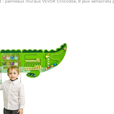
t : panneaux muraux VEVOR Crocodile, 9 jeux sensoriels 