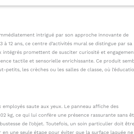
. Des connexions robustes maintiennent tout en sécurité,
uillité d'esprit aux parents pendant que les enfants jouent et
issage intelligent : Ce panneau mural d'activités aide votre
per sa coordination œil-main, son observation et sa pensée
n jeu stimulant et multisensoriel. Idéal pour apprendre tout
immédiatement intrigué par son approche innovante de
améliore à la fois les capacités cognitives et motrices, ce qui
fantastique pour l'éducation précoce Facile à utiliser : Les
3 à 12 ans, ce centre d’activités mural se distingue par sa
 panneau mural sensoriel sont de la taille idéale pour les
x intégrés promettent de susciter curiosité et engagemen
râce à une conception conviviale, les enfants peuvent
ence tactile et sensorielle enrichissante. Ce produit sem
rir les activités sans frustration, ce qui leur permet de
s de jeu et d'apprentissage avec un minimum de conseils
t-petits, les crèches ou les salles de classe, où l’éducati
ple : Montez ce jouet mural sensoriel Montessori en toute
 à sa conception à emboîtement horizontal. Idéal pour les
s, les écoles maternelles ou les aires de jeux, il apporte
t éducation dans n'importe quel espace, ce qui en fait un
ble à votre maison
ux employés saute aux yeux. Le panneau affiche des
02 kg, ce qui lui confère une présence rassurante sans ê
stesse de l’objet. Toutefois, un soin particulier doit êtr
ixer en une seule étape pour éviter que la surface laquée ne