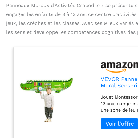
Panneaux Muraux d’Activités Crocodile » se présente
engager les enfants de 3 à 12 ans, ce centre d’activités
jeux, les crèches et les classes. Avec ses 9 jeux variés 
les sens et développe les compétences cognitives des 
VEVOR Panneau
Mural Sensori
d'Activités d'
Jouet Montessori
Crèche, Salle
12 ans, comprend
une zone de jeu 
couleurs vives, i
des heures de pla
des peintures à 
sécurité interna