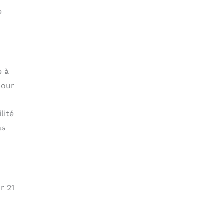
e
e à
pour
lité
as
r 21