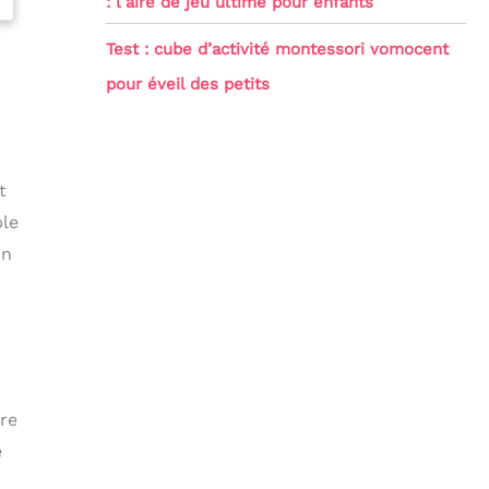
: l’aire de jeu ultime pour enfants
Test : cube d’activité montessori vomocent
pour éveil des petits
t
ble
on
tre
e