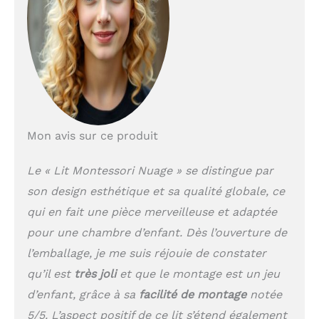
berceau au lit de grand.
Lit bas inspiré de la
méthode Montessori,
conçu pour favoriser
l’autonomie et la liberté
de mouvement dès le
plus jeune âge.
Sommier à lattes à fixer
inclus
Montage facile
Mon avis sur ce produit
et rapide à l´aide de la
notice
Conçu et
fabriqué en Espagne par
Le « Lit Montessori Nuage » se distingue par
Bainba.
son design esthétique et sa qualité globale, ce
qui en fait une pièce merveilleuse et adaptée
pour une chambre d’enfant. Dès l’ouverture de
l’emballage, je me suis réjouie de constater
qu’il est
très joli
et que le montage est un jeu
d’enfant, grâce à sa
facilité de montage
notée
5/5. L’aspect positif de ce lit s’étend également