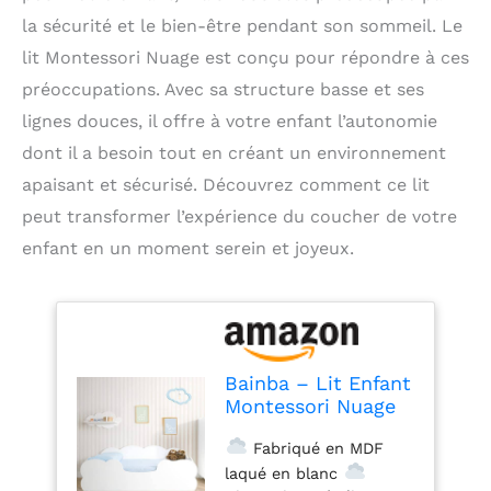
la sécurité et le bien-être pendant son sommeil. Le
lit Montessori Nuage est conçu pour répondre à ces
préoccupations. Avec sa structure basse et ses
lignes douces, il offre à votre enfant l’autonomie
dont il a besoin tout en créant un environnement
apaisant et sécurisé. Découvrez comment ce lit
peut transformer l’expérience du coucher de votre
enfant en un moment serein et joyeux.
Bainba – Lit Enfant
Montessori Nuage
70x140 cm –
Fabriqué en MDF
Coloris Blanc – Lit
Bas avec côté en
laqué en blanc