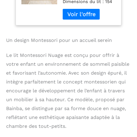
Forme de Nuage
Dimensions du lit : 154
x 74 x 42 cm
Dimensions du
matelas : 70x140 cm
(matelas non inclus) -
Épaisseur recommandé
Un design Montessori pour un accueil serein
10-12 cm
Recommandé pour les
enfants dès 18 mois
Le lit Montessori Nuage est conçu pour offrir à
jusqu´à 6-7 ans
votre enfant un environnement de sommeil paisible
environ, , parfait pour
et favorisant l’autonomie. Avec son design épuré, il
faire la transition du
berceau au lit de grand.
intègre parfaitement le concept montessorien qui
Lit bas inspiré de la
encourage le développement de l’enfant à travers
méthode Montessori,
conçu pour favoriser
un mobilier à sa hauteur. Ce modèle, proposé par
l’autonomie et la liberté
Bainba, se distingue par sa forme douce en nuage,
de mouvement dès le
reflétant une esthétique apaisante adaptée à la
plus jeune âge.
Sommier à lattes à fixer
chambre des tout-petits.
inclus
Montage facile