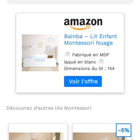
Bainba – Lit Enfant
Montessori Nuage
70x140 cm –
Fabriqué en MDF
Coloris Blanc – Lit
Bas avec côté en
laqué en blanc
Forme de Nuage
Dimensions du lit : 154
x 74 x 42 cm
Dimensions du
matelas : 70x140 cm
(matelas non inclus) -
Épaisseur recommandé
Découvrez d’autres lits Montessori
10-12 cm
Recommandé pour les
enfants dès 18 mois
jusqu´à 6-7 ans
-5%
environ, , parfait pour