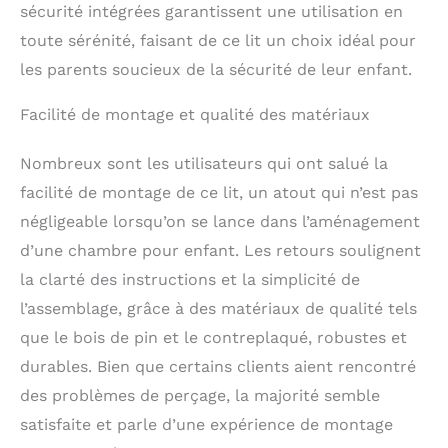
de pin : offre une
sécurité intégrées garantissent une utilisation en
excellente stabilité et
toute sérénité, faisant de ce lit un choix idéal pour
fiabilité, idéale pour
accompagner les
les parents soucieux de la sécurité de leur enfant.
enfants dans leur
quotidien en toute
Facilité de montage et qualité des matériaux
sécurité. Surface facile
à entretenir : le bois
Nombreux sont les utilisateurs qui ont salué la
lisse se nettoie sans
facilité de montage de ce lit, un atout qui n’est pas
effort, garantissant un
lit toujours propre et
négligeable lorsqu’on se lance dans l’aménagement
agréable à utiliser.
d’une chambre pour enfant. Les retours soulignent
la clarté des instructions et la simplicité de
l’assemblage, grâce à des matériaux de qualité tels
que le bois de pin et le contreplaqué, robustes et
durables. Bien que certains clients aient rencontré
des problèmes de perçage, la majorité semble
satisfaite et parle d’une expérience de montage