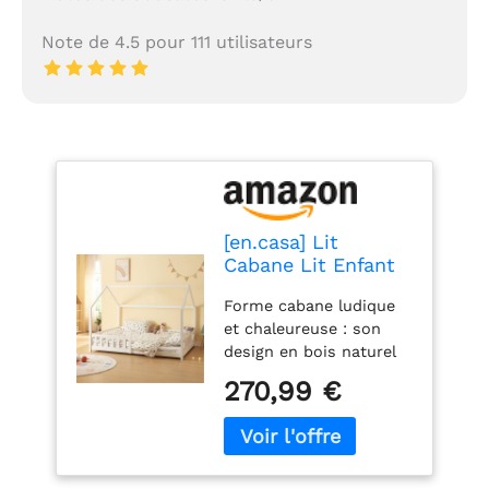
Note de 4.5 pour 111 utilisateurs
[en.casa] Lit
Cabane Lit Enfant
en Forme de
Forme cabane ludique
Maison avec
et chaleureuse : son
Sommier à Lattes
design en bois naturel
Grille de Protection
transforme la chambre
Confortable
270,99 €
en un espace de jeu et
Capacité 150 kg
de rêve propice au
Bois de Pin
repos. Barrières de
Contreplaqué 140 x
sécurité décoratives : la
200 cm Blanc