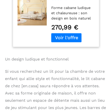
en Forme de
Forme cabane ludique
Maison avec
et chaleureuse : son
Sommier à Lattes
design en bois naturel
Grille de Protection
transforme la chambre
Confortable
270,99 €
en un espace de jeu et
Capacité 150 kg
de rêve propice au
Bois de Pin
repos. Barrières de
Contreplaqué 140 x
sécurité décoratives : la
200 cm Blanc
bordure façon clôture
protège contre les
Un design ludique et fonctionnel
chutes tout en
apportant une touche
esthétique. Montage
Si vous recherchez un lit pour la chambre de votre
simple et intuitif : une
enfant qui allie style et fonctionnalité, le lit cabane
conception bien pensée
de chez [en.casa] saura répondre à vos attentes.
accompagnée
d'instructions claires
Avec sa forme originale de maison, il offre non
rend l'installation rapide
seulement un espace de détente mais aussi un lieu
et sans difficulté.
de jeu stimulant pour les plus jeunes. Les barres de
Structure solide en bois