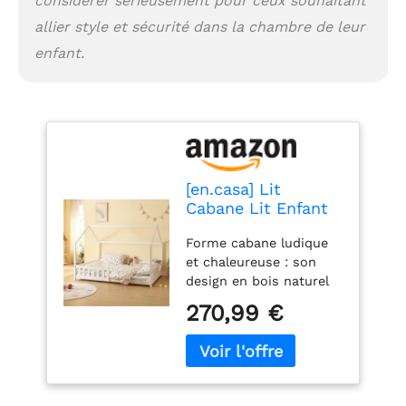
considérer sérieusement pour ceux souhaitant
allier style et sécurité dans la chambre de leur
enfant.
[en.casa] Lit
Cabane Lit Enfant
en Forme de
Forme cabane ludique
Maison avec
et chaleureuse : son
Sommier à Lattes
design en bois naturel
Grille de Protection
transforme la chambre
Confortable
270,99 €
en un espace de jeu et
Capacité 150 kg
de rêve propice au
Bois de Pin
repos. Barrières de
Contreplaqué 140 x
sécurité décoratives : la
200 cm Blanc
bordure façon clôture