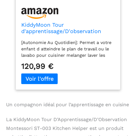
KiddyMoon Tour
d'apprentissage/D'observation
Montessori pour Enfant en Bois 3
[Autonomie Au Quotidien]: Permet a votre
Hauteurs Réglables Pieds Anti-
enfant d atteindre le plan de travail ou le
Bascule, Gris
lavabo pour cuisiner melanger laver les
mains et participer activement. Favorise la
120,99 €
confiance et rend les routines familiales
plus simples et sereines. [Developpement
Des Competences]: Stimule la motricite
fine la coordination et la concentration
pendant les activites pratiques comme
verser beurrer petrir. Encourage le langage
Un compagnon idéal pour l’apprentissage en cuisine
et la cooperation en partageant les taches
a hauteur d adulte. [Stabilite Et Securite]:
Base elargie avec protections anti
La KiddyMoon Tour D’Apprentissage/D’Observation
basculement bords ponces et peintures
Montessori ST-003 Kitchen Helper est un produit
non toxiques limitent les risques. Evite de