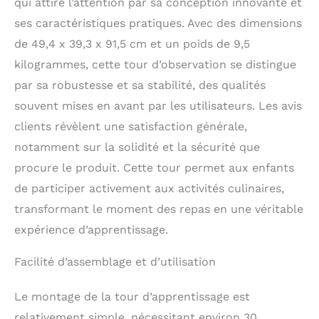
qui attire l’attention par sa conception innovante et
grimper sur chaises ou tabourets pour
atteindre la cuisine ou la salle de bain.
ses caractéristiques pratiques. Avec des dimensions
[Reglage Et Donnees]: Plateforme reglable
de 49,4 x 39,3 x 91,5 cm et un poids de 9,5
sur trois niveaux pour suivre la croissance.
kilogrammes, cette tour d’observation se distingue
Pour 18 mois a 7 ans charge maximale 50
kg resistance testee 90 kg dimensions 91,5
par sa robustesse et sa stabilité, des qualités
x 39,3 x 49,4. Vis et ecrous metalliques
souvent mises en avant par les utilisateurs. Les avis
pour un assemblage durable. [Cadeau
Ideal]: Un compagnon du quotidien pour la
clients révèlent une satisfaction générale,
cuisine et la salle de bain qui s integre a la
notamment sur la solidité et la sécurité que
maison. Choix avise pour les parents et
procure le produit. Cette tour permet aux enfants
idee cadeau pratique pour encourager l
autonomie et le jeu en famille des le jeune
de participer activement aux activités culinaires,
age.
transformant le moment des repas en une véritable
expérience d’apprentissage.
Facilité d’assemblage et d’utilisation
Le montage de la tour d’apprentissage est
relativement simple, nécessitant environ 30