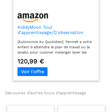
KiddyMoon Tour
d'apprentissage/D'observation
Montessori pour Enfant en Bois 3
[Autonomie Au Quotidien]: Permet a votre
Hauteurs Réglables Pieds Anti-
enfant d atteindre le plan de travail ou le
Bascule, Gris
lavabo pour cuisiner melanger laver les
mains et participer activement. Favorise la
120,99 €
confiance et rend les routines familiales
plus simples et sereines. [Developpement
Des Competences]: Stimule la motricite
fine la coordination et la concentration
pendant les activites pratiques comme
verser beurrer petrir. Encourage le langage
Découvrez d’autres tours d’apprentissage
et la cooperation en partageant les taches
a hauteur d adulte. [Stabilite Et Securite]:
Base elargie avec protections anti
basculement bords ponces et peintures