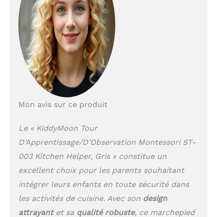
grimper sur chaises ou tabourets pour
atteindre la cuisine ou la salle de bain.
[Reglage Et Donnees]: Plateforme reglable
sur trois niveaux pour suivre la croissance.
Pour 18 mois a 7 ans charge maximale 50
kg resistance testee 90 kg dimensions 91,5
x 39,3 x 49,4. Vis et ecrous metalliques
pour un assemblage durable. [Cadeau
Ideal]: Un compagnon du quotidien pour la
cuisine et la salle de bain qui s integre a la
Mon avis sur ce produit
maison. Choix avise pour les parents et
idee cadeau pratique pour encourager l
autonomie et le jeu en famille des le jeune
Le « KiddyMoon Tour
age.
D’Apprentissage/D’Observation Montessori ST-
003 Kitchen Helper, Gris » constitue un
excellent choix pour les parents souhaitant
intégrer leurs enfants en toute sécurité dans
les activités de cuisine. Avec son
design
attrayant
et sa
qualité robuste
, ce marchepied