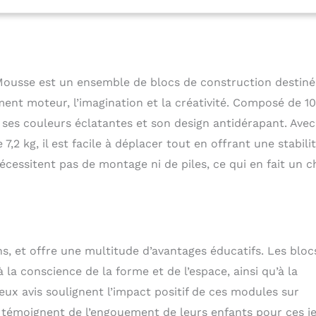
pe selon des normes de sécurité jouet CE strictes, avec un
rigoureux.
Mousse est un ensemble de blocs de construction destiné
ent moteur, l’imagination et la créativité. Composé de 10
 ses couleurs éclatantes et son design antidérapant. Avec
2 kg, il est facile à déplacer tout en offrant une stabili
écessitent pas de montage ni de piles, ce qui en fait un c
s, et offre une multitude d’avantages éducatifs. Les bloc
a conscience de la forme et de l’espace, ainsi qu’à la
x avis soulignent l’impact positif de ces modules sur
ts témoignent de l’engouement de leurs enfants pour ces j