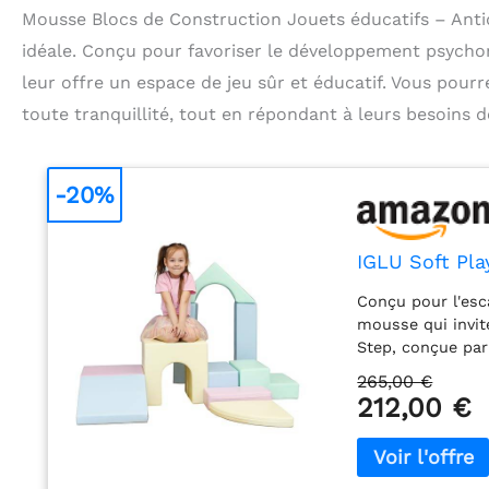
Mousse Blocs de Construction Jouets éducatifs – Anti
idéale. Conçu pour favoriser le développement psycho
leur offre un espace de jeu sûr et éducatif. Vous pourr
toute tranquillité, tout en répondant à leurs besoins
-20%
IGLU Soft Pla
Conçu pour l'esc
mousse qui invit
Step, conçue pa
interne est dens
265,00 €
structure stable 
212,00 €
coordination – G
l'équilibre et l
rassurant – Reco
rugueuse, pour u