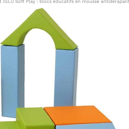
t IGLU Soft Play : blocs éducatifs en mousse antidérapan