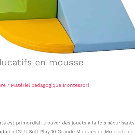
éducatifs en mousse
ure
/
Matériel pédagogique Montessori
est primordial, trouver des jouets à la fois sécurisants
oduit « IGLU Soft Play 10 Grande Modules de Motricité en