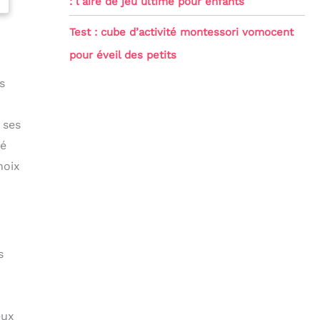
: l’aire de jeu ultime pour enfants
Test : cube d’activité montessori vomocent
pour éveil des petits
s
 ses
té
hoix
s
eux