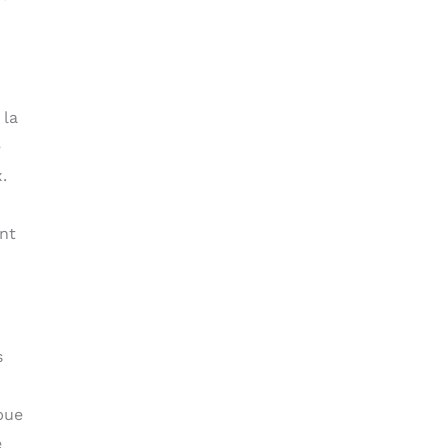
 la
e
.
ent
s
bue
e