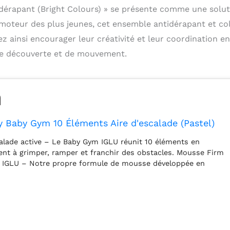
dérapant (Bright Colours) » se présente comme une solut
moteur des plus jeunes, cet ensemble antidérapant et co
ez ainsi encourager leur créativité et leur coordination en
 de découverte et de mouvement.
y Baby Gym 10 Éléments Aire d'escalade (Pastel)
alade active – Le Baby Gym IGLU réunit 10 éléments en
ent à grimper, ramper et franchir des obstacles. Mousse Firm
r IGLU – Notre propre formule de mousse développée en
e, durable et conserve sa forme, offrant à votre enfant une
pour grimper en toute confiance. Renforce la motricité et la
rimper sur les différents éléments renforce les muscles,
a conscience spatiale à chaque mouvement. Doux, sûr et
uvert de cuir végan, avec des bords arrondis et sans texture
n jeu sans souci. Un savoir-faire européen fiable – Conçu et