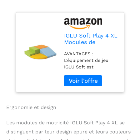
IGLU Soft Play 4 XL
Modules de
Motricité Modules
AVANTAGES :
en Mousse Blocs de
L'équipement de jeu
Construction
IGLU Soft est
Jouets éducatifs
spécialement conçu
(Couleurs claires)
pour développer les
compétences motrices
des enfants, améliorer
leur équilibre et
favoriser la conscience
Ergonomie et design
spatiale, le tout en
offrant une expérience
Les modules de motricité IGLU Soft Play 4 XL se
de jeu amusante et
distinguent par leur design épuré et leurs couleurs
captivante. QUALITÉ :
nos produits respectent