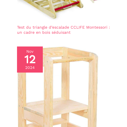
Test du triangle d’escalade CCLIFE Montessori :
un cadre en bois séduisant
Nov
12
2024