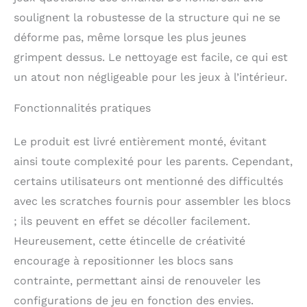
FABRICATION :
soulignent la robustesse de la structure qui ne se
Fièrement fabriqué en
déforme pas, même lorsque les plus jeunes
Lettonie, un pays de
l'Union européenne,
grimpent dessus. Le nettoyage est facile, ce qui est
notre équipement de
un atout non négligeable pour les jeux à l’intérieur.
jeu souple est fabriqué
avec précision -
Fonctionnalités pratiques
composé de mousse PE
et recouvert de cuir
végétalien (PVC).
Le produit est livré entièrement monté, évitant
ainsi toute complexité pour les parents. Cependant,
certains utilisateurs ont mentionné des difficultés
avec les scratches fournis pour assembler les blocs
; ils peuvent en effet se décoller facilement.
Heureusement, cette étincelle de créativité
encourage à repositionner les blocs sans
contrainte, permettant ainsi de renouveler les
configurations de jeu en fonction des envies.