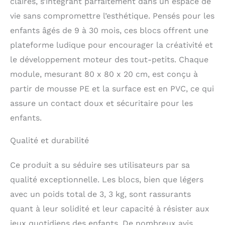
claires, s’intégrant parfaitement dans un espace de
les normes de qualité
vie sans compromettre l’esthétique. Pensés pour les
les plus élevées. Chaque
enfants âgés de 9 à 30 mois, ces blocs offrent une
étape, de la production
de la mousse à la
plateforme ludique pour encourager la créativité et
couture, est
le développement moteur des tout-petits. Chaque
soigneusement vérifiée
afin d'assurer un savoir-
module, mesurant 80 x 80 x 20 cm, est conçu à
faire plus élevé. Nous
partir de mousse PE et la surface est en PVC, ce qui
utilisons les meilleurs
assure un contact doux et sécuritaire pour les
matériaux, garantissant
ainsi durabilité et
enfants.
longévité. CERTIFIÉ :
Notre produit est
Qualité et durabilité
certifié conforme aux
normes de sécurité
Ce produit a su séduire ses utilisateurs par sa
américaines et
européennes,
qualité exceptionnelle. Les blocs, bien que légers
garantissant qu'il est
avec un poids total de 3, 3 kg, sont rassurants
exempt de substances
quant à leur solidité et leur capacité à résister aux
nocives, le rendant ainsi
sûr pour les enfants.
jeux quotidiens des enfants. De nombreux avis