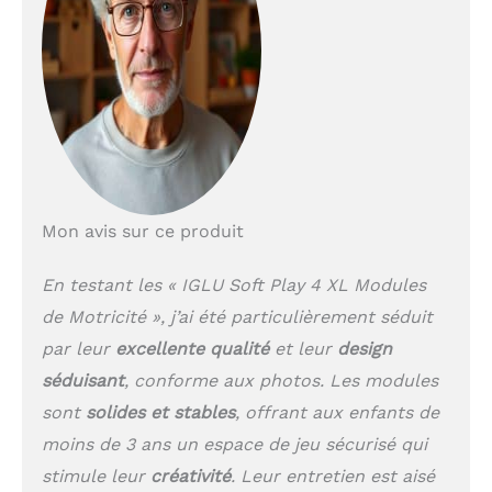
les normes de qualité
les plus élevées. Chaque
étape, de la production
de la mousse à la
couture, est
soigneusement vérifiée
afin d'assurer un savoir-
faire plus élevé. Nous
utilisons les meilleurs
matériaux, garantissant
Mon avis sur ce produit
ainsi durabilité et
longévité. CERTIFIÉ :
En testant les « IGLU Soft Play 4 XL Modules
Notre produit est
de Motricité », j’ai été particulièrement séduit
certifié conforme aux
normes de sécurité
par leur
excellente qualité
et leur
design
américaines et
séduisant
, conforme aux photos. Les modules
européennes,
garantissant qu'il est
sont
solides et stables
, offrant aux enfants de
exempt de substances
moins de 3 ans un espace de jeu sécurisé qui
nocives, le rendant ainsi
stimule leur
créativité
. Leur entretien est aisé
sûr pour les enfants.