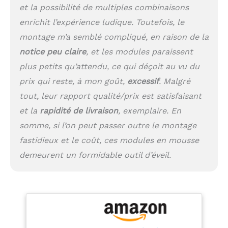
FABRICATION :
et la possibilité de multiples combinaisons
Fièrement fabriqué en
enrichit l’expérience ludique. Toutefois, le
Lettonie, un pays de
montage m’a semblé compliqué, en raison de la
l'Union européenne,
notre équipement de
notice peu claire
, et les modules paraissent
jeu souple est fabriqué
plus petits qu’attendu, ce qui déçoit au vu du
avec précision -
composé de mousse PE
prix qui reste, à mon goût,
excessif
. Malgré
et recouvert de cuir
tout, leur rapport qualité/prix est satisfaisant
végétalien (PVC).
et la
rapidité de livraison
, exemplaire. En
somme, si l’on peut passer outre le montage
fastidieux et le coût, ces modules en mousse
demeurent un formidable outil d’éveil.