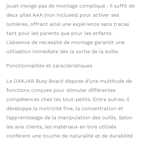
Idéal pour les parents à
jouet n’exige pas de montage compliqué : il suffit de
la recherche de jouets
faciles à transporter et
deux piles AAA (non incluses) pour activer ses
à ranger. Facile à utiliser
lumières, offrant ainsi une expérience sans tracas
: notre plateau de
tant pour les parents que pour les enfants.
tournevis ne nécessite
pas d'instructions
L’absence de nécessité de montage garantit une
compliquées, il suffit de
utilisation immédiate dès la sortie de la boîte.
2 piles AAA. Il est conçu
pour que les enfants
Fonctionnalités et caractéristiques
puissent l'utiliser et en
profiter facilement, ce
qui signifie que les
Le OAKJAR Busy Board dispose d’une multitude de
parents peuvent se
fonctions conçues pour stimuler différentes
détendre et regarder
compétences chez les tout-petits. Entre autres, il
leur enfant jouer sans
avoir à intervenir
développe la motricité fine, la concentration et
constamment. Idée
l’apprentissage de la manipulation des outils. Selon
cadeau parfaite : notre
tableau de travail de
les avis clients, les matériaux en bois utilisés
tournevis est un
confèrent une touche de naturalité et de durabilité
excellent cadeau pour