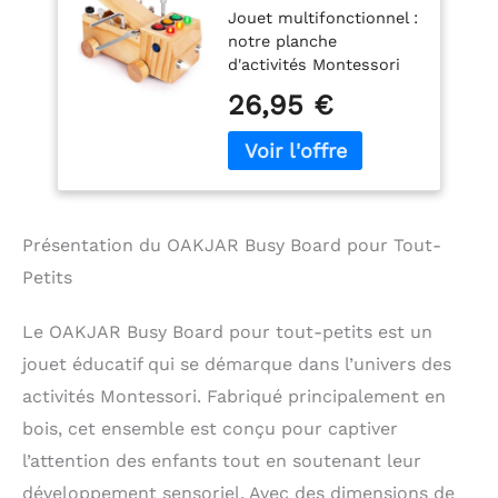
Jouet multifonctionnel :
de Tournevis
notre planche
Montessori pour
d'activités Montessori
Enfants, Jouet
pour tournevis n'est pas
Montessori avec
26,95 €
seulement un jouet
lumière LED, Jouet
amusant et éducatif
en Bois pour la
pour les enfants âgés
Perception
de 1 à 6 ans, mais elle
sensorielle pour Le
offre également aux
parents un moyen
Présentation du OAKJAR Busy Board pour Tout-
pratique de garder leurs
enfants occupés et
Petits
divertis. Parfait pour les
parents occupés à la
Le OAKJAR Busy Board pour tout-petits est un
recherche d'un jouet
jouet éducatif qui se démarque dans l’univers des
pour divertir leur enfant
pendant des heures.
activités Montessori. Fabriqué principalement en
Jouet sensoriel en
bois, cet ensemble est conçu pour captiver
matériau naturel :
l’attention des enfants tout en soutenant leur
fabriqué en bois de
haute qualité et équipé
développement sensoriel. Avec des dimensions de