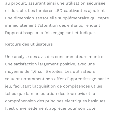
au produit, assurant ainsi une utilisation sécurisée
les anniversaires, les
vacances, Noël ou toute
et durable. Les lumières LED captivantes ajoutent
occasion spéciale. C'est
une dimension sensorielle supplémentaire qui capte
un cadeau unique et
immédiatement l’attention des enfants, rendant
bien pensé que les
parents et les enfants
l’apprentissage à la fois engageant et ludique.
vont adorer. Idéal pour
les donneurs qui
Retours des utilisateurs
recherchent des jouets
uniques et éducatifs
Une analyse des avis des consommateurs montre
pour les enfants.
une satisfaction largement positive, avec une
moyenne de 4,6 sur 5 étoiles. Les utilisateurs
saluent notamment son effet d’apprentissage par le
jeu, facilitant l’acquisition de compétences utiles
telles que la manipulation des tournevis et la
compréhension des principes électriques basiques.
Il est universellement apprécié pour son côté