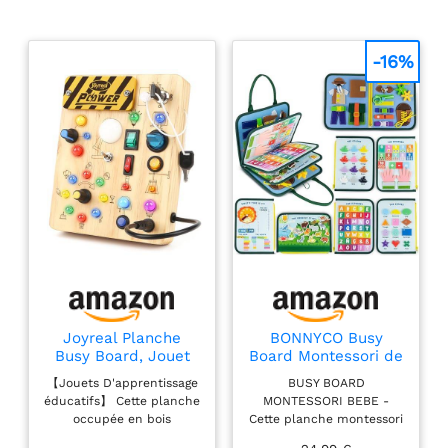
enfants occupés et
divertis. Parfait pour les
parents occupés à la
-16%
recherche d'un jouet
pour divertir leur enfant
pendant des heures.
Jouet sensoriel en
matériau naturel :
fabriqué en bois de
haute qualité et équipé
de lumières LED
lumineuses et colorées,
notre planche de travail
de tournevis est non
seulement sûre et
durable pour les
Joyreal Planche
BONNYCO Busy
enfants, mais aussi un
Busy Board, Jouet
Board Montessori de
Montessori en Bois
Feutre. Jouet
investissement de
【Jouets D'apprentissage
BUSY BOARD
avec 19 LED, Jouet
Montessori Educatif,
haute qualité et durable
éducatifs】 Cette planche
MONTESSORI BEBE -
Bebe 1 2 3 Ans,
Malette Busy Book
pour les parents. Idéal
occupée en bois
Cette planche montessori
Tableau Montessori
Motricité Fine.
pour les parents à la
augmente la dextérité, la
en feutre pour bébés,
Activity Board,
Jouets d'Activité et