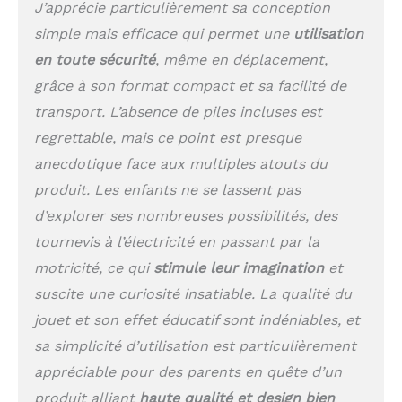
J’apprécie particulièrement sa conception
planche d'activités est
facile à transporter et à
simple mais efficace qui permet une
utilisation
transporter, ce qui la
en toute sécurité
, même en déplacement,
rend idéale pour les
grâce à son format compact et sa facilité de
jeux en déplacement.
Idéal pour les parents à
transport. L’absence de piles incluses est
la recherche de jouets
regrettable, mais ce point est presque
faciles à transporter et
à ranger. Facile à utiliser
anecdotique face aux multiples atouts du
: notre plateau de
produit. Les enfants ne se lassent pas
tournevis ne nécessite
d’explorer ses nombreuses possibilités, des
pas d'instructions
compliquées, il suffit de
tournevis à l’électricité en passant par la
2 piles AAA. Il est conçu
motricité, ce qui
stimule leur imagination
et
pour que les enfants
puissent l'utiliser et en
suscite une curiosité insatiable. La qualité du
profiter facilement, ce
jouet et son effet éducatif sont indéniables, et
qui signifie que les
sa simplicité d’utilisation est particulièrement
parents peuvent se
détendre et regarder
appréciable pour des parents en quête d’un
leur enfant jouer sans
produit alliant
haute qualité et design bien