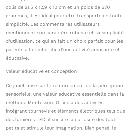
de lumières LED
colis de 21,5 x 12,9 x 10 cm et un poids de 670
lumineuses et colorées,
notre planche de travail
grammes, il est idéal pour être transporté en toute
de tournevis est non
simplicité. Les commentaires utilisateurs
seulement sûre et
mentionnent son caractère robuste et sa simplicité
durable pour les
enfants, mais aussi un
d’utilisation, ce qui en fait un choix parfait pour les
investissement de
parents à la recherche d’une activité amusante et
haute qualité et durable
éducative.
pour les parents. Idéal
pour les parents à la
recherche de jouets
Valeur éducative et conception
sûrs et durables.
Planche d'activités
Ce jouet mise sur le renforcement de la perception
Montessori portable
sensorielle, une valeur éducative essentielle dans la
pour tout-petits : notre
planche d'activités est
méthode Montessori. Grâce à des activités
facile à transporter et à
intégrant tournevis et éléments électriques tels que
transporter, ce qui la
des lumières LED, il suscite la curiosité des tout-
rend idéale pour les
jeux en déplacement.
petits et stimule leur imagination. Bien pensé, le