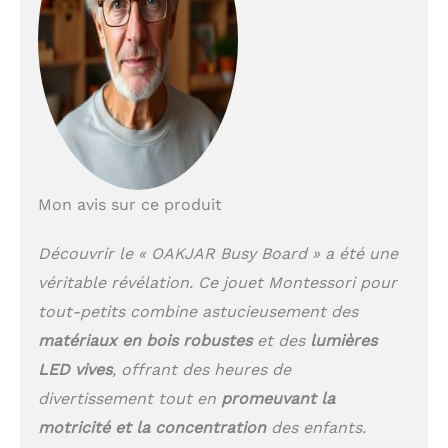
pendant des heures.
Jouet sensoriel en
matériau naturel :
fabriqué en bois de
haute qualité et équipé
de lumières LED
lumineuses et colorées,
notre planche de travail
de tournevis est non
Mon avis sur ce produit
seulement sûre et
durable pour les
enfants, mais aussi un
Découvrir le « OAKJAR Busy Board » a été une
investissement de
véritable révélation. Ce jouet Montessori pour
haute qualité et durable
tout-petits combine astucieusement des
pour les parents. Idéal
pour les parents à la
matériaux en bois robustes
et des
lumières
recherche de jouets
LED vives
, offrant des heures de
sûrs et durables.
Planche d'activités
divertissement tout en
promeuvant la
Montessori portable
motricité et la concentration
des enfants.
pour tout-petits : notre