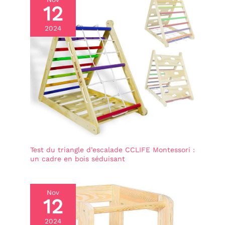
et range tous les blocs après jeu. Le cube mouchoir
12
DÉVELOPPEMENT DES
est compact et léger ; tirette, blocs et gobelets se
COMPÉTENCES ET DES
transportent facilement. Parfait à la maison, à la
CAPACITÉS COGNITIVES -
2024
plage, au bain ou en voyage – un jeu éducatif
Grâce au valise
partout, à tout moment, et bébé apprend à ranger
Montessori, les enfants
apprendront en jouant et
Cadeau idéal: Belle boîte cadeau réunissant
développeront leurs
multiples fonctions éducatives – sûr, éducatif et
compétences motricité
amusant. Parfait comme cadeau de naissance,
fine. Son format de
premier anniversaire ou fête pour bébés dès 6 mois.
mallette avec poignées en
Un choix attentionné pour votre enfant ou ceux de
fait un jouet organisé, et
vos proches
pour le fermer, il suffit de
le boutonner. Jouet
voyage pour partir en
voiture comme
alternative aux écrans
Test du triangle d’escalade CCLIFE Montessori :
mobiles et profiter
un cadre en bois séduisant
d'heures de
divertissement. Jouet
bebe et jouets enfantS
JOUET EN FEUTRE AVEC
Nov
VELCRO - Jouets pour
12
enfants fabriqués à partir
de matériaux doux et
2024
délicats, parfaits pour les