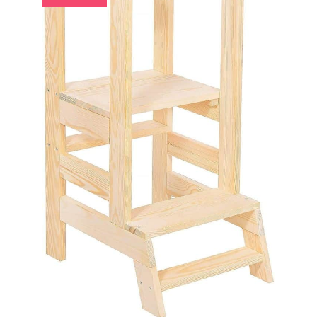
tout-fillesits. Astuce
utile: pour que les pièces
adhèrent mieux au
panneau sensoriel,
appuyez dessus avec un
léger mouvement vers le
haut et vers le bas ou
latéralement. De cette
manière, elles ne
bougeront pas ou ne
tomberont pas. Vous
pouvez les mettre et les
enlever autant de fois
que vous le souhaitez !
Cadeau garcon fille
JOUETS ADAPTÉS AUX
TOUT-PETITS - Le busy
board montessori est
adapté aux filles et
garçons de plus de 10
mois. Fabriqué en feutre
cousu, il ne libère ni
petites pièces ni traces
de colle. Avec ces jouets
éducatifs pour tout-