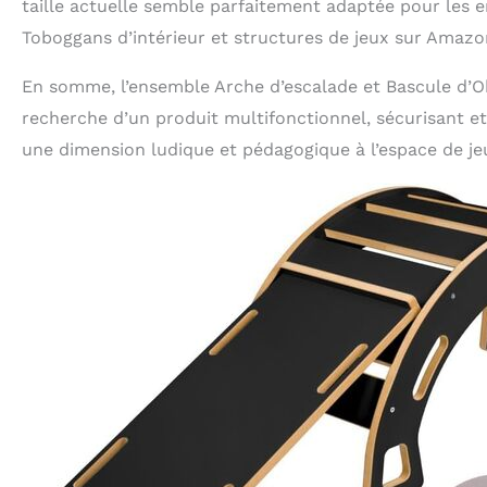
taille actuelle semble parfaitement adaptée pour le
Toboggans d’intérieur et structures de jeux sur Amazo
En somme, l’ensemble Arche d’escalade et Bascule d’Ob
recherche d’un produit multifonctionnel, sécurisant e
une dimension ludique et pédagogique à l’espace de je