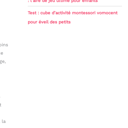
: l’aire de jeu ultime pour enfants
Test : cube d’activité montessori vomocent
pour éveil des petits
oins
ce
ge,
s
t
 la