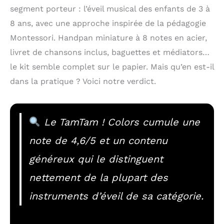
segment porteur : l’éveil musical des enfants de 3 à
8 ans, avec une approche inspirée de la pédagogie
Montessori. Handpan miniature à 8 notes en acier,
livret de chansons inclus, baguettes et médiators…
le kit semble complet sur le papier. Mais qu’en est-il
dans la pratique ? Voici notre verdict.
Le TamTam ! Colors cumule une
note de 4,6/5 et un contenu
généreux qui le distinguent
nettement de la plupart des
instruments d’éveil de sa catégorie.