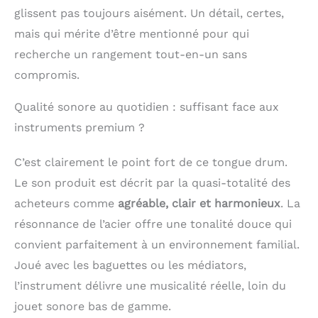
afin que les enfants
glissent pas toujours aisément. Un détail, certes,
apprennent à jouer
mais qui mérite d’être mentionné pour qui
des chansons tout en
recherche un rangement tout-en-un sans
reconnaissant les
figures et/ou les
compromis.
chiffres. 8 tons = 8
figures. Vous pouvez
Qualité sonore au quotidien : suffisant face aux
jouer du tambour
instruments premium ?
pour enfants de 3
manières différentes :
Avec les baguettes, les
C’est clairement le point fort de ce tongue drum.
médiators ou les
Le son produit est décrit par la quasi-totalité des
mains INSTRUMENT
acheteurs comme
agréable, clair et harmonieux
. La
DE MUSIQUE -
Handpan TamTam !
résonnance de l’acier offre une tonalité douce qui
Colors est une belle
convient parfaitement à un environnement familial.
percussion de batterie
Joué avec les baguettes ou les médiators,
pour se lancer dans la
musique à travers le
l’instrument délivre une musicalité réelle, loin du
jeu avec des figures
jouet sonore bas de gamme.
géométriques, des