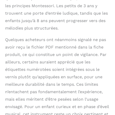
Avec le tambour
les principes Montessori. Les petits de 3 ans y
Colors de Handpan
TamTam !, votre
trouvent une porte d’entrée ludique, tandis que les
enfant ne va pas en
enfants jusqu’à 8 ans peuvent progresser vers des
revenir
mélodies plus structurées.
Quelques acheteurs ont néanmoins signalé ne pas
avoir reçu le fichier PDF mentionné dans la fiche
produit, ce qui constitue un point de vigilance. Par
ailleurs, certains auraient apprécié que les
étiquettes numérotées soient intégrées sous le
vernis plutôt qu’appliquées en surface, pour une
meilleure durabilité dans le temps. Ces limites
n’entachent pas fondamentalement l’expérience,
mais elles méritent d’être pesées selon l’usage
envisagé. Pour un enfant curieux et en phase d’éveil
musical, cet instrument reste un choix pertinent et