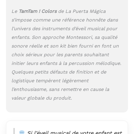
enfants pour
débuter dans le
Le
TamTam ! Colors
de La Puerta Mágica
monde de la
s’impose comme une référence honnête dans
percussion FACILE
POUR APPRENDRE À
l’univers des instruments d’éveil musical pour
JOUER - Original et
enfants. Son approche Montessori, sa qualité
amusant pour les
enfants, chaque
sonore réelle et son kit bien fourni en font un
note de musique est
choix sérieux pour les parents souhaitant
indiquée par une
initier leurs enfants à la percussion mélodique.
figure géométrique
colorée et un
Quelques petits défauts de finition et de
chiffre, afin que les
logistique tempèrent légèrement
enfants apprennent
l’enthousiasme, sans remettre en cause la
à jouer des
chansons tout en
valeur globale du produit.
reconnaissant les
figures et/ou les
chiffres. 8 tons = 8
figures. Vous pouvez
jouer du tambour
Si l’éveil musical de votre enfant est
pour enfants de 3