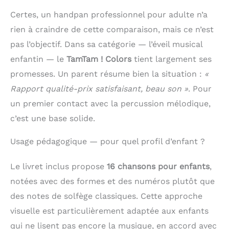
chiffres et des
Certes, un handpan professionnel pour adulte n’a
couleurs. Jouez les
chansons incluses
rien à craindre de cette comparaison, mais ce n’est
dans le livre ou laissez
pas l’objectif. Dans sa catégorie — l’éveil musical
simplement les
enfants jouer de la
enfantin — le
TamTam ! Colors
tient largement ses
musique . Le son de
promesses. Un parent résume bien la situation :
«
la languette en acier
Rapport qualité-prix satisfaisant, beau son »
. Pour
est très agréable et
relaxant CADEAU
un premier contact avec la percussion mélodique,
ORIGINAL - Le
c’est une base solide.
tambour à percussion
pour enfants au
Usage pédagogique — pour quel profil d’enfant ?
design exclusif en fait
le cadeau original pour
les enfants à partir de
Le livret inclus propose
16 chansons pour enfants
,
3 ans. Grâce à sa taille
notées avec des formes et des numéros plutôt que
et à son sac de
des notes de solfège classiques. Cette approche
transport, il est
parfait pour
visuelle est particulièrement adaptée aux enfants
l'emporter partout.
qui ne lisent pas encore la musique, en accord avec