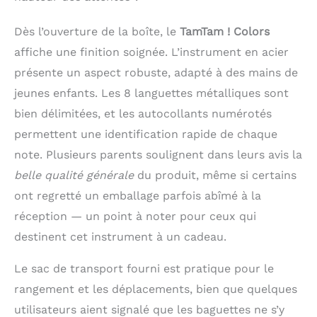
COMPLET - Tambour
pour enfants (16 cm x
Dès l’ouverture de la boîte, le
TamTam ! Colors
9,5 cm), livre 16
comptines pour
affiche une finition soignée. L’instrument en acier
enfants, 2 baguettes,
présente un aspect robuste, adapté à des mains de
2 médiators, sac de
transport, chiffon de
jeunes enfants. Les 8 languettes métalliques sont
nettoyage, 8 chiffres
bien délimitées, et les autocollants numérotés
autocollants de
permettent une identification rapide de chaque
rechange. Une batterie
pour enfants pour
note. Plusieurs parents soulignent dans leurs avis la
débuter dans le
belle qualité générale
du produit, même si certains
monde de la
percussion FACILE
ont regretté un emballage parfois abîmé à la
POUR APPRENDRE À
réception — un point à noter pour ceux qui
JOUER - Original et
destinent cet instrument à un cadeau.
amusant pour les
enfants, chaque note
Le sac de transport fourni est pratique pour le
de musique est
indiquée par une
rangement et les déplacements, bien que quelques
figure géométrique
utilisateurs aient signalé que les baguettes ne s’y
colorée et un chiffre,