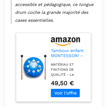
accessible et pédagogique, ce tongue
drum coche la grande majorité des
cases essentielles.
Tambour enfant
MONTESSORI –
Tongue Drum
MATÉRIAU ET
Instruments de
FINITIONS DE
musique pour
QUALITÉ - Le
enfants –
tambour tongue
Handpan à 8
49,50 €
drum (handpan) en
notes, éducatif
acier-titane, accordé
et facile à jouer
à la main, produit
– Instrument de
un son propre et
percussion –
mélodique. Peint
Jouet pour