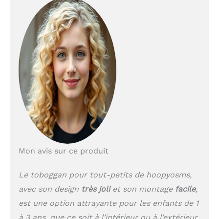
jouer en toute
confiance! Tout en Un:
Cet ensemble de
toboggan polyvalent
pour bébés comprend
plusieurs zones
d'activités: grimpeur,
toboggan, panier de
basket, télescope et
tunnel de crawl. Conçu
pour engager et défier,
notre ensemble de
toboggan pour tout-
petits est parfait pour
Mon avis sur ce produit
favoriser les
compétences
physiques, cognitives et
Le toboggan pour tout-petits de hoopyosms,
sociales dans un
avec son design
très joli
et son montage
facile
,
environnement sûr et
est une option attrayante pour les enfants de 1
amusant. Toboggan
Allongé et Sécurisé:
à 3 ans, que ce soit à l’intérieur ou à l’extérieur.