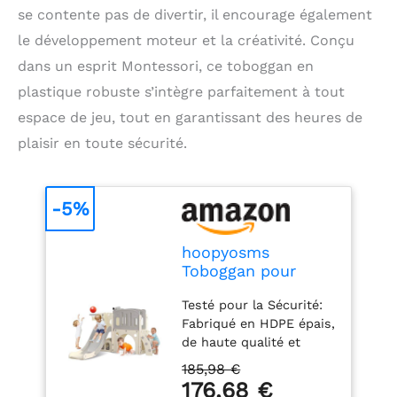
se contente pas de divertir, il encourage également
le développement moteur et la créativité. Conçu
dans un esprit Montessori, ce toboggan en
plastique robuste s’intègre parfaitement à tout
espace de jeu, tout en garantissant des heures de
plaisir en toute sécurité.
-5%
hoopyosms
Toboggan pour
Tout-Petits avec
Testé pour la Sécurité:
Échelle d'escalade,
Fabriqué en HDPE épais,
Panier de Basket et
de haute qualité et
Tunnel, Ensemble
imperméable, cet
de Toboggan en
185,98 €
ensemble de toboggan
Plastique pour
176,68 €