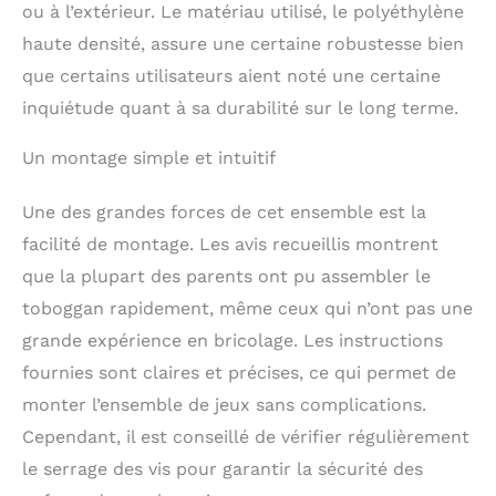
ou à l’extérieur. Le matériau utilisé, le polyéthylène
compétences
physiques, cognitives et
haute densité, assure une certaine robustesse bien
sociales dans un
que certains utilisateurs aient noté une certaine
environnement sûr et
inquiétude quant à sa durabilité sur le long terme.
amusant. Toboggan
Allongé et Sécurisé:
Notre toboggan dispose
Un montage simple et intuitif
d'une zone tampon
allongée en bas,
Une des grandes forces de cet ensemble est la
améliorant la sécurité
facilité de montage. Les avis recueillis montrent
pendant la glisse. Les
barres latérales
que la plupart des parents ont pu assembler le
surélevées de chaque
toboggan rapidement, même ceux qui n’ont pas une
côté garantissent que
grande expérience en bricolage. Les instructions
les enfants peuvent
expérimenter la vitesse
fournies sont claires et précises, ce qui permet de
et l'excitation en toute
monter l’ensemble de jeux sans complications.
sécurité. Surface Lisse
et Adaptée aux Enfants:
Cependant, il est conseillé de vérifier régulièrement
Notre toboggan est
le serrage des vis pour garantir la sécurité des
conçu avec une surface