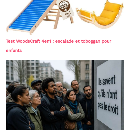
Test WoodsCraft 4en1 : escalade et toboggan pour
enfants