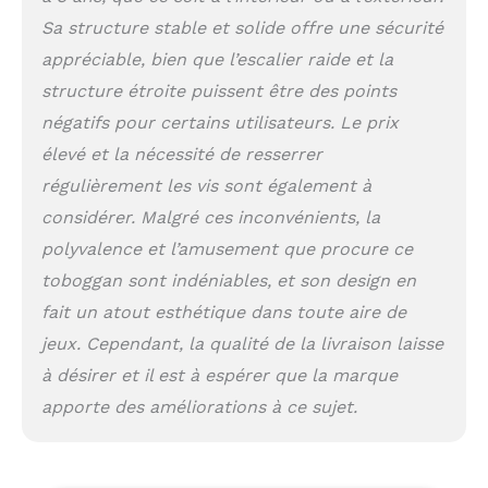
Notre toboggan dispose
Sa structure stable et solide offre une sécurité
d'une zone tampon
appréciable, bien que l’escalier raide et la
allongée en bas,
améliorant la sécurité
structure étroite puissent être des points
pendant la glisse. Les
négatifs pour certains utilisateurs. Le prix
barres latérales
surélevées de chaque
élevé et la nécessité de resserrer
côté garantissent que
régulièrement les vis sont également à
les enfants peuvent
considérer. Malgré ces inconvénients, la
expérimenter la vitesse
et l'excitation en toute
polyvalence et l’amusement que procure ce
sécurité. Surface Lisse
toboggan sont indéniables, et son design en
et Adaptée aux Enfants:
Notre toboggan est
fait un atout esthétique dans toute aire de
conçu avec une surface
jeux. Cependant, la qualité de la livraison laisse
lisse, sans bavures ni
à désirer et il est à espérer que la marque
bords rugueux. C'est le
cadeau parfait pour vos
apporte des améliorations à ce sujet.
petits, leur offrant une
expérience de jeu sûre
et agréable. Assemblage