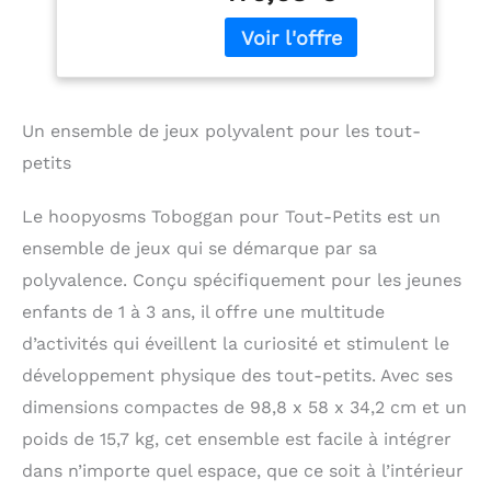
pour tout-petits est
Enfants, Jouets
rigoureusement testé
d'aire de Jeux
pour la sécurité et
Montessori, Gris
conforme aux normes
européennes et
américaines. Les petits
Un ensemble de jeux polyvalent pour les tout-
explorateurs peuvent
petits
jouer en toute
confiance! Tout en Un:
Cet ensemble de
Le hoopyosms Toboggan pour Tout-Petits est un
toboggan polyvalent
ensemble de jeux qui se démarque par sa
pour bébés comprend
plusieurs zones
polyvalence. Conçu spécifiquement pour les jeunes
d'activités: grimpeur,
enfants de 1 à 3 ans, il offre une multitude
toboggan, panier de
d’activités qui éveillent la curiosité et stimulent le
basket, télescope et
tunnel de crawl. Conçu
développement physique des tout-petits. Avec ses
pour engager et défier,
dimensions compactes de 98,8 x 58 x 34,2 cm et un
notre ensemble de
poids de 15,7 kg, cet ensemble est facile à intégrer
toboggan pour tout-
petits est parfait pour
dans n’importe quel espace, que ce soit à l’intérieur
favoriser les