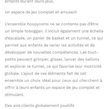
enfants durant leurs jeux.
lisse, sans bavures ni
bords rugueux. C'est le
Un espace de jeu complet et amusant
cadeau parfait pour vos
petits, leur offrant une
expérience de jeu sûre
L’ensemble hoopyosms ne se contente pas d’être
et agréable. Assemblage
un simple toboggan. Il inclut également une échelle
Facile: Notre ensemble
comprend tous les
d’escalade, un panier de basket et un tunnel, ce qui
outils nécessaires à
permet aux enfants de varier les activités et de
l'installation et est livré
développer de nouvelles compétences. Les tout-
avec des instructions
détaillées. N'hésitez pas
petits peuvent grimper, glisser, lancer des ballons
à nous contacter à tout
et explorer le tunnel, ce qui favorise leur motricité
moment si vous avez
globale. L’ajout de ces éléments fait de cet
des questions!
ensemble un choix idéal pour ceux qui cherchent à
offrir à leurs enfants un espace de jeu complet et
stimulant.
Des avis clients globalement positifs