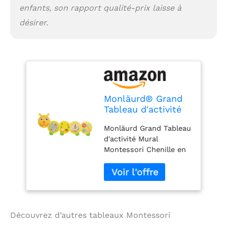
enfants, son rapport qualité-prix laisse à
désirer.
Monläurd® Grand
Tableau d'activité
Mural Montessori
Monläurd Grand Tableau
Chenille en Bois -
d'activité Mural
Centre d'activités
Montessori Chenille en
Interactif et
Bois - Centre d'activités
Sensoriel, Jouet
Interactif et Sensoriel,
Éducatif pour
Jouet Éducatif pour
Enfants, Idéal pour
Enfants, Idéal pour
Crèche, Maternelle
Crèche, Maternelle et
et Salle de Jeux.
Salle de Jeux.
Découvrez d’autres tableaux Montessori