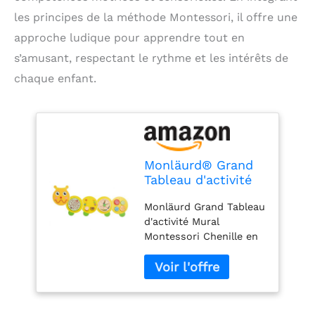
les principes de la méthode Montessori, il offre une
approche ludique pour apprendre tout en
s’amusant, respectant le rythme et les intérêts de
chaque enfant.
Monläurd® Grand
Tableau d'activité
Mural Montessori
Monläurd Grand Tableau
Chenille en Bois -
d'activité Mural
Centre d'activités
Montessori Chenille en
Interactif et
Bois - Centre d'activités
Sensoriel, Jouet
Interactif et Sensoriel,
Éducatif pour
Jouet Éducatif pour
Enfants, Idéal pour
Enfants, Idéal pour
Crèche, Maternelle
Crèche, Maternelle et
et Salle de Jeux.