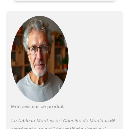
Enfants, Idéal pour
Crèche, Maternelle
Crèche, Maternelle et
et Salle de Jeux.
Salle de Jeux.
Mon avis sur ce produit
Le tableau Montessori Chenille de Monläurd®
représente un outil éducatif séduisant qui