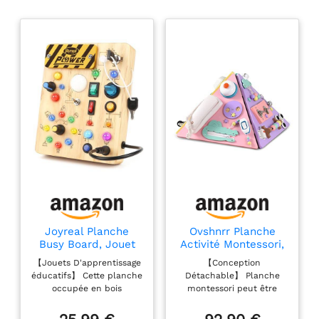
Joyreal Planche
Ovshnrr Planche
Busy Board, Jouet
Activité Montessori,
Montessori en Bois
Busy Board Bois
【Jouets D'apprentissage
【Conception
avec 19 LED, Jouet
Tableau Montessori
éducatifs】 Cette planche
Détachable】 Planche
Bebe 1 2 3 Ans,
pour Enfant, Jouets
occupée en bois
montessori peut être
Tableau Montessori
Sensoriels pour
augmente la dextérité, la
combinée en forme de
Activity Board,
Enfant 1 2 3 Ans
coordination œil-main et
pyramide ou dépliée.