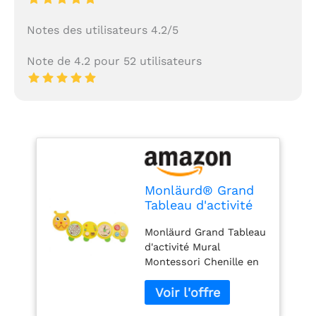
Notes des utilisateurs 4.2/5
Note de 4.2 pour 52 utilisateurs
Monläurd® Grand
Tableau d'activité
Mural Montessori
Monläurd Grand Tableau
Chenille en Bois -
d'activité Mural
Centre d'activités
Montessori Chenille en
Interactif et
Bois - Centre d'activités
Sensoriel, Jouet
Interactif et Sensoriel,
Éducatif pour
Jouet Éducatif pour
Enfants, Idéal pour