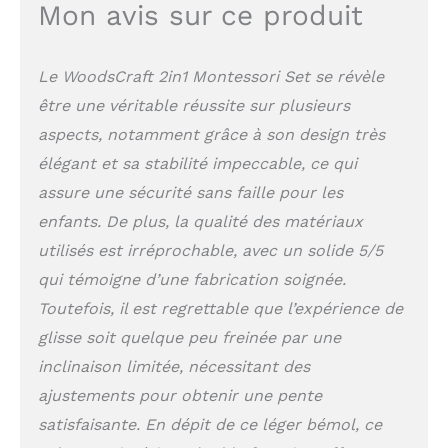
la coordination motrice
Mon avis sur ce produit
des enfants et favorise
le développement des
capacités cognitives et
Le WoodsCraft 2in1 Montessori Set se révèle
émotionnelles grâce à
être une véritable réussite sur plusieurs
des jeux créatifs et
interactifs. 𝐅𝐚𝐛𝐫𝐢𝐪𝐮𝐞 𝐚 𝐥𝐚
aspects, notamment grâce à son design très
𝐦𝐚𝐢𝐧 𝐚𝐯𝐞𝐜 𝐚𝐦𝐨𝐮𝐫 𝐞𝐭 𝐬𝐨𝐢𝐧:
élégant et sa stabilité impeccable, ce qui
Chaque set Montessori
d'intérieur est fabriqué
assure une sécurité sans faille pour les
avec soin dans notre
enfants. De plus, la qualité des matériaux
atelier familial en
utilisés est irréprochable, avec un solide 5/5
Pologne, où des
artisans expérimentés
qui témoigne d’une fabrication soignée.
utilisent des fraiseuses
Toutefois, il est regrettable que l’expérience de
CNC de précision et des
glisse soit quelque peu freinée par une
techniques de travail
manuel pour créer un
inclinaison limitée, nécessitant des
produit d'une qualité et
ajustements pour obtenir une pente
d'une durabilité
exceptionnelles. Chaque
satisfaisante. En dépit de ce léger bémol, ce
pièce est fabriquée à la