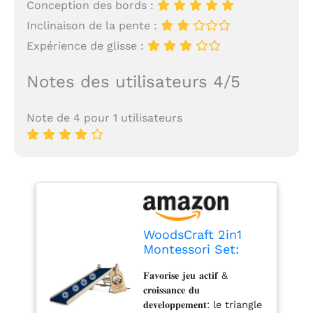
Conception des bords :
Inclinaison de la pente :
Expérience de glisse :
Notes des utilisateurs 4/5
Note de 4 pour 1 utilisateurs
WoodsCraft 2in1
Montessori Set:
Toboggan &
𝐅𝐚𝐯𝐨𝐫𝐢𝐬𝐞 𝐣𝐞𝐮 𝐚𝐜𝐭𝐢𝐟 &
Triangle Escalade
𝐜𝐫𝐨𝐢𝐬𝐬𝐚𝐧𝐜𝐞 𝐝𝐮
Enfant | Glissière à
𝐝𝐞𝐯𝐞𝐥𝐨𝐩𝐩𝐞𝐦𝐞𝐧𝐭: le triangle
Rouleaux pour