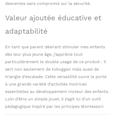
descentes sans compromis sur la sécurité.
leur grande qualité et
leur longévité. 𝐂𝐨𝐧𝐭𝐞𝐧𝐮
𝐝𝐮 𝐬𝐞𝐭: 1x triangle
Valeur ajoutée éducative et
d'escalade (couleur:
Natural), 1x toboggan à
adaptabilité
rouleaux (taille: XL). Le
kit contient des
instructions et toutes
En tant que parent désirant stimuler mes enfants
les pièces de montage
nécessaires.
dès leur plus jeune âge, j’apprécie tout
particulièrement le double usage de ce produit : il
sert non seulement de toboggan mais aussi de
triangle d’escalade. Cette versatilité ouvre la porte
à une grande variété d’activités motrices
essentielles au développement moteur des enfants.
Loin d’être un simple jouet, il s’agit ici d’un outil
pédagogique inspiré par les principes Montessori.