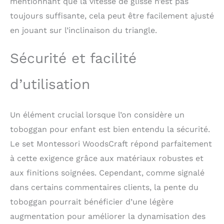
mentionnant que la vitesse de glisse n’est pas
pièce est fabriquée à la
main avec un souci du
toujours suffisante, cela peut être facilement ajusté
détail qui reflète
en jouant sur l’inclinaison du triangle.
l'amour, l'expérience et
le dévouement. 𝐋𝐚
𝐬𝐞𝐜𝐮𝐫𝐢𝐭𝐞 𝐚𝐯𝐚𝐧𝐭 𝐭𝐨𝐮𝐭: Chez
Sécurité et facilité
WoodsCraft, la sécurité
de votre enfant est
d’utilisation
notre priorité. Nos jeux
d'intérieur pour enfants
sont soigneusement
Un élément crucial lorsque l’on considère un
fabriqués à la main à
partir de bois de pin de
toboggan pour enfant est bien entendu la sécurité.
qualité supérieure, afin
Le set Montessori WoodsCraft répond parfaitement
de garantir des surfaces
à cette exigence grâce aux matériaux robustes et
parfaitement lisses et
un jeu sûr pour votre
aux finitions soignées. Cependant, comme signalé
enfant. Contrairement
dans certains commentaires clients, la pente du
aux produits en
panneaux de particules
toboggan pourrait bénéficier d’une légère
MDF, nos produits en
augmentation pour améliorer la dynamisation des
bois se distinguent par