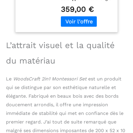
d'escalade et le
Expérience
359,00 €
toboggan à rouleaux
Sensorielle
stimulent de manière
Étonnante |
ludique les capacités
Toboggan Bebe |
motrices et la
Tobogan Grand
coordination des
enfants, tout en
L’attrait visuel et la qualité
stimulant leur
créativité. Grimper,
du matériau
construire des grottes,
s'équilibrer, glisser et se
détendre : tout cela
Le
WoodsCraft 2in1 Montessori Set
est un produit
dans un seul set de jeu
Montessori! 𝐓𝐨𝐛𝐨𝐠𝐠𝐚𝐧 𝐚
qui se distingue par son esthétique naturelle et
𝐫𝐨𝐮𝐥𝐞𝐚𝐮𝐱 𝐩𝐨𝐮𝐫
élégante. Fabriqué en beaux bois avec des bords
𝐝𝐞𝐯𝐞𝐥𝐨𝐩𝐩𝐞𝐦𝐞𝐧𝐭 𝐬𝐞𝐧𝐬𝐨𝐫𝐢𝐞𝐥: le
doucement arrondis, il offre une impression
toboggan à rouleaux
offre une expérience
immédiate de stabilité qui met en confiance dès le
sensorielle inoubliable,
premier regard. J’ai tout de suite remarqué que
stimule la forme
physique, l'équilibre et
malgré ses dimensions imposantes de 200 x 52 x 10