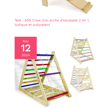
La toboggan et l'arche
d'escalade offrent non
seulement du plaisir,
mais aussi un moyen
pratique de stimuler le
Test : 509 Crew Zoo arche d’escalade 2 en 1,
désir d'aventure de votre
ludique et polyvalent
enfant et de renforcer sa
confiance en soi. Cadeau
parfait : un cadeau idéal
pour les anniversaires et
Nov
les vacances,
12
spécialement conçu pour
les besoins des plus
2024
jeunes explorateurs. Avec
ce nouvel ensemble, vous
bénéficiez d'une infinité
d'avantages amusants et
éducatifs, ce qui en fait
un cadeau précieux qui
séduit à la fois les
enfants et les parents.