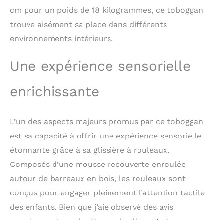
la coordination motrice
cm pour un poids de 18 kilogrammes, ce toboggan
des enfants et favorise
trouve aisément sa place dans différents
le développement des
capacités cognitives et
environnements intérieurs.
émotionnelles grâce à
des jeux créatifs et
Une expérience sensorielle
interactifs. 𝐅𝐚𝐛𝐫𝐢𝐪𝐮𝐞 𝐚 𝐥𝐚
𝐦𝐚𝐢𝐧 𝐚𝐯𝐞𝐜 𝐚𝐦𝐨𝐮𝐫 𝐞𝐭 𝐬𝐨𝐢𝐧:
Chaque set Montessori
enrichissante
d'intérieur est fabriqué
avec soin dans notre
atelier familial en
L’un des aspects majeurs promus par ce toboggan
Pologne, où des
est sa capacité à offrir une expérience sensorielle
artisans expérimentés
utilisent des fraiseuses
étonnante grâce à sa glissière à rouleaux.
CNC de précision et des
Composés d’une mousse recouverte enroulée
techniques de travail
autour de barreaux en bois, les rouleaux sont
manuel pour créer un
produit d'une qualité et
conçus pour engager pleinement l’attention tactile
d'une durabilité
des enfants. Bien que j’aie observé des avis
exceptionnelles. Chaque