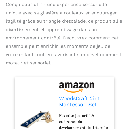
Conçu pour offrir une expérience sensorielle
unique avec sa glissière à rouleaux et encourager
l’agilité grâce au triangle d’escalade, ce produit allie
divertissement et apprentissage dans un
environnement contrôlé. Découvrez comment cet
ensemble peut enrichir les moments de jeu de
votre enfant tout en favorisant son développement
moteur et sensoriel.
WoodsCraft 2in1
Montessori Set:
Toboggan &
𝐅𝐚𝐯𝐨𝐫𝐢𝐬𝐞 𝐣𝐞𝐮 𝐚𝐜𝐭𝐢𝐟 &
Triangle Escalade
𝐜𝐫𝐨𝐢𝐬𝐬𝐚𝐧𝐜𝐞 𝐝𝐮
Enfant | Glissière à
𝐝𝐞𝐯𝐞𝐥𝐨𝐩𝐩𝐞𝐦𝐞𝐧𝐭: le triangle
Rouleaux pour