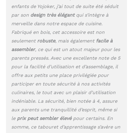
une utilisation pratique
enfants de Yojoker, j’ai tout de suite été séduit
sur le comptoir, l'évier
de la salle de bain ou
par son
design très élégant
qui s’intègre à
tout autre endroit où
merveille dans notre espace de cuisine.
votre enfant a besoin
d'un peu de pouce. Avec
Fabriqué en bois, cet accessoire est non
une capacité de poids
seulement
robuste
, mais également
facile à
robuste allant jusqu'à
assembler
, ce qui est un atout majeur pour les
68 kg, cette tour offre à
votre enfant un soutien
parents pressés. Avec une excellente note de 5
et une protection
pour la facilité d’utilisation et d’assemblage, il
complets.
offre aux petits une place privilégiée pour
【Marchepied polyvalent
4 en 1 pour tout-petit】
participer en toute sécurité à nos activités
Au-delà de la cuisine,
culinaires, le tout avec un plaisir d’utilisation
ce tabouret polyvalent
est utile dans la
indéniable. La sécurité, bien notée à 4, assure
buanderie, offrant à
aux parents une tranquillité d’esprit, même si
votre enfant la
le
prix peut sembler élevé
pour certains. En
commodité de se laver
les mains et d'utiliser
somme, ce tabouret d’apprentissage s’avère un
l'évier indépendamment.