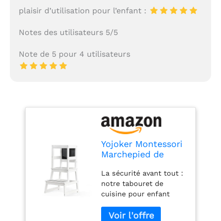
plaisir d’utilisation pour l’enfant :
Notes des utilisateurs 5/5
Note de 5 pour 4 utilisateurs
Yojoker Montessori
Marchepied de
cuisine pour
La sécurité avant tout :
enfants – Tour
notre tabouret de
debout pour tout-
cuisine pour enfant
petits, tabouret de
privilégie la sécurité
cuisine pour tout-
avec sa construction
petits, tabouret