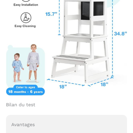
dédiée s'engage à
fournir un service client
exceptionnel même
après votre achat. Si
vous avez des
questions, des
préoccupations ou des
problèmes avec notre
tour debout pour les
tout-petits de 1 à 3 ans,
nous sommes là pour
vous aider à chaque
étape du chemin.
Bilan du test
Avantages