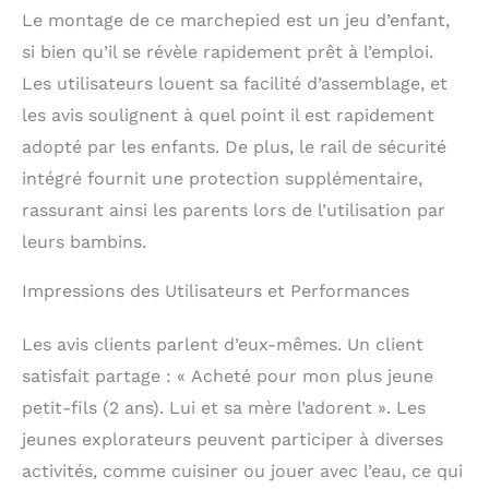
【Marchepied polyvalent
Le montage de ce marchepied est un jeu d’enfant,
4 en 1 pour tout-petit】
Au-delà de la cuisine,
si bien qu’il se révèle rapidement prêt à l’emploi.
ce tabouret polyvalent
Les utilisateurs louent sa facilité d’assemblage, et
est utile dans la
les avis soulignent à quel point il est rapidement
buanderie, offrant à
votre enfant la
adopté par les enfants. De plus, le rail de sécurité
commodité de se laver
intégré fournit une protection supplémentaire,
les mains et d'utiliser
rassurant ainsi les parents lors de l’utilisation par
l'évier indépendamment.
Conçu pour les enfants
leurs bambins.
de différents groupes
d'âge, il soutient leur
Impressions des Utilisateurs et Performances
croissance et leur
développement, adapté
Les avis clients parlent d’eux-mêmes. Un client
aux enfants de 18 mois
à 6 ans.
【Plus qu'un
satisfait partage : « Acheté pour mon plus jeune
tabouret pour enfants】
petit-fils (2 ans). Lui et sa mère l’adorent ». Les
Nous vous présentons
jeunes explorateurs peuvent participer à diverses
notre tabouret de
cuisine pour tout-
activités, comme cuisiner ou jouer avec l’eau, ce qui
petits, un compagnon