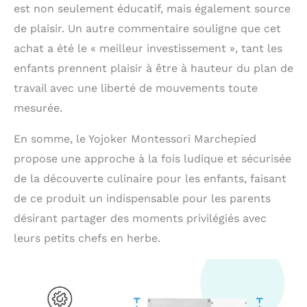
est non seulement éducatif, mais également source
fiable tout au long du
voyage de croissance de
de plaisir. Un autre commentaire souligne que cet
votre enfant. En retirant
achat a été le « meilleur investissement », tant les
simplement la rampe, il
enfants prennent plaisir à être à hauteur du plan de
se transforme en un
marchepied de cuisine
travail avec une liberté de mouvements toute
pratique pour les
mesurée.
adultes ou une étagère
élégante pour présenter
En somme, le Yojoker Montessori Marchepied
des plantes en pot et
des ornements. Cadeau
propose une approche à la fois ludique et sécurisée
parfait et soutien
de la découverte culinaire pour les enfants, faisant
après-vente : le
de ce produit un indispensable pour les parents
marchepied de cuisine
pour enfants est un
désirant partager des moments privilégiés avec
merveilleux cadeau pour
leurs petits chefs en herbe.
vos amis ou votre
famille, en particulier
ceux qui ont de jeunes
enfants. En outre, notre
équipe d'assistance