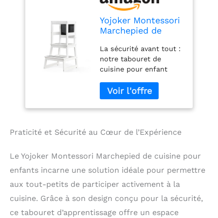
Yojoker Montessori
Marchepied de
cuisine pour
La sécurité avant tout :
enfants – Tour
notre tabouret de
debout pour tout-
cuisine pour enfant
petits, tabouret de
privilégie la sécurité
cuisine pour tout-
avec sa construction
petits, tabouret
robuste et son design
d'apprentissage
bien pensé, avec des
pour enfants avec
balustrades de
rail de sécurité,
protection, des bandes
tapis
Praticité et Sécurité au Cœur de l’Expérience
antidérapantes et une
certification CPC,
Le Yojoker Montessori Marchepied de cuisine pour
garantissant la sécurité
enfants incarne une solution idéale pour permettre
de votre enfant. Tour de
cuisine pour enfant : le
aux tout-petits de participer activement à la
tabouret de comptoir
cuisine. Grâce à son design conçu pour la sécurité,
pour enfant est un
ce tabouret d’apprentissage offre un espace
incontournable pour les