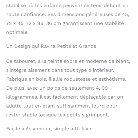
parents qui cherchent à
stabilisé où les enfants peuvent se tenir debout en
engager leurs enfants
toute confiance. Ses dimensions généreuses de 45,
dans le monde
culinaire. La barre
72 x 45, 72 x 86, 36 cm garantissent une stabilité
ronde amovible de ce
optimale.
tabouret pour comptoir
de cuisine pour enfant
Un Design qui Ravira Petits et Grands
offre une fonctionnalité
polyvalente, permettant
Ce tabouret, à la teinte sobre et moderne de blanc,
une utilisation pratique
sur le comptoir, l'évier
s’intègre aisément dans tout type d’intérieur.
de la salle de bain ou
Fabriqué en bois, il allie robustesse et esthétisme.
tout autre endroit où
votre enfant a besoin
De plus, avec un poids de seulement 4, 99
d'un peu de pouce. Avec
kilogrammes, il est facilement déplaçable par un
une capacité de poids
adulte tout en étant suffisamment lourd pour
robuste allant jusqu'à
68 kg, cette tour offre à
rester stable lorsque les petits y grimpent.
votre enfant un soutien
et une protection
Facile à Assembler, simple à Utiliser
complets.