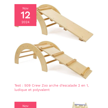
marchepied de cuisine
pour enfants est un
Nov
merveilleux cadeau pour
12
vos amis ou votre
famille, en particulier
2024
ceux qui ont de jeunes
enfants. En outre, notre
équipe d'assistance
dédiée s'engage à
fournir un service client
exceptionnel même
après votre achat. Si
vous avez des
questions, des
préoccupations ou des
problèmes avec notre
tour debout pour les
Test : 509 Crew Zoo arche d’escalade 2 en 1,
tout-petits de 1 à 3 ans,
ludique et polyvalent
nous sommes là pour
vous aider à chaque
étape du chemin.
Nov