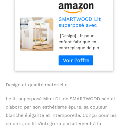
SMARTWOOD Lit
superposé avec
tiroir de
️ [Design] Lit pour
Rangement Mimi
enfant fabriqué en
DL - échelle
contreplaqué de pin
Gauche - Barriere
premium certifié FSC.
de securite Enfant
La sécurité nous tient à
- Meuble Chambre
cœur : structure solide,
Enfant - lit Enfant
bords lisses et arrondis,
avec sommier -
échelle en pin massif.
Blanc 80x160cm
Tiroir spacieux avec
Design et qualité matérielle
roues en caoutchouc.
Cadre : sommier à
Le lit superposé Mimi DL de SMARTWOOD séduit
lattes en bois de haute
d’abord par son esthétisme épuré, sa couleur
qualité inclus dans le
prix : assure une
blanche élégante et intemporelle. Conçu pour les
répartition uniforme du
enfants, ce lit s’intégrera parfaitement à la
poids et un confort de