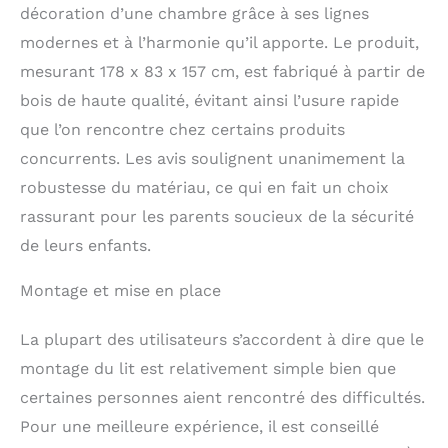
décoration d’une chambre grâce à ses lignes
sommeil nettement
supérieur à celui des
modernes et à l’harmonie qu’il apporte. Le produit,
sommiers classiques.
mesurant 178 x 83 x 157 cm, est fabriqué à partir de
Le matelas ne fait pas
partie de l'ensemble.
bois de haute qualité, évitant ainsi l’usure rapide
Convient pour les
que l’on rencontre chez certains produits
matelas de 80 x 160 cm
concurrents. Les avis soulignent unanimement la
et jusqu'à 14 cm de
hauteur. Nous
robustesse du matériau, ce qui en fait un choix
recommandons une
rassurant pour les parents soucieux de la sécurité
épaisseur de matelas
de leurs enfants.
d'au moins 8 cm. Le
tiroir avec roues en
caoutchouc offre de
Montage et mise en place
l'espace pour ranger la
literie, les jouets ou les
La plupart des utilisateurs s’accordent à dire que le
vêtements des enfants.
montage du lit est relativement simple bien que
Les côtés intégrés à
l'intérieur servent de
certaines personnes aient rencontré des difficultés.
guides, grâce auxquels
Pour une meilleure expérience, il est conseillé
nous déplaçons