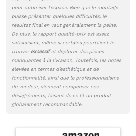
guides, grâce auxquels
pour optimiser l’espace. Bien que le montage
nous déplaçons
puisse présenter quelques difficultés, le
toujours le tiroir
résultat final en vaut généralement la peine.
uniformément. Les
dimensions de chaque
De plus, le rapport qualité-prix est assez
taille sont disponibles
satisfaisant, même si certains pourraient le
dans la galerie et dans
les paramètres de
trouver
excessif
et déplorer des pièces
l'article. Le lit
manquantes à la livraison. Toutefois, les notes
Montessori est fabriqué
élevées en termes d’esthétique et de
selon les normes PN-
EN 716-1 + AC : 2019-07,
fonctionnalité, ainsi que le professionnalisme
PN-EN 747-1 + A1:2015-
du vendeur, viennent compenser ces
08, PN-EN 1725:2001.
désagréments, faisant de ce lit un produit
globalement recommandable.