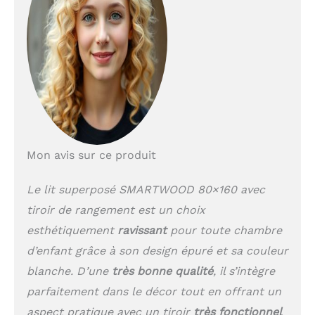
prix : assure une
répartition uniforme du
poids et un confort de
sommeil nettement
supérieur à celui des
sommiers classiques.
Le matelas ne fait pas
partie de l'ensemble.
Convient pour les
matelas de 80 x 160 cm
et jusqu'à 14 cm de
Mon avis sur ce produit
hauteur. Nous
recommandons une
Le lit superposé SMARTWOOD 80×160 avec
épaisseur de matelas
tiroir de rangement est un choix
d'au moins 8 cm. Le
tiroir avec roues en
esthétiquement
ravissant
pour toute chambre
caoutchouc offre de
d’enfant grâce à son design épuré et sa couleur
l'espace pour ranger la
literie, les jouets ou les
blanche. D’une
très bonne qualité
, il s’intègre
vêtements des enfants.
parfaitement dans le décor tout en offrant un
Les côtés intégrés à
aspect pratique avec un tiroir
très fonctionnel
l'intérieur servent de