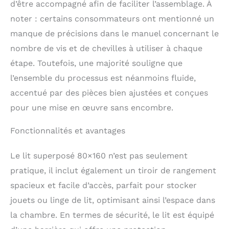
d’être accompagné afin de faciliter l’assemblage. À
toujours le tiroir
uniformément. Les
noter : certains consommateurs ont mentionné un
dimensions de chaque
manque de précisions dans le manuel concernant le
taille sont disponibles
dans la galerie et dans
nombre de vis et de chevilles à utiliser à chaque
les paramètres de
étape. Toutefois, une majorité souligne que
l'article. Le lit
l’ensemble du processus est néanmoins fluide,
Montessori est fabriqué
selon les normes PN-
accentué par des pièces bien ajustées et conçues
EN 716-1 + AC : 2019-07,
pour une mise en œuvre sans encombre.
PN-EN 747-1 + A1:2015-
08, PN-EN 1725:2001.
Fonctionnalités et avantages
Le lit superposé 80×160 n’est pas seulement
pratique, il inclut également un tiroir de rangement
spacieux et facile d’accès, parfait pour stocker
jouets ou linge de lit, optimisant ainsi l’espace dans
la chambre. En termes de sécurité, le lit est équipé