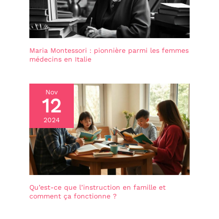
décoré selon les envies
avec des guirlandes
lumineuses, un ciel de lit
ou des coussins colorés.
Matériaux certifiés et
respectueux de la peau –
Maria Montessori : pionnière parmi les femmes
Pour un sommeil sain –
médecins en Italie
Fabriqué en bois de pin
massif sans substances
nocives et certifié PEFC,
ce lit provient de forêts
Nov
12
gérées durablement.
2024
Qu’est-ce que l’instruction en famille et
comment ça fonctionne ?