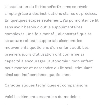
expérience sans stress.
L’installation du lit HomeForDreams se révèle
Il suffit de fixer toutes
simple grâce à des instructions claires et précises.
les vis et vous avez
assemblé ce cadre de lit
En quelques étapes seulement, j’ai pu monter ce lit
sans effort.
sans avoir besoin d’outils supplémentaires
complexes. Une fois monté, j’ai constaté que sa
structure robuste supportait aisément les
mouvements quotidiens d’un enfant actif. Les
premiers jours d’utilisation ont confirmé sa
capacité à encourager l’autonomie : mon enfant
peut monter et descendre du lit seul, stimulant
ainsi son indépendance quotidienne.
Caractéristiques techniques et comparaisons
Voici les éléments essentiels du modèle :