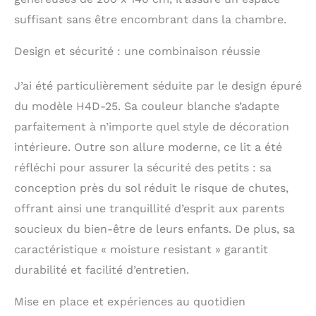
lits sont fabriqués
suffisant sans être encombrant dans la chambre.
artisanalement selon
les normes de sécurité
strictes de l'Union
Design et sécurité : une combinaison réussie
européenne,
garantissant ainsi la
J’ai été particulièrement séduite par le design épuré
sécurité de votre
du modèle H4D-25. Sa couleur blanche s’adapte
enfant. Épaisseur de
matelas recommandée :
parfaitement à n’importe quel style de décoration
Nous recommandons
intérieure. Outre son allure moderne, ce lit a été
un matelas d'une
réfléchi pour assurer la sécurité des petits : sa
épaisseur minimale de
13 cm (matelas non
conception près du sol réduit le risque de chutes,
inclus). Assemblage
offrant ainsi une tranquillité d’esprit aux parents
sans effort : le matériel
de montage nécessaire
soucieux du bien-être de leurs enfants. De plus, sa
est inclus pour une
caractéristique « moisture resistant » garantit
installation facile. Les
durabilité et facilité d’entretien.
instructions de
montage sont simples
Mise en place et expériences au quotidien
et conviviales et
garantissent une