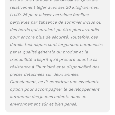
expérience sans stress.
relativement léger avec ses 20 kilogrammes,
Il suffit de fixer toutes
les vis et vous avez
l’H4D-25 peut laisser certaines familles
assemblé ce cadre de lit
perplexes par l’absence de sommier inclus ou
sans effort.
des bords qui auraient pu être plus arrondis
pour encore plus de sécurité. Toutefois, ces
détails techniques sont largement compensés
par la qualité générale du produit et la
tranquillité d’esprit qu’il procure quant à sa
résistance à l’humidité et la disponibilité des
pièces détachées sur deux années.
Globalement, ce lit constitue une excellente
option pour accompagner le développement
autonome des jeunes enfants dans un
environnement sûr et bien pensé.