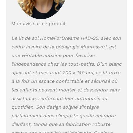
artisanalement selon
les normes de sécurité
strictes de l'Union
européenne,
Mon avis sur ce produit
garantissant ainsi la
sécurité de votre
Le lit de sol HomeForDreams H4D-25, avec son
enfant. Épaisseur de
cadre inspiré de la pédagogie Montessori, est
matelas recommandée :
Nous recommandons
une véritable aubaine pour favoriser
un matelas d'une
l’indépendance chez les tout-petits. D’un blanc
épaisseur minimale de
apaisant et mesurant 200 x 140 cm, ce lit offre
13 cm (matelas non
inclus). Assemblage
à la fois un espace confortable et sécurisé où
sans effort : le matériel
les enfants peuvent monter et descendre sans
de montage nécessaire
est inclus pour une
assistance, renforçant leur autonomie au
installation facile. Les
quotidien. Son design soigné s’intègre
instructions de
parfaitement dans n’importe quelle chambre
montage sont simples
et conviviales et
d’enfant, tandis que sa fabrication robuste
garantissent une
assure une durabilité satisfaisante. Quoique