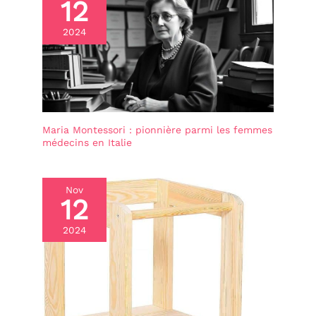
12
2024
Maria Montessori : pionnière parmi les femmes
médecins en Italie
Nov
12
2024