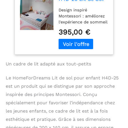
pour Enfant
Design inspiré
Montessori : améliorez
l'expérience de sommeil
de votre enfant avec un
395,00 €
lit de sol d'inspiration
montessori qui favorise
l'indépendance et le
sentiment
d'émerveillement dans
Un cadre de lit adapté aux tout-petits
un espace sûr et
élégant. Lattes
surélevées : Les lattes
Le HomeForDreams Lit de sol pour enfant H4D-25
assurent une aération
est un produit qui se distingue par son approche
optimale, préviennent la
formation de
inspirée des principes Montessori. Conçu
moisissures et
spécialement pour favoriser l’indépendance chez
garantissent un
les jeunes enfants, ce cadre de lit est à la fois
environnement de
sommeil sain pour votre
esthétique et pratique. Grâce à ses dimensions
enfant. Normes : Nos
généreuses de 200 x 140 cm, il assure un espace