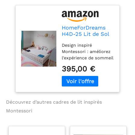
HomeForDreams
H4D-25 Lit de Sol
pour Enfant
Design inspiré
Montessori : améliorez
l'expérience de sommeil
de votre enfant avec un
395,00 €
lit de sol d'inspiration
montessori qui favorise
l'indépendance et le
sentiment
d'émerveillement dans
Découvrez d’autres cadres de lit inspirés
un espace sûr et
élégant. Lattes
Montessori
surélevées : Les lattes
assurent une aération
optimale, préviennent la
formation de