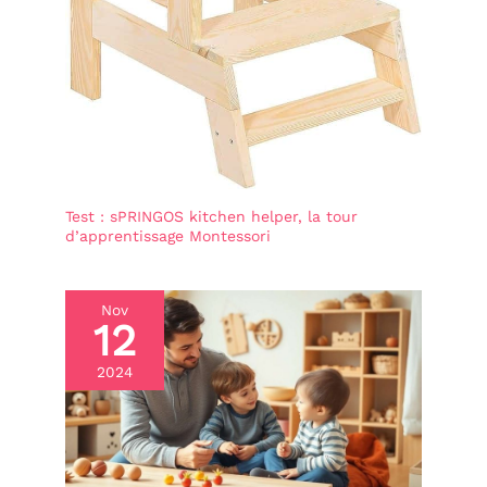
paquets avant de
commencer le montage.
Si vous recevez un
produit endommagé, rayé
ou avec des pièces
manquantes, contactez-
nous immédiatement :
notre équipe résoudra
votre problème sous 24
heures.
Test : sPRINGOS kitchen helper, la tour
d’apprentissage Montessori
Nov
12
2024