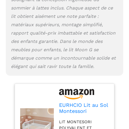
60 cm offre un cadre
rassurant et délimité.
sommier à lattes inclus. Chaque aspect de ce
Ce lit montessori est
lit obtient aisément une note parfaite :
conçu pour résister au
matériaux supérieurs, montage simplifié,
temps, devenant un
meuble solide qui
rapport qualité-prix imbattable et satisfaction
traverse les années
des enfants garantie. Dans le monde des
sans perdre sa superbe.
meubles pour enfants, le lit Moon G se
DIMENSIONS IDÉALES
ET CONFORTABLES :
démarque comme un incontournable solide et
Avec ses dimensions
élégant qui sait ravir toute la famille.
totales de 205 x 145 x
60 cm, ce lit 2
personnes offre un
espace généreux. Conçu
pour des matelas de
140 x 200 cm, il assure
un confort optimal pour
EURHCIO Lit au Sol
le repos et les activités.
Montessori
Offrez à votre enfant un
140x200cm,Lit 2
LIT MONTESORI
vaste espace personnel
Personnes avec
POLYVALENT ET
qui grandit avec lui pour