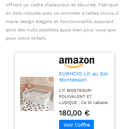
offrant un cadre chaleureux et sécurisé. Fabriqué
en bois robuste avec un sommier à lattes inclus, il
marie design élégant et fonctionnalité, assurant
ainsi des nuits paisibles aussi bien pour vous que
pour votre enfant.
EURHCIO Lit au Sol
Montessori
140x200cm,Lit 2
LIT MONTESORI
Personnes avec
POLYVALENT ET
Porte,Barrières
LUDIQUE : Ce lit cabane
Hautes,Cadre en
140x200cm adopte un
Bois Robuste,pour
180,00 €
design ouvert sans
Garçons Filles,sans
sommier à lattes pour
sommier à
une liberté totale.
Lattes,Pin (Blanc,