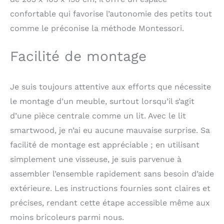
enfant. Créez un
confortable qui favorise l’autonomie des petits tout
univers féerique où
votre petit peut s'isoler
comme le préconise la méthode Montessori.
et s'endormir
paisiblement dans son
Facilité de montage
propre cocon.
STRUCTURE ROBUSTE
EN BOIS MASSIF :
Je suis toujours attentive aux efforts que nécessite
Fabriqué en pin massif
de haute qualité, ce lit
le montage d’un meuble, surtout lorsqu’il s’agit
double 140x200cm
d’une pièce centrale comme un lit. Avec le lit
assure une durabilité
exceptionnelle pour un
smartwood, je n’ai eu aucune mauvaise surprise. Sa
usage intensif. La
facilité de montage est appréciable ; en utilisant
barrière de lit haute de
simplement une visseuse, je suis parvenue à
60 cm offre un cadre
rassurant et délimité.
assembler l’ensemble rapidement sans besoin d’aide
Ce lit montessori est
extérieure. Les instructions fournies sont claires et
conçu pour résister au
précises, rendant cette étape accessible même aux
temps, devenant un
meuble solide qui
moins bricoleurs parmi nous.
traverse les années