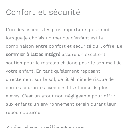
sans perdre sa superbe.
Confort et sécurité
DIMENSIONS IDÉALES
ET CONFORTABLES :
Avec ses dimensions
L’un des aspects les plus importants pour moi
totales de 205 x 145 x
60 cm, ce lit 2
lorsque je choisis un meuble d’enfant est la
personnes offre un
combinaison entre confort et sécurité qu’il offre. Le
espace généreux. Conçu
pour des matelas de
sommier à lattes intégré
assure un excellent
140 x 200 cm, il assure
soutien pour le matelas et donc pour le sommeil de
un confort optimal pour
votre enfant. En tant qu’élément reposant
le repos et les activités.
Offrez à votre enfant un
directement sur le sol, ce lit élimine le risque de
vaste espace personnel
chutes courantes avec des lits standards plus
qui grandit avec lui pour
élevés. C’est un atout non négligeable pour offrir
un bien-être quotidien.
ASSEMBLAGE SIMPLE
aux enfants un environnement serein durant leur
ET INTUITIF :
repos nocturne.
L'installation de ce lit au
sol 140x200 est rapide
grâce aux instructions