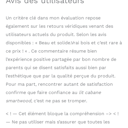
Avis des utilisateurs
claires et aux outils
fournis. La structure
est pensée pour
Un critère clé dans mon évaluation repose
faciliter le montage
également sur les retours véridiques venant des
sans complications
inutiles. Profitez d'une
utilisateurs actuels du produit. Selon les avis
expérience de montage
disponibles : « Beau et solide.Vrai bois et c’est rare à
fluide pour mettre en
ce prix ! « . Ce commentaire résume bien
place ce coin de repos
confortable et
l’expérience positive partagée par bon nombre de
fonctionnel pour votre
parents qui se disent satisfaits aussi bien par
ados en toute sérénité.
l’esthétique que par la qualité perçue du produit.
Pour ma part, rencontrer autant de satisfaction
confirme que faire confiance au
lit cabane
smartwood
, c’est ne pas se tromper.
< ! — Cet élément bloque la compréhension –> < !
— Ne pas utiliser mais s’assurer que toutes les