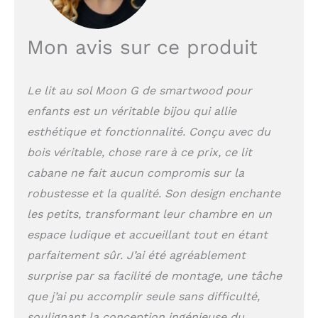
porte fonctionnelle à
ouvrir et fermer. Cet
élément ludique
Mon avis sur ce produit
transforme le couchage
en un refuge privé et
captivant pour votre
Le lit au sol Moon G de smartwood pour
enfant. Créez un
enfants est un véritable bijou qui allie
univers féerique où
votre petit peut s'isoler
esthétique et fonctionnalité. Conçu avec du
et s'endormir
bois véritable, chose rare à ce prix, ce lit
paisiblement dans son
propre cocon.
cabane ne fait aucun compromis sur la
STRUCTURE ROBUSTE
robustesse et la qualité. Son design enchante
EN BOIS MASSIF :
les petits, transformant leur chambre en un
Fabriqué en pin massif
de haute qualité, ce lit
espace ludique et accueillant tout en étant
double 140x200cm
parfaitement sûr. J’ai été agréablement
assure une durabilité
surprise par sa facilité de montage, une tâche
exceptionnelle pour un
usage intensif. La
que j’ai pu accomplir seule sans difficulté,
barrière de lit haute de
soulignant la conception ingénieuse du