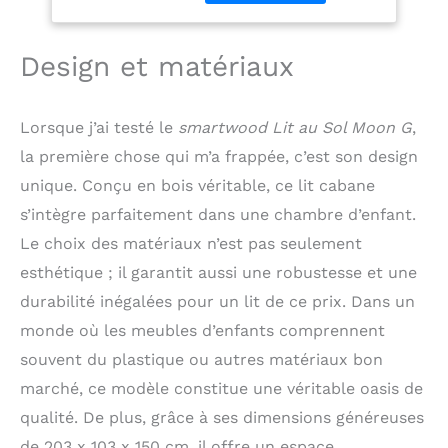
Utilisez-le comme
140x200)
couchage ou espace de
jeu créatif pour stimuler
Design et matériaux
l'imaginaire de votre
enfant. Ce lit au sol
devient un terrain
Lorsque j’ai testé le
smartwood Lit au Sol Moon G
,
d'aventures
la première chose qui m’a frappée, c’est son design
personnalisable où
votre enfant peut lire,
unique. Conçu en bois véritable, ce lit cabane
jouer et dormir à sa
s’intègre parfaitement dans une chambre d’enfant.
guise. DESIGN UNIQUE
Le choix des matériaux n’est pas seulement
AVEC PETITE PORTE :
Ce lit cabane se
esthétique ; il garantit aussi une robustesse et une
distingue par sa clôture
durabilité inégalées pour un lit de ce prix. Dans un
munie d'une petite
porte fonctionnelle à
monde où les meubles d’enfants comprennent
ouvrir et fermer. Cet
souvent du plastique ou autres matériaux bon
élément ludique
marché, ce modèle constitue une véritable oasis de
transforme le couchage
en un refuge privé et
qualité. De plus, grâce à ses dimensions généreuses
captivant pour votre
de 203 x 103 x 150 cm, il offre un espace