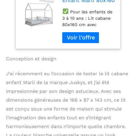
Enfant Marli 80x160
cm avec Protection
Pour les enfants de
antichute, sommier
3 à 10 ans : Lit cabane
à Lattes, Matelas
80x160 cm avec
et Toit, Lit Maison
sommier et matelas en
Montessori en Bois
mousse froide pour
Massif, Blanc
filles & garçons à partir
de 36 mois pour un
sommeil réparateur et
Conception et design
de beaux rêves.
Protection antichute
J’ai récemment eu l’occasion de tester le lit cabane
sûre : les enfants
enfant Marli de la marque Juskys, et j’ai été
particulièrement petits
dorment en toute
impresionnée par son design astucieux. Avec ses
sécurité grâce à une
dimensions généreuses de 166 x 87 x 143 cm, ce lit
protection de barrière
qui les entoure ;
est conçu sous une forme de maison qui stimule
protection des bords
l’imagination des enfants tout en s’intégrant
pour plus de sécurité et
harmonieusement dans n’importe quelle chambre.
possibilité de sortir
d'un côté
Stable &
La couleur blanche universelle assure un look