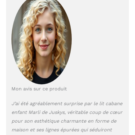
Protection antichute
sûre : les enfants
particulièrement petits
dorment en toute
sécurité grâce à une
protection de barrière
qui les entoure ;
protection des bords
pour plus de sécurité et
possibilité de sortir
d'un côté
Stable &
durable : grâce au cadre
de lit en pin massif et
au sommier à lattes, le
Mon avis sur ce produit
lit en bois peut
supporter jusqu'à 120
J’ai été agréablement surprise par le lit cabane
kg ; adapté à une
enfant Marli de Juskys, véritable coup de cœur
utilisation de longue
durée et facile
pour son esthétique charmante en forme de
d'entretien
Design
maison et ses lignes épurées qui séduiront
de maison scandinave