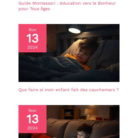
Guide Montessori : éducation vers le Bonheur
pour Tous Âges
Nov
13
2024
Que faire si mon enfant fait des cauchemars ?
Nov
13
2024