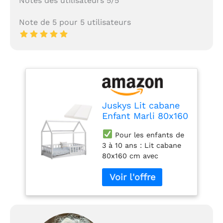
Notes des utilisateurs 5/5
Note de 5 pour 5 utilisateurs
Juskys Lit cabane
Enfant Marli 80x160
cm avec Protection
Pour les enfants de
antichute, sommier
3 à 10 ans : Lit cabane
à Lattes, Matelas
80x160 cm avec
et Toit, Lit Maison
sommier et matelas en
Montessori en Bois
mousse froide pour
Massif, Blanc
filles & garçons à partir
de 36 mois pour un
sommeil réparateur et
de beaux rêves.