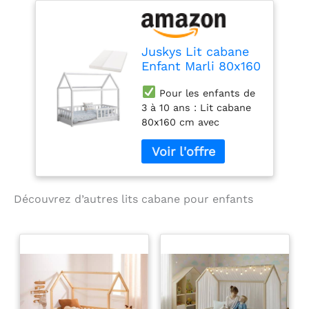
d'enfant
Juskys Lit cabane
Enfant Marli 80x160
cm avec Protection
Pour les enfants de
antichute, sommier
3 à 10 ans : Lit cabane
à Lattes, Matelas
80x160 cm avec
et Toit, Lit Maison
sommier et matelas en
Montessori en Bois
mousse froide pour
Massif, Blanc
filles & garçons à partir
de 36 mois pour un
sommeil réparateur et
Découvrez d’autres lits cabane pour enfants
de beaux rêves.
Protection antichute
sûre : les enfants
particulièrement petits
dorment en toute
sécurité grâce à une
protection de barrière