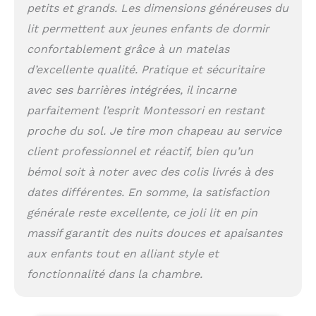
avec toit : vous
petits et grands. Les dimensions généreuses du
aménagez le lit de
lit permettent aux jeunes enfants de dormir
maison comme un lit
confortablement grâce à un matelas
de fille individuel avec
un ciel, une guirlande
d’excellente qualité. Pratique et sécuritaire
lumineuse LED, un
avec ses barrières intégrées, il incarne
rideau ou une
parfaitement l’esprit Montessori en restant
décoration ; vous
décorez le lit de garçon
proche du sol. Je tire mon chapeau au service
comme une grotte ou
client professionnel et réactif, bien qu’un
un lit de jeu
Montage facile : Le lit
bémol soit à noter avec des colis livrés à des
pour enfants est facile
dates différentes. En somme, la satisfaction
et rapide à monter ;
générale reste excellente, ce joli lit en pin
tout le nécessaire est
inclus dans le set ;
massif garantit des nuits douces et apaisantes
également un matelas
aux enfants tout en alliant style et
en mousse froide de 10
fonctionnalité dans la chambre.
cm de hauteur ; le lit
moderne s'adapte à
chaque chambre