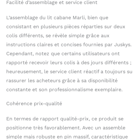
Facilité d’assemblage et service client
Montage facile : Le lit
pour enfants est facile
et rapide à monter ;
L’assemblage du lit cabane Marli, bien que
tout le nécessaire est
consistant en plusieurs pièces réparties sur deux
inclus dans le set ;
colis différents, se révèle simple grâce aux
également un matelas
en mousse froide de 10
instructions claires et concises fournies par Juskys.
cm de hauteur ; le lit
Cependant, notez que certains utilisateurs ont
moderne s'adapte à
chaque chambre
rapporté recevoir leurs colis à des jours différents ;
d'enfant
heureusement, le service client réactif a toujours su
rassurer les acheteurs grâce à sa disponibilité
constante et son professionnalisme exemplaire.
Cohérence prix-qualité
En termes de rapport qualité-prix, ce produit se
positionne très favorablement. Avec un assemble
simple mais robuste en pin massif, caractéristique