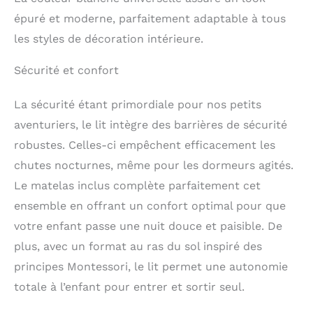
durable : grâce au cadre
épuré et moderne, parfaitement adaptable à tous
de lit en pin massif et
les styles de décoration intérieure.
au sommier à lattes, le
lit en bois peut
supporter jusqu'à 120
Sécurité et confort
kg ; adapté à une
utilisation de longue
La sécurité étant primordiale pour nos petits
durée et facile
aventuriers, le lit intègre des barrières de sécurité
d'entretien
Design
de maison scandinave
robustes. Celles-ci empêchent efficacement les
avec toit : vous
chutes nocturnes, même pour les dormeurs agités.
aménagez le lit de
Le matelas inclus complète parfaitement cet
maison comme un lit
de fille individuel avec
ensemble en offrant un confort optimal pour que
un ciel, une guirlande
votre enfant passe une nuit douce et paisible. De
lumineuse LED, un
plus, avec un format au ras du sol inspiré des
rideau ou une
décoration ; vous
principes Montessori, le lit permet une autonomie
décorez le lit de garçon
totale à l’enfant pour entrer et sortir seul.
comme une grotte ou
un lit de jeu