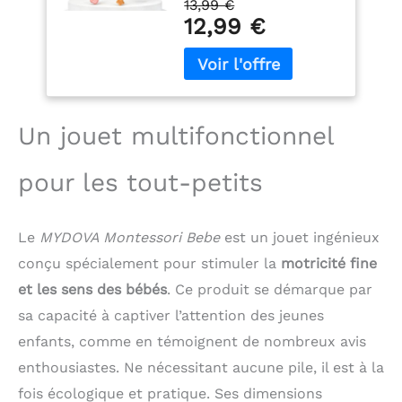
13,99 €
qualité alimentaire. Ses
Motricité D'Activité
12,99 €
fils doux et collants
en Cadeau
sont parfaits pour les
Développement
poussées dentaires des
Précoce pour
bébés et aident à
Enfant 1 et 2 Ans
apaiser les gencives et à
développer les
Un jouet multifonctionnel
capacités de
mastication. 【Forme
pour les tout-petits
de Cerf】 Ce jouet
présente un design de
cerf amusant avec des
Le
MYDOVA Montessori Bebe
est un jouet ingénieux
couleurs vives et une
tête rotative. Il aide à
conçu spécialement pour stimuler la
motricité fine
développer l’esthétique
et les sens des bébés
. Ce produit se démarque par
et la cognition pendant
sa capacité à captiver l’attention des jeunes
le jeu et constitue un
jouet éducatif très
enfants, comme en témoignent de nombreux avis
intéressant.
enthousiastes. Ne nécessitant aucune pile, il est à la
【Développement
Sensoriel】 Ce jouet
fois écologique et pratique. Ses dimensions