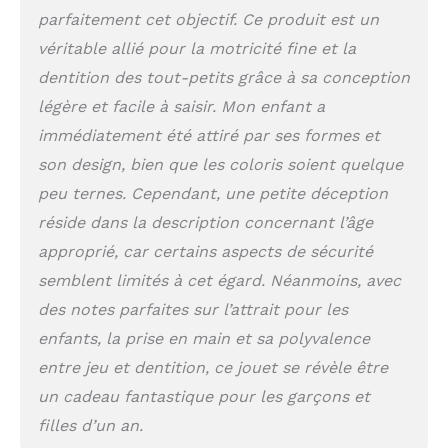
parfaitement cet objectif. Ce produit est un
coordination œil-main
et la motricité fine.
véritable allié pour la motricité fine et la
【Utilisation
dentition des tout-petits grâce à sa conception
Polyvalente】 Ces bébés
Montessori sont légers
légère et facile à saisir. Mon enfant a
et compacts, parfaits
immédiatement été attiré par ses formes et
pour une utilisation en
son design, bien que les coloris soient quelque
déplacement. Ils se
fixent facilement à un
peu ternes. Cependant, une petite déception
siège d'auto, une
réside dans la description concernant l’âge
poussette ou une
approprié, car certains aspects de sécurité
chaise haute pour un
divertissement
semblent limités à cet égard. Néanmoins, avec
constant. 【Compagnon
des notes parfaites sur l’attrait pour les
de Voyage Parfait】Ce
jouet à cordon est léger
enfants, la prise en main et sa polyvalence
et facile à transporter
entre jeu et dentition, ce jouet se révèle être
pour les distraire lors
un cadeau fantastique pour les garçons et
de longs voyages, de
déplacements
filles d’un an.
quotidiens ou dans la