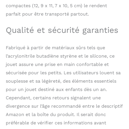
sensoriel encourage
compactes (12, 9 x 11, 7 x 10, 5 cm) le rendent
l'exploration et le
parfait pour être transporté partout.
développement cognitif.
Lorsque vous tirez,
votre bébé ressentira
Qualité et sécurité garanties
différentes vibrations et
sons. Ces mouvements
amusants favorisent
Fabriqué à partir de matériaux sûrs tels que
continuellement la
l’acrylonitrile butadiène styrène et le silicone, ce
coordination œil-main
et la motricité fine.
jouet assure une prise en main confortable et
【Utilisation
sécurisée pour les petits. Les utilisateurs louent sa
Polyvalente】 Ces bébés
souplesse et sa légèreté, des éléments essentiels
Montessori sont légers
et compacts, parfaits
pour un jouet destiné aux enfants dès un an.
pour une utilisation en
Cependant, certains retours signalent une
déplacement. Ils se
fixent facilement à un
divergence sur l’âge recommandé entre le descriptif
siège d'auto, une
Amazon et la boîte du produit. Il serait donc
poussette ou une
préférable de vérifier ces informations avant
chaise haute pour un