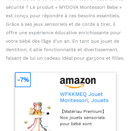
sécurité ? Le produit « MYDOVA Montessori Bebe »
est conçu pour répondre à ces besoins essentiels.
Grâce à ses jeux sensoriels et de corde à tirer, il
offre une expérience éducative enrichissante pour
votre bébé dès l’âge d’un an. En tant que jouet de
dentition, il allie fonctionnalité et divertissement,
faisant de lui un cadeau idéal pour garçons et filles.
-7%
WFKKMEQ Jouet
Montessori, Jouets
Sensoriels Jeux De
【Matériau Premium】
Corde À Tirer Bebe
Nos jouets sensoriels
Jouets de
pour bébé sont
Dentition en
fabriqués en silicone de
Silicon Jouet de