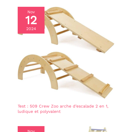
de 30 ans.
boîte sensorielle blanche
idéal : Choix parfait pour
est fabriquée en ABS
les anniversaires de bébé
Nov
sans BPA et répond à la
ou occasions spéciales,
12
norme européenne sur
alliant divertissement et
les jouets. Aucun risque
développement de
2024
d'étouffement, bords
compétences en un jouet
lisses sur chaque bord.
engageant
La bande élastique
colorée est très douce, ne
blessera pas la main du
bébé pendant le
processus de traction.
【Grand jouet éducatif】
Le cerveau du bébé
réfléchit à la façon de
sortir chaque jouet, puis
de le remettre en place.
Différentes couleurs vives
favorisent le
développement de la
Test : 509 Crew Zoo arche d’escalade 2 en 1,
vision de bébé, les formes
ludique et polyvalent
et les textures uniques
des blocs peuvent
exercer les sens du bébé.
Jouer avec les élastiques,
Nov