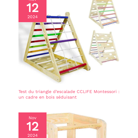
le secouer pour
12
l'entendre vibrer et
étudier les formes, exerce
2024
le concept spatial,
l'imagination, l'ouïe et la
coordination œil-main
des enfants.
Test du triangle d’escalade CCLIFE Montessori :
un cadre en bois séduisant
Nov
12
2024