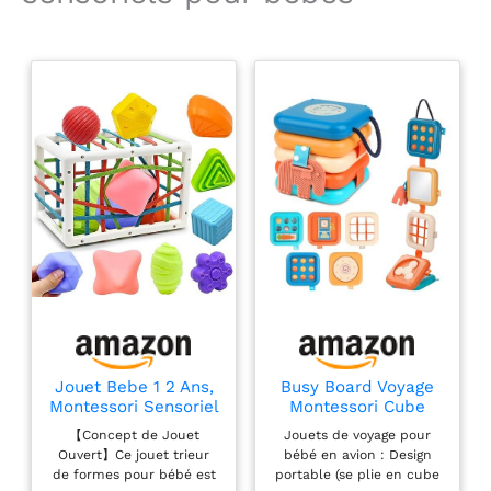
présente un design de
cerf amusant avec des
couleurs vives et une
tête rotative. Il aide à
développer l’esthétique
et la cognition pendant
le jeu et constitue un
jouet éducatif très
intéressant.
【Développement
Sensoriel】 Ce jouet
sensoriel encourage
l'exploration et le
développement cognitif.
Lorsque vous tirez,
votre bébé ressentira
Jouet Bebe 1 2 Ans,
Busy Board Voyage
différentes vibrations et
Montessori Sensoriel
Montessori Cube
sons. Ces mouvements
Jeux pour Bébé 12
Activité Bébé 18
amusants favorisent
【Concept de Jouet
Jouets de voyage pour
18 Mois, Trieur de
Mois+ Jeux
continuellement la
Ouvert】Ce jouet trieur
bébé en avion : Design
Formes avec Boules
Éducatifs
de formes pour bébé est
portable (se plie en cube
coordination œil-main
Texturées Balles