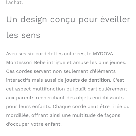
divertissement
l’achat.
constant. 【Compagnon
de Voyage Parfait】Ce
Un design conçu pour éveiller
jouet à cordon est léger
et facile à transporter
les sens
pour les distraire lors
de longs voyages, de
déplacements
quotidiens ou dans la
Avec ses six cordelettes colorées, le MYDOVA
poussette, offrant un
Montessori Bebe intrigue et amuse les plus jeunes.
plaisir continu et
Ces cordes servent non seulement d’éléments
apaisant en
déplacement.
interactifs mais aussi de
jouets de dentition
. C’est
cet aspect multifonction qui plaît particulièrement
aux parents recherchant des objets enrichissants
pour leurs enfants. Chaque corde peut être tirée ou
mordillée, offrant ainsi une multitude de façons
d’occuper votre enfant.