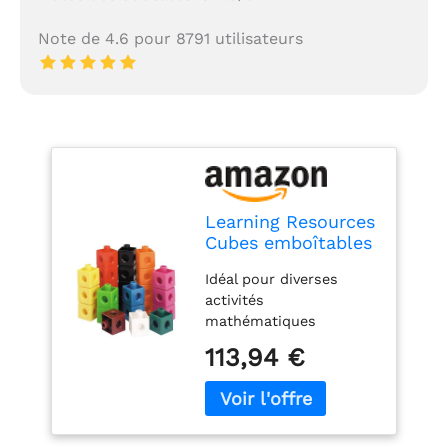
Note de 4.6 pour 8791 utilisateurs
Learning Resources
Cubes emboîtables
Idéal pour diverses
activités
mathématiques
S'emboîtent sur les six
113,94 €
faces Comprend 10
couleurs différentes
Mesurent 2 cm de côté
Comprend 1 000 cubes
en plastique