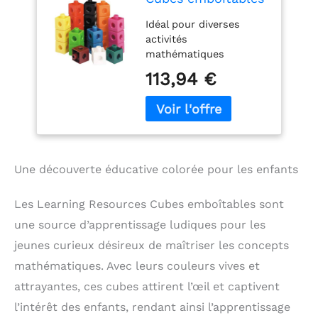
Idéal pour diverses
activités
mathématiques
S'emboîtent sur les six
113,94 €
faces Comprend 10
couleurs différentes
Mesurent 2 cm de côté
Comprend 1 000 cubes
en plastique
Une découverte éducative colorée pour les enfants
Les Learning Resources Cubes emboîtables sont
une source d’apprentissage ludiques pour les
jeunes curieux désireux de maîtriser les concepts
mathématiques. Avec leurs couleurs vives et
attrayantes, ces cubes attirent l’œil et captivent
l’intérêt des enfants, rendant ainsi l’apprentissage