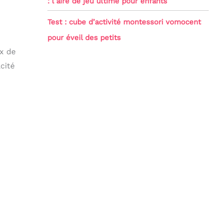
: l’aire de jeu ultime pour enfants
Test : cube d’activité montessori vomocent
pour éveil des petits
ux de
cité