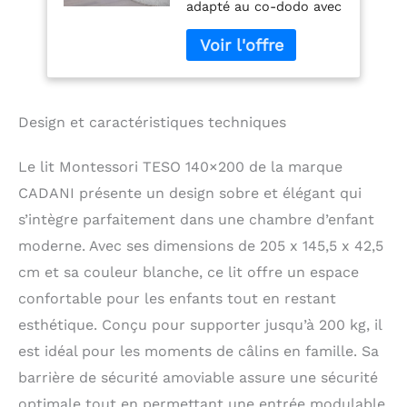
adapté au co-dodo avec
sommier
plusieurs membres de
Enroulable, lit-
la famille en toute
Familial Blanc
sérénité.
ENTRÉE
MODULABLE – trois
possibilités pour
Design et caractéristiques techniques
s’adapter aux grandes
chambres enfant ou
familiales.
CHARGE
Le lit Montessori TESO 140×200 de la marque
200 KG – stabilité
CADANI présente un design sobre et élégant qui
maximale pour dormir
avec un parent, un
s’intègre parfaitement dans une chambre d’enfant
enfant et même un
moderne. Avec ses dimensions de 205 x 145,5 x 42,5
frère ou une sœur.
cm et sa couleur blanche, ce lit offre un espace
STYLE MONTESSORI –
encourager liberté,
confortable pour les enfants tout en restant
autonomie et
esthétique. Conçu pour supporter jusqu’à 200 kg, il
mouvement naturel
est idéal pour les moments de câlins en famille. Sa
dans un environnement
sûr.
SOMMIER
barrière de sécurité amoviable assure une sécurité
ENROULABLE –
optimale tout en permettant une entrée modulable,