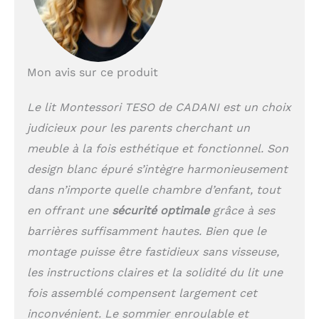
mouvement naturel
dans un environnement
sûr.
SOMMIER
ENROULABLE –
Mon avis sur ce produit
ventilation et soutien
optimaux pour matelas
140x200.
Le lit Montessori TESO de CADANI est un choix
judicieux pour les parents cherchant un
meuble à la fois esthétique et fonctionnel. Son
design blanc épuré s’intègre harmonieusement
dans n’importe quelle chambre d’enfant, tout
en offrant une
sécurité optimale
grâce à ses
barrières suffisamment hautes. Bien que le
montage puisse être fastidieux sans visseuse,
les instructions claires et la solidité du lit une
fois assemblé compensent largement cet
inconvénient. Le sommier enroulable et