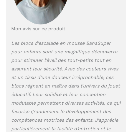
douce, le tissu
respectueux de la peau
et les couleurs
apaisantes garantissent
Mon avis sur ce produit
une convivialité
sensorielle et la
sécurité des enfants.
Les blocs d’escalade en mousse BanaSuper
Fond Antidérapant
pour enfants sont une magnifique découverte
et Zip Caché : Le fond
pour stimuler l’éveil des tout-petits tout en
est conçu pour éviter
de glisser sur les sols
assurant leur sécurité. Avec des couleurs vives
carrelés, assurant la
et un tissu d’une douceur irréprochable, ces
sécurité des enfants.
Dispose d'une tête de
blocs règnent en maître dans l’univers du jouet
fermeture à glissière
éducatif. Leur solidité et leur conception
cachée pour éviter
modulable permettent diverses activités, ce qui
l'ingestion accidentelle
de petits éléments.
favorise grandement le développement des
Facile à Nettoyer et
compétences motrices des enfants. J’apprécie
Durable : Fabriqué dans
particulièrement la facilité d’entretien et le
un tissu doux, durable