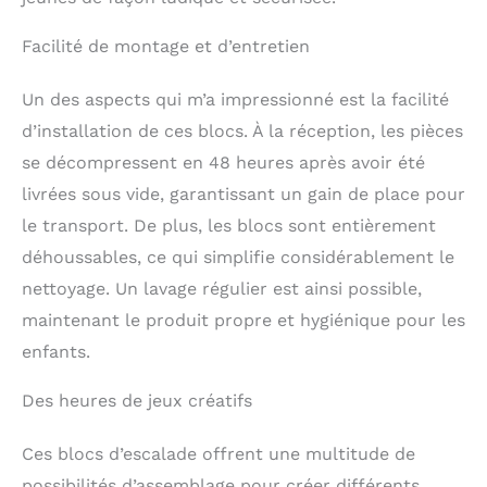
apaisantes garantissent
une convivialité
Facilité de montage et d’entretien
sensorielle et la
sécurité des enfants.
Un des aspects qui m’a impressionné est la facilité
Fond Antidérapant
d’installation de ces blocs. À la réception, les pièces
et Zip Caché : Le fond
est conçu pour éviter
se décompressent en 48 heures après avoir été
de glisser sur les sols
livrées sous vide, garantissant un gain de place pour
carrelés, assurant la
sécurité des enfants.
le transport. De plus, les blocs sont entièrement
Dispose d'une tête de
déhoussables, ce qui simplifie considérablement le
fermeture à glissière
nettoyage. Un lavage régulier est ainsi possible,
cachée pour éviter
l'ingestion accidentelle
maintenant le produit propre et hygiénique pour les
de petits éléments.
enfants.
Facile à Nettoyer et
Durable : Fabriqué dans
Des heures de jeux créatifs
un tissu doux, durable
facile à nettoyer. Équipé
de fermetures à
Ces blocs d’escalade offrent une multitude de
glissière pour un
possibilités d’assemblage pour créer différents