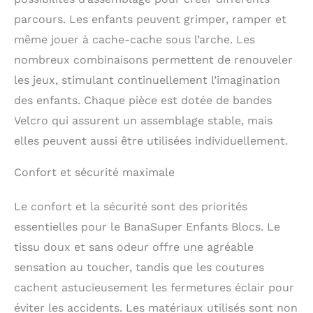
démontage et un lavage
parcours. Les enfants peuvent grimper, ramper et
pratiques.
Stockage
Pratique : L'ensemble
même jouer à cache-cache sous l’arche. Les
compressé sous vide
nombreux combinaisons permettent de renouveler
pour un transport
les jeux, stimulant continuellement l’imagination
respectueux de
l'environnement ne
des enfants. Chaque pièce est dotée de bandes
nécessite aucun
Velcro qui assurent un assemblage stable, mais
assemblage. Peut
retrouver sa forme
elles peuvent aussi être utilisées individuellement.
d'origine en 48 heures.
Peut être stocké
Confort et sécurité maximale
commodément dans un
coin.
Le confort et la sécurité sont des priorités
essentielles pour le BanaSuper Enfants Blocs. Le
tissu doux et sans odeur offre une agréable
sensation au toucher, tandis que les coutures
cachent astucieusement les fermetures éclair pour
éviter les accidents. Les matériaux utilisés sont non