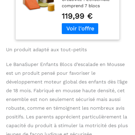
Intérieure pour
comprend 7 blocs
Enfants | Parcours
d'escalade en mousse
Motricité |
119,99 €
pour diverses activités
Structure
de jeu telles que
d'escalade
l'escalade, le
Antidérapante |
rampement, le
Design Lavable &
glissement et la
Sécurité Renforcée
Un produit adapté aux tout-petits
construction, favorisant
(Multicolore)
la coordination
physique, les
Le BanaSuper Enfants Blocs d’escalade en Mousse
compétences motrices
est un produit pensé pour favoriser le
et le jeu imaginatif pour
développement moteur global des enfants dès l’âge
les enfants.
Matériaux Doux et Sûrs
de 18 mois. Fabriqué en mousse haute densité, cet
: Le rembourrage en
ensemble est non seulement sécurisé mais aussi
mousse haute densité
offre un excellent
robuste, comme en témoignent les nombreux avis
soutien. La mousse
positifs. Les parents apprécient particulièrement la
douce, le tissu
capacité du produit à stimuler la motricité des plus
respectueux de la peau
et les couleurs
jeunes de façon ludique et sécurisée.