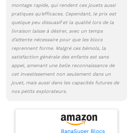
facile à nettoyer. Équipé
montage rapide, qui rendent ces jouets aussi
de fermetures à
pratiques qu’efficaces. Cependant, le prix est
glissière pour un
démontage et un lavage
quelque peu dissuasif et la qualité lors de la
pratiques.
Stockage
livraison laisse à désirer, avec un temps
Pratique : L'ensemble
d’attente nécessaire pour que les blocs
compressé sous vide
pour un transport
reprennent forme. Malgré ces bémols, la
respectueux de
satisfaction générale des enfants est sans
l'environnement ne
appel, amenant une belle reconnaissance de
nécessite aucun
assemblage. Peut
cet investissement non seulement dans un
retrouver sa forme
jouet, mais aussi dans les capacités futures de
d'origine en 48 heures.
Peut être stocké
nos petits explorateurs.
commodément dans un
coin.
BanaSuper Blocs