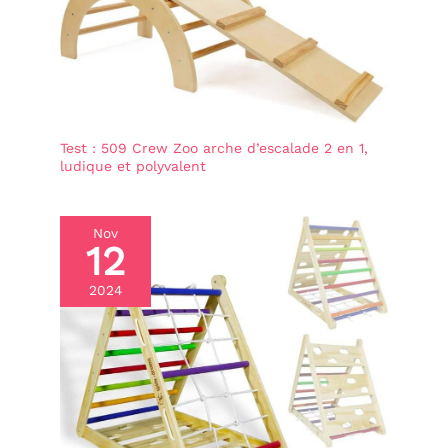
jeunes enfants peuvent
même temps, ces blocs
partir à la découverte,
de construction en
ramper et glisser
mousse favorisent la
coordination œil-main
ainsi que les
compétences de
développement et
sociales importantes en
Test : 509 Crew Zoo arche d’escalade 2 en 1,
jouant Cadeau
ludique et polyvalent
d'anniversaire parfait : le
jouet d'escalade doux de
9 pièces pour enfants est
conçu pour la maison, les
Nov
salles de jeux, les jardins
12
d'enfants et les écoles
maternelles et assure un
2024
temps de jeu sûr et
amusant. Ces blocs de
construction en mousse
sont un cadeau
d'anniversaire idéal pour
les bébés, les petits
enfants et les enfants
d'âge préscolaire