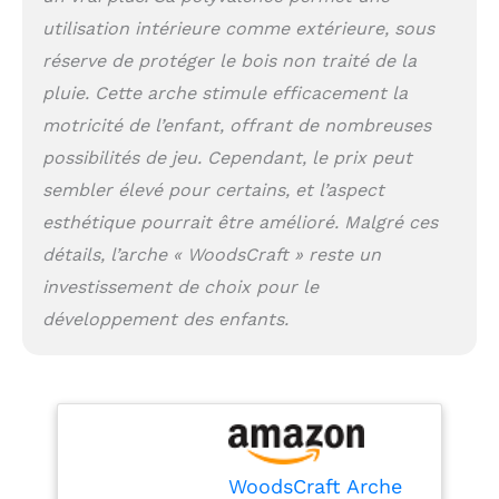
partir de bois de pin de
utilisation intérieure comme extérieure, sous
haute qualité pour
réserve de protéger le bois non traité de la
assurer des surfaces
parfaitement lisses et
pluie. Cette arche stimule efficacement la
garantir un jeu sûr pour
motricité de l’enfant, offrant de nombreuses
votre enfant.
possibilités de jeu. Cependant, le prix peut
Contrairement aux
produits fabriqués à
sembler élevé pour certains, et l’aspect
partir de panneaux de
esthétique pourrait être amélioré. Malgré ces
particules MDF, nos
produits en bois se
détails, l’arche « WoodsCraft » reste un
distinguent par leur
investissement de choix pour le
grande qualité et leur
développement des enfants.
longévité. 𝐅𝐚𝐛𝐫𝐢𝐪𝐮é 𝐚𝐯𝐞𝐜
𝐚𝐦𝐨𝐮𝐫 𝐞𝐭 𝐝𝐞𝐥𝐢𝐜𝐚𝐭𝐞𝐬𝐬𝐞:
Chaque produit
WoodsCraft est
soigneusement fabriqué
dans notre atelier
familial en Pologne, où
WoodsCraft Arche
des artisans