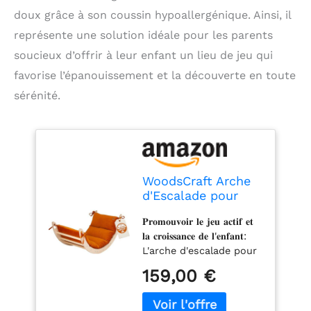
doux grâce à son coussin hypoallergénique. Ainsi, il
représente une solution idéale pour les parents
soucieux d’offrir à leur enfant un lieu de jeu qui
favorise l’épanouissement et la découverte en toute
sérénité.
WoodsCraft Arche
d'Escalade pour
Bebe et Enfant
𝐏𝐫𝐨𝐦𝐨𝐮𝐯𝐨𝐢𝐫 𝐥𝐞 𝐣𝐞𝐮 𝐚𝐜𝐭𝐢𝐟 𝐞𝐭
avec Coussin
𝐥𝐚 𝐜𝐫𝐨𝐢𝐬𝐬𝐚𝐧𝐜𝐞 𝐝𝐞 𝐥'𝐞𝐧𝐟𝐚𝐧𝐭:
Hypoallergénique |
L'arche d'escalade pour
Arche Montessori
enfants pour l'escalade
Bebe - Arche
159,00 €
en intérieur améliore de
Escalade | Jeux
manière ludique les
Montessori:
compétences motrices