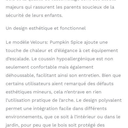
de matériaux : velours,
majeurs qui rassurent les parents soucieux de la
mousseline, coton
sécurité de leurs enfants.
premium ou standard.
Disponible avec une
fermeture éclair
Un design esthétique et fonctionnel
pratique pour un lavage
facile. 𝐋𝐚 𝐬é𝐜𝐮𝐫𝐢𝐭é 𝐞𝐬𝐭 𝐥𝐚
Le modèle Velours: Pumpkin Spice ajoute une
𝐩𝐫𝐢𝐨𝐫𝐢𝐭é 𝐚𝐛𝐬𝐨𝐥𝐮𝐞: Chez
touche de chaleur et d’élégance à cet équipement
WoodsCraft, la sécurité
de votre enfant est
d’escalade. Le coussin hypoallergénique est non
notre priorité. Nos jeux
seulement confortable mais également
d'intérieur pour enfants
déhoussable, facilitant ainsi son entretien. Bien que
sont soigneusement
fabriqués à la main à
certains utilisateurs aient remarqué des défauts
partir de bois de pin de
esthétiques mineurs, cela n’entrave en rien
haute qualité pour
assurer des surfaces
l’utilisation pratique de l’arche. Le design polyvalent
parfaitement lisses et
permet une intégration facile dans différents
garantir un jeu sûr pour
environnements, que ce soit à l’intérieur ou dans le
votre enfant.
Contrairement aux
jardin, pour peu que le bois soit protégé des