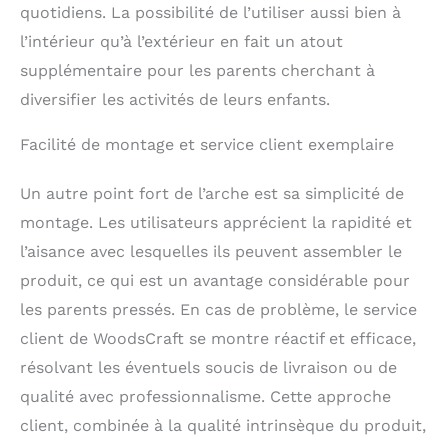
quotidiens. La possibilité de l’utiliser aussi bien à
pièce est fabriquée à la
main avec le souci du
l’intérieur qu’à l’extérieur en fait un atout
détail, imprégnée
supplémentaire pour les parents cherchant à
d'amour, d'expérience et
diversifier les activités de leurs enfants.
de dévouement. 𝐂𝐨𝐧𝐭𝐞𝐧𝐮
𝐝𝐮 𝐬𝐞𝐭: 1x arche
Facilité de montage et service client exemplaire
d'escalade (couleur:
naturel) et 1x coussin
(Velours: Pumpkin
Un autre point fort de l’arche est sa simplicité de
Spice). Le set comprend
montage. Les utilisateurs apprécient la rapidité et
une notice et toutes les
pièces de montage
l’aisance avec lesquelles ils peuvent assembler le
nécessaires.
produit, ce qui est un avantage considérable pour
les parents pressés. En cas de problème, le service
client de WoodsCraft se montre réactif et efficace,
résolvant les éventuels soucis de livraison ou de
qualité avec professionnalisme. Cette approche
client, combinée à la qualité intrinsèque du produit,