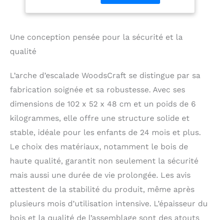
Escalade Enfant
et la coordination de
Interieur
l'enfant et stimule la
créativité. Escalader,
Une conception pensée pour la sécurité et la
construire des grottes,
équilibrer, se balancer
qualité
et se détendre : tout
cela dans un seul
L’arche d’escalade WoodsCraft se distingue par sa
appareil! 𝐂𝐨𝐮𝐬𝐬𝐢𝐧𝐬 𝐝𝐞
fabrication soignée et sa robustesse. Avec ses
𝐜𝐨𝐧𝐟𝐨𝐫𝐭 𝐩𝐫𝐞𝐦𝐢𝐮𝐦:
Fabriqués à la main
dimensions de 102 x 52 x 48 cm et un poids de 6
pour une stabilité et
kilogrammes, elle offre une structure solide et
une détente ultimes. La
stable, idéale pour les enfants de 24 mois et plus.
construction unique à 5
chambres avec une
Le choix des matériaux, notamment le bois de
sensation de plumes,
haute qualité, garantit non seulement la sécurité
des billes de polyester
hypoallergéniques
mais aussi une durée de vie prolongée. Les avis
Amball, conserve sa
attestent de la stabilité du produit, même après
forme et offre une
plusieurs mois d’utilisation intensive. L’épaisseur du
surface douce.
Disponible en 4 types
bois et la qualité de l’assemblage sont des atouts