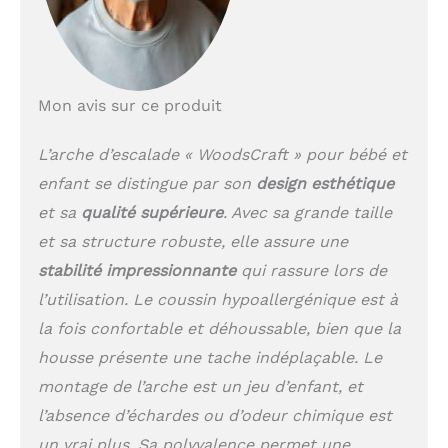
chambres avec une
sensation de plumes,
des billes de polyester
hypoallergéniques
Amball, conserve sa
Mon avis sur ce produit
forme et offre une
surface douce.
Disponible en 4 types
L’arche d’escalade « WoodsCraft » pour bébé et
de matériaux : velours,
enfant se distingue par son
design esthétique
mousseline, coton
et sa
qualité supérieure
. Avec sa grande taille
premium ou standard.
Disponible avec une
et sa structure robuste, elle assure une
fermeture éclair
stabilité impressionnante
qui rassure lors de
pratique pour un lavage
facile. 𝐋𝐚 𝐬é𝐜𝐮𝐫𝐢𝐭é 𝐞𝐬𝐭 𝐥𝐚
l’utilisation. Le coussin hypoallergénique est à
𝐩𝐫𝐢𝐨𝐫𝐢𝐭é 𝐚𝐛𝐬𝐨𝐥𝐮𝐞: Chez
la fois confortable et déhoussable, bien que la
WoodsCraft, la sécurité
housse présente une tache indéplaçable. Le
de votre enfant est
notre priorité. Nos jeux
montage de l’arche est un jeu d’enfant, et
d'intérieur pour enfants
l’absence d’échardes ou d’odeur chimique est
sont soigneusement
un vrai plus. Sa polyvalence permet une
fabriqués à la main à