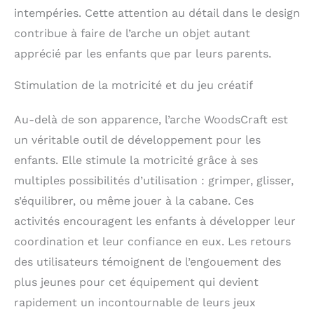
produits fabriqués à
intempéries. Cette attention au détail dans le design
partir de panneaux de
particules MDF, nos
contribue à faire de l’arche un objet autant
produits en bois se
apprécié par les enfants que par leurs parents.
distinguent par leur
grande qualité et leur
Stimulation de la motricité et du jeu créatif
longévité. 𝐅𝐚𝐛𝐫𝐢𝐪𝐮é 𝐚𝐯𝐞𝐜
𝐚𝐦𝐨𝐮𝐫 𝐞𝐭 𝐝𝐞𝐥𝐢𝐜𝐚𝐭𝐞𝐬𝐬𝐞:
Au-delà de son apparence, l’arche WoodsCraft est
Chaque produit
WoodsCraft est
un véritable outil de développement pour les
soigneusement fabriqué
enfants. Elle stimule la motricité grâce à ses
dans notre atelier
familial en Pologne, où
multiples possibilités d’utilisation : grimper, glisser,
des artisans
s’équilibrer, ou même jouer à la cabane. Ces
expérimentés utilisent
activités encouragent les enfants à développer leur
des fraiseuses CNC de
précision et des
coordination et leur confiance en eux. Les retours
techniques artisanales
des utilisateurs témoignent de l’engouement des
pour créer un produit
plus jeunes pour cet équipement qui devient
d'une qualité et d'une
durabilité
rapidement un incontournable de leurs jeux
exceptionnelles. Chaque