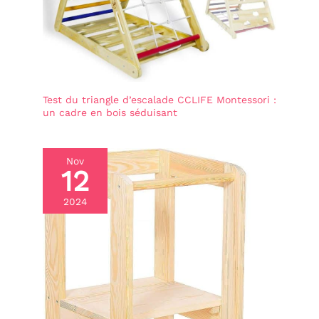
de vous proposer un
produit sûr et dont nous
sommes convaincus à la
fois de son efficacité et
de son utilité. Si notre
arche Montessori ne vous
satisfait pas pleinement,
Test du triangle d’escalade CCLIFE Montessori :
vous avez la possibilité de
un cadre en bois séduisant
nous retourner le produit
dans les 30 jours après sa
réception. De plus, notre
service client, disponible
Nov
en français, anglais,
12
allemand, italien et
espagnol est joignable du
2024
lundi au vendredi de 9h à
17h. N’hésitez pas à nous
contacter si vous
rencontrez le moindre
problème.