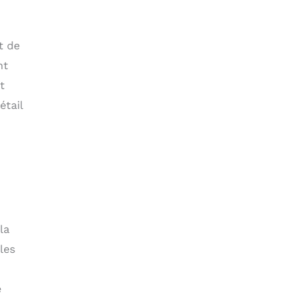
t de
nt
t
étail
la
les
e