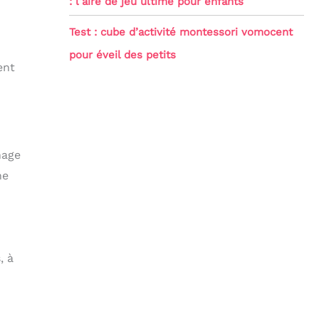
: l’aire de jeu ultime pour enfants
Test : cube d’activité montessori vomocent
pour éveil des petits
ent
nage
ne
, à