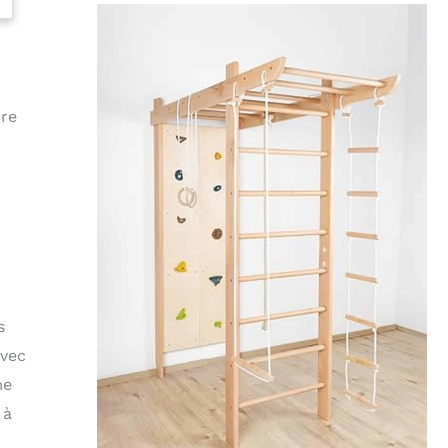
ure
s
avec
me
 à