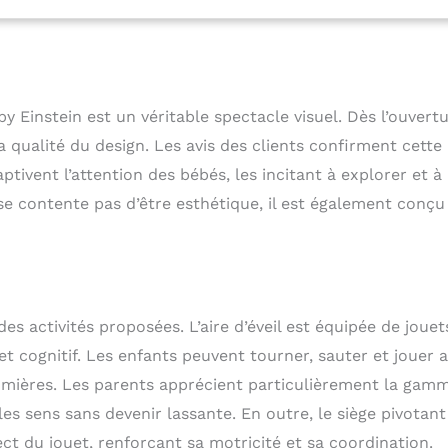
égré facile à nettoyer et coussin de siège lavable en machine
mballage complètement fermé
 Einstein est un véritable spectacle visuel. Dès l’ouvert
 la qualité du design. Les avis des clients confirment cette
ptivent l’attention des bébés, les incitant à explorer et à
se contente pas d’être esthétique, il est également conçu
des activités proposées. L’aire d’éveil est équipée de jouet
 cognitif. Les enfants peuvent tourner, sauter et jouer 
umières. Les parents apprécient particulièrement la gam
 les sens sans devenir lassante. En outre, le siège pivotant
t du jouet, renforçant sa motricité et sa coordination.