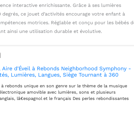
ence interactive enrichissante. Grâce à ses lumières
0 degrés, ce jouet d’activités encourage votre enfant à
compétences motrices. Réglable et conçu pour les bébés d
nt ainsi une utilisation durable et évolutive.
, Aire d'Éveil à Rebonds Neighborhood Symphony -
ités, Lumières, Langues, Siège Tournant à 360
oppement de la Motricité, Réglable, 6 mois+
l à rebonds unique en son genre sur le thème de la musique
 électronique amovible avec lumières, sons et plusieurs
anglais, lâ€espagnol et le français Des perles rebondissantes
uleurs, un piano avec des sons rigolos, un miroir en forme de
tournant à 360° pour que bébé ait accès à tous les jouets
€éveil, comporte également des rembourrages
et un dossier plus haut pour plus de confort et de maintien
és de réglage en hauteur pour suivre l'évolution de bébé Bac