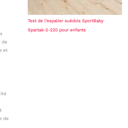
Test de l’espalier suédois SportBaby
Spartak-2-220 pour enfants
es
s de
e et
ité
t
e de