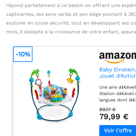
répond parfaitement à ce besoin en offrant une expéri
captivantes, ses sons variés et son siège pivotant à 36
explorer en toute sécurité, tout en développant ses 
mois, il s’adapte à la croissance de votre enfant, assura
-10%
Baby Einstein
Jouet d’Activ
Degrés, Dével
Une aire dâ€évei
Station dâ€éveil
langues dont lâ€
et pleines de co
89,17 €
tambourin Siège 
79,99 €
des stations dâ
supplémentaires 
Quatre possibilit