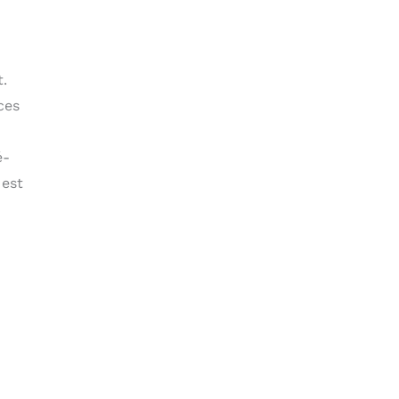
t.
ces
é-
 est