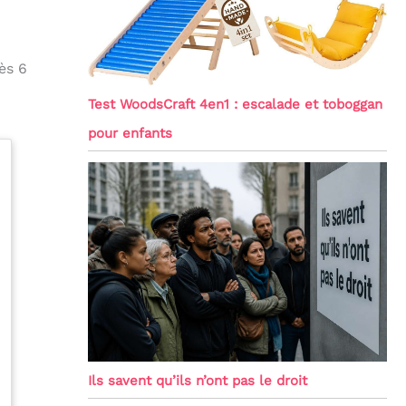
ès 6
Test WoodsCraft 4en1 : escalade et toboggan
pour enfants
Ils savent qu’ils n’ont pas le droit