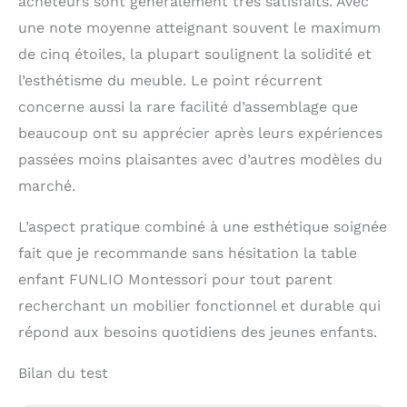
acheteurs sont généralement très satisfaits. Avec
pour économiser de
l'espace de rangement.
une note moyenne atteignant souvent le maximum
【Engagement de
de cinq étoiles, la plupart soulignent la solidité et
FUNLIO】FUNLIO
l’esthétisme du meuble. Le point récurrent
s’engage à fournir à ses
clients des produits et
concerne aussi la rare facilité d’assemblage que
services exceptionnels.
beaucoup ont su apprécier après leurs expériences
En cas de pièces
manquantes ou
passées moins plaisantes avec d’autres modèles du
endommagées lors du
marché.
transport, veuillez nous
contacter sans délai.
L’aspect pratique combiné à une esthétique soignée
Nous vous aiderons à
résoudre le problème.
fait que je recommande sans hésitation la table
enfant FUNLIO Montessori pour tout parent
recherchant un mobilier fonctionnel et durable qui
répond aux besoins quotidiens des jeunes enfants.
Bilan du test