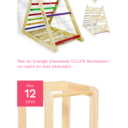
【Engagement de
FUNLIO】FUNLIO s’engage
à fournir à ses clients des
produits et services
exceptionnels. En cas de
pièces manquantes ou
endommagées lors du
transport, veuillez nous
contacter sans délai.
Nous vous aiderons à
résoudre le problème.
Test du triangle d’escalade CCLIFE Montessori :
un cadre en bois séduisant
Nov
12
2024