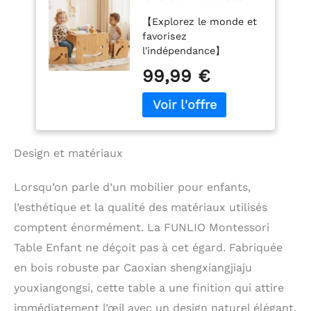
Ajustables en
【Explorez le monde et
Hauteur pour
favorisez
Enfants de 1 à 3
l'indépendance】
Ans, Table en Bois
l'ensemble table et
Massif et 2 Chaises,
99,99 €
chaises Montessori est
pour Lire, Manger,
fabriqué en bois de pin
Jouer, Certifié CPC
naturel de haute qualité.
(Ensemble de 3
Il est super sain pour
pièces)
les jeunes apprenants
Design et matériaux
d'explorer et de créer
en toute confiance.
L'ensemble comprend 1
Lorsqu’on parle d’un mobilier pour enfants,
table et 2 chaises. Les
l’esthétique et la qualité des matériaux utilisés
petits enfants peuvent
apprendre, lire, manger
comptent énormément. La FUNLIO Montessori
indépendamment ou
Table Enfant ne déçoit pas à cet égard. Fabriquée
jouer ensemble. Cet
en bois robuste par Caoxian shengxiangjiaju
ensemble enchanteur
sera le cadre parfait
youxiangongsi, cette table a une finition qui attire
pour que les petits
immédiatement l’œil avec un design naturel élégant.