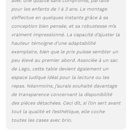
avec une qualité sans compromis, parfaite
2 niveaux. Pour la table,
la hauteur la plus haute
pour les enfants de 1 à 3 ans. Le montage
est de 40,6 cm, et la
s’effectue en quelques instants grâce à sa
hauteur inférieure est
de 35,6 cm. Pour la
conception bien pensée, et sa robustesse m’a
chaise, la hauteur la
vraiment impressionné. La capacité d’ajuster la
plus haute est de 19,8
hauteur témoigne d’une adaptabilité
cm, et la hauteur
inférieure est de 16 cm.
exemplaire, bien que le prix puisse sembler un
Au fur et à mesure que
peu élevé au premier abord. Associée à un sac
votre bébé grandit, il
de Lego, cette table devient également un
trouvera toujours une
utilisation appropriée
espace ludique idéal pour la lecture ou les
avec cet ensemble.
repas. Néanmoins, j’aurais souhaité davantage
【Bois de pin de haute
qualité et superbe
de transparence concernant la disponibilité
savoir-faire】fabriqué
des pièces détachées. Ceci dit, si l’on sert avant
en bois de pin de haute
tout la qualité et l’esthétique, elle coche
qualité, cet ensemble
de chaises de table
toutes les cases avec brio.
pour tout-petits est
sain pour les enfants au