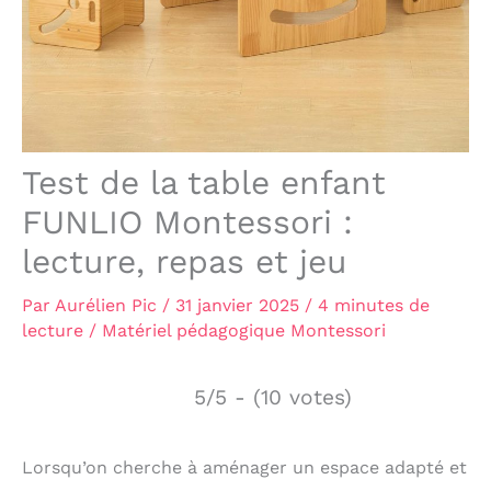
Test de la table enfant
FUNLIO Montessori :
lecture, repas et jeu
Par
Aurélien Pic
/
31 janvier 2025
/
4 minutes de
lecture
/
Matériel pédagogique Montessori
5/5 - (10 votes)
Lorsqu’on cherche à aménager un espace adapté et