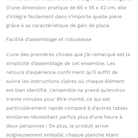
esprits s'épanouissent
D’une dimension pratique de 65 x 55 x 42 cm, elle
et découvrent la joie de
l'apprentissage
s’intègre facilement dans n’importe quelle pièce
indépendant. 【2
grâce à sa caractéristique de gain de place.
niveaux de hauteur
réglables, grandissez
Facilité d’assemblage et robustesse
avec votre enfant】
L'ensemble est adapté
pour les tout-petits
L’une des premières choses que j’ai remarqué est la
âgés de 1 à 3 ans avec
simplicité d’assemblage de cet ensemble. Les
la table et les chaises
retours d’expérience confirment qu’il suffit de
réglables en hauteur sur
2 niveaux. Pour la table,
suivre les instructions claires où chaque élément
la hauteur la plus haute
est bien identifié. L’ensemble ne prend qu’environ
est de 40,6 cm, et la
hauteur inférieure est
trente minutes pour être monté, ce qui est
de 35,6 cm. Pour la
particulièrement rapide comparé à d’autres tables
chaise, la hauteur la
similaires nécessitant parfois plus d’une heure à
plus haute est de 19,8
cm, et la hauteur
deux personnes ! De plus, le produit arrive
inférieure est de 16 cm.
soigneusement emballé, chaque planche étant
Au fur et à mesure que