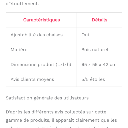
sentir soulagés de
d’étouffement.
laisser apparaître les
petits talents.
Caractéristiques
Détails
【économise de
l'espace de rangement】
la table et la chaise
Ajustabilité des chaises
Oui
disposent d'un design
creux sur les côtés avec
Matière
Bois naturel
un motif smiley
sympathique et mignon.
Et les chaises peuvent
Dimensions produit (Lxlxh)
65 x 55 x 42 cm
également être utilisées
comme tabourets. Ce
Avis clients moyens
5/5 étoiles
sera une merveilleuse
façon de libérer la
liberté de votre bébé
Satisfaction générale des utilisateurs
d'explorer le monde.
Lorsqu'elles ne sont
pas utilisées, la table et
D’après les différents avis collectés sur cette
les chaises peuvent être
gamme de produits, il apparaît clairement que les
imbriquées ensemble