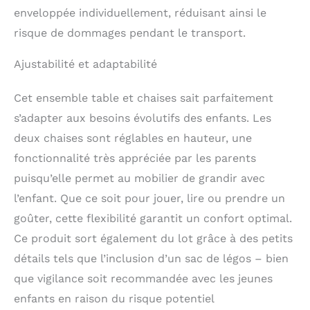
enveloppée individuellement, réduisant ainsi le
votre bébé grandit, il
trouvera toujours une
risque de dommages pendant le transport.
utilisation appropriée
avec cet ensemble.
Ajustabilité et adaptabilité
【Bois de pin de haute
qualité et superbe
Cet ensemble table et chaises sait parfaitement
savoir-faire】fabriqué
en bois de pin de haute
s’adapter aux besoins évolutifs des enfants. Les
qualité, cet ensemble
deux chaises sont réglables en hauteur, une
de chaises de table
fonctionnalité très appréciée par les parents
pour tout-petits est
sain pour les enfants au
puisqu’elle permet au mobilier de grandir avec
toucher. Le revêtement
l’enfant. Que ce soit pour jouer, lire ou prendre un
à base d'eau, avec un
grand savoir-faire, rend
goûter, cette flexibilité garantit un confort optimal.
la surface lisse au
Ce produit sort également du lot grâce à des petits
toucher, sans aucune
détails tels que l’inclusion d’un sac de légos – bien
bavure. Il est également
facile à nettoyer. Les
que vigilance soit recommandée avec les jeunes
parents ou les
enfants en raison du risque potentiel
enseignants peuvent se