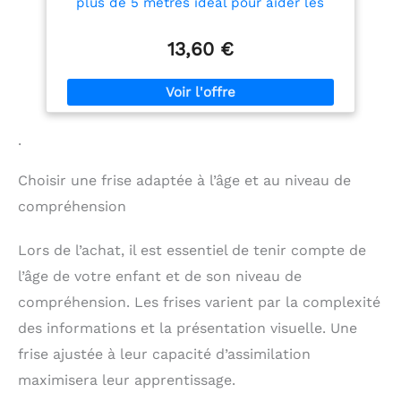
plus de 5 mètres idéal pour aider les
enfants à visualiser le temps - Un
calendrier sous forme de ligne pour ...
13,60 €
rendez-vous, événements importants,
fêtes
.
Choisir une frise adaptée à l’âge et au niveau de
compréhension
Lors de l’achat, il est essentiel de tenir compte de
l’âge de votre enfant et de son niveau de
compréhension. Les frises varient par la complexité
des informations et la présentation visuelle. Une
frise ajustée à leur capacité d’assimilation
maximisera leur apprentissage.