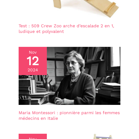
Test : 509 Crew Zoo arche d’escalade 2 en 1,
ludique et polyvalent
Nov
12
2024
Maria Montessori : pionnière parmi les femmes
médecins en Italie