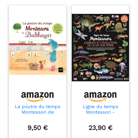
La poutre du temps
Ligne du temps
Montessori de
Montessori -
Balthazar
L'arrivée et
l'évolution de la vie
9,50 €
23,90 €
sur Terre - 2 grandes
frises Montessori de