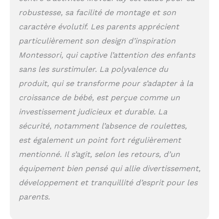
la musique, les ABC
robustesse, sa facilité de montage et son
et les couleurs. Les
piles (3 x AAA) sont
caractère évolutif. Les parents apprécient
incluses, de sorte
particulièrement son design d’inspiration
que le plaisir peut
Montessori, qui captive l’attention des enfants
commencer
immédiatement
sans les surstimuler. La polyvalence du
Facile à nettoyer et à
produit, qui se transforme pour s’adapter à la
assembler : le siège
croissance de bébé, est perçue comme un
en tissu et le tapis
de ventre sont
investissement judicieux et durable. La
lavables en machine,
sécurité, notamment l’absence de roulettes,
et les jouets en
plastique peuvent
est également un point fort régulièrement
être facilement
mentionné. Il s’agit, selon les retours, d’un
nettoyés. Le
équipement bien pensé qui allie divertissement,
montage est un jeu
d'enfant, ne prend
développement et tranquillité d’esprit pour les
que 5 minutes avec
parents.
tous les outils
fournis Design chic