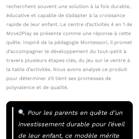
recherchent souvent une solution à la fois durable,
éducative et capable de s’adapter à la croissance
rapide de leur enfant. Le centre d’activités 4 en 1 de
Move2Play se présente comme une réponse à cette
quête. Inspiré de la pédagogie Montessori, il promet
d’accompagner le développement du tout-petit à
travers plusieurs étapes clés, du jeu sur le ventre à
la table d’activités. Nous avons analysé ce produit
pour déterminer s’il tient ses promesses de
polyvalence et de qualité.
Pour les parents en quête d’un
investissement durable pour l’éveil
de leur enfant, ce modèle mérite