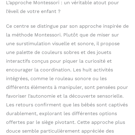
L’approche Montessori : un véritable atout pour
le plaisir peut
commencer
l’éveil de votre enfant ?
immédiatement Facile
à nettoyer et à
Ce centre se distingue par son approche inspirée de
assembler : le siège
la méthode Montessori. Plutôt que de miser sur
en tissu et le tapis de
ventre sont lavables
une surstimulation visuelle et sonore, il propose
en machine, et les
une palette de couleurs sobres et des jouets
jouets en plastique
interactifs conçus pour piquer la curiosité et
peuvent être
facilement nettoyés.
encourager la coordination. Les huit activités
Le montage est un jeu
intégrées, comme le rouleau sonore ou les
d'enfant, ne prend que
5 minutes avec tous
différents éléments à manipuler, sont pensées pour
les outils fournis
favoriser l’autonomie et la découverte sensorielle.
Design chic et
Les retours confirment que les bébés sont captivés
moderne : avec des
pieds en bois
durablement, explorant les différentes options
provenant de sources
offertes par le siège pivotant. Cette approche plus
durables et des jouets
douce semble particulièrement appréciée des
en bois et en