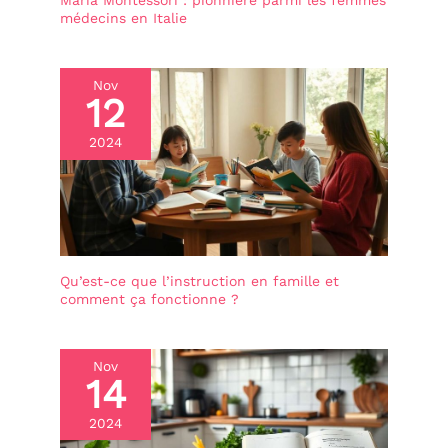
Maria Montessori : pionnière parmi les femmes
arrêt automatique du
médecins en Italie
jouet. Fonctionne avec 3
piles LR6-AA fournies.
VTECH BABY, c’est la
gamme de jouets premier
Nov
12
âge VTech qui
accompagne en toute
sécurité les bébés de la
2024
naissance à 3 ans dans
leur développement et
leurs premiers
apprentissages.
Qu’est-ce que l’instruction en famille et
comment ça fonctionne ?
Nov
14
2024