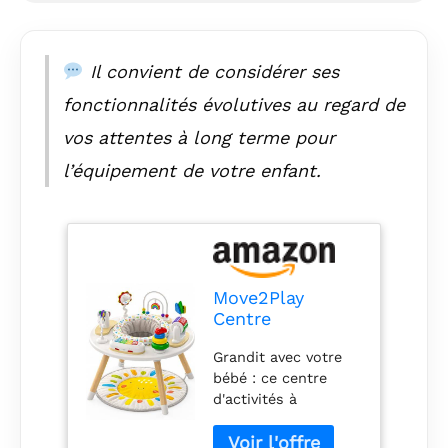
et moderne : avec
des pieds en bois
provenant de
sources durables et
Il convient de considérer ses
des jouets en bois
fonctionnalités évolutives au regard de
et en plastique
soigneusement
vos attentes à long terme pour
conçus, ce centre
l’équipement de votre enfant.
d'activités se fondra
parfaitement dans la
décoration de votre
maison.
Move2Play
Centre
d'activités 4 en 1
Grandit avec votre
pour bébé |
bébé : ce centre
Design inspiré
d'activités à
de Montessori |
plusieurs niveaux
8 jouets
comprend 4 façons
interactifs |