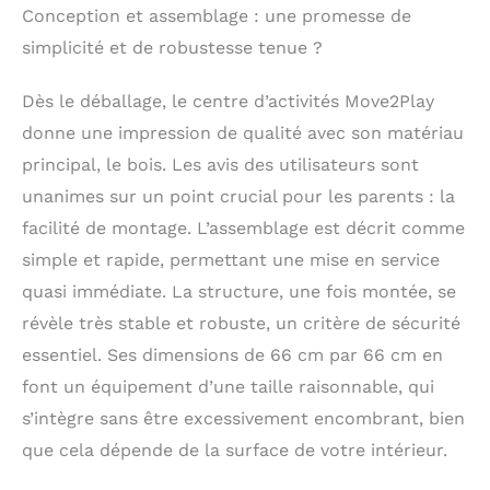
Conception et assemblage : une promesse de
enlever, ces jouets
nourrissent les
simplicité et de robustesse tenue ?
compétences
essentielles telles que
Dès le déballage, le centre d’activités Move2Play
le contrôle moteur,
donne une impression de qualité avec son matériau
l'exploration tactile, la
conscience de soi, la
principal, le bois. Les avis des utilisateurs sont
résolution de
unanimes sur un point crucial pour les parents : la
problèmes, et plus
facilité de montage. L’assemblage est décrit comme
encore. Piano
d'apprentissage
simple et rapide, permettant une mise en service
interactif – Avec plus
quasi immédiate. La structure, une fois montée, se
de 30 phrases, sons
et chansons, ce piano
révèle très stable et robuste, un critère de sécurité
permet à votre tout-
essentiel. Ses dimensions de 66 cm par 66 cm en
petit de rester occupé
font un équipement d’une taille raisonnable, qui
pendant qu'il explore
la musique, les ABC et
s’intègre sans être excessivement encombrant, bien
les couleurs. Les piles
que cela dépende de la surface de votre intérieur.
(3 x AAA) sont
incluses, de sorte que