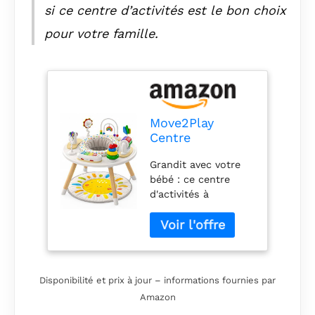
si ce centre d’activités est le bon choix
pour votre famille.
Move2Play
Centre
d'activités 4 en 1
Grandit avec votre
pour bébé |
bébé : ce centre
Design inspiré
d'activités à
de Montessori |
plusieurs niveaux
8 jouets
comprend 4 façons
interactifs |
de jouer du ventre à
Temps du
une table pour tout-
ventre,
petit. Vous
Exersaucer,
Disponibilité et prix à jour – informations fournies par
l'utiliserez pendant
Jumper |
Amazon
longtemps 8 jouets
Indispensable
MONTESSORI :
pour bébé de 3 à