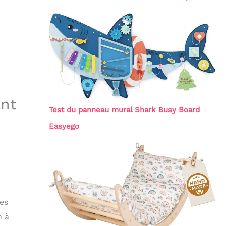
ant
Test du panneau mural Shark Busy Board
Easyego
res
n à