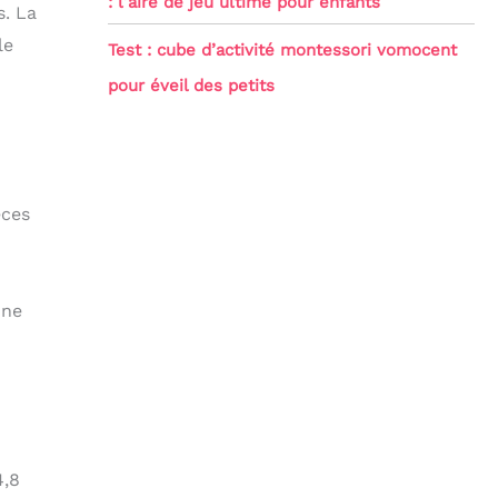
: l’aire de jeu ultime pour enfants
s. La
le
Test : cube d’activité montessori vomocent
pour éveil des petits
èces
une
4,8