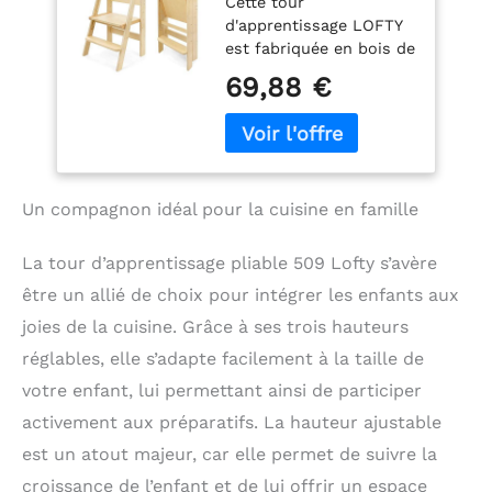
Cette tour
cuisine pour
d'apprentissage LOFTY
enfants -
est fabriquée en bois de
Montessori -
contreplaqué de qualité
Marchepied -
69,88 €
supérieure, pour être
Pliable - Pratique
utilisée par un enfant
pour le rangement
de 18 à 48 mois.
- Planche debout
Capacité de charge
réglable 3 hauteurs
maximale jusqu'à 50 kg
Un compagnon idéal pour la cuisine en famille
/ 110 lbs. Dimensions du
produit : 47,7 x 44 x
90,5 cm / 18,8" x 17,3" x
La tour d’apprentissage pliable 509 Lofty s’avère
35,6" RÉGLAGE DE
être un allié de choix pour intégrer les enfants aux
HAUTEUR : Il est
possible de faire 3
joies de la cuisine. Grâce à ses trois hauteurs
réglages de hauteur
réglables, elle s’adapte facilement à la taille de
pour la plateforme,
votre enfant, lui permettant ainsi de participer
pour s’adapter à la taille
de l’enfant. 29,4, 36,9,
activement aux préparatifs. La hauteur ajustable
44,4 cm / 11,6", 14,5",
est un atout majeur, car elle permet de suivre la
17,5" (mesuré à partir du
croissance de l’enfant et de lui offrir un espace
sol). SIMPLE : L’enfant