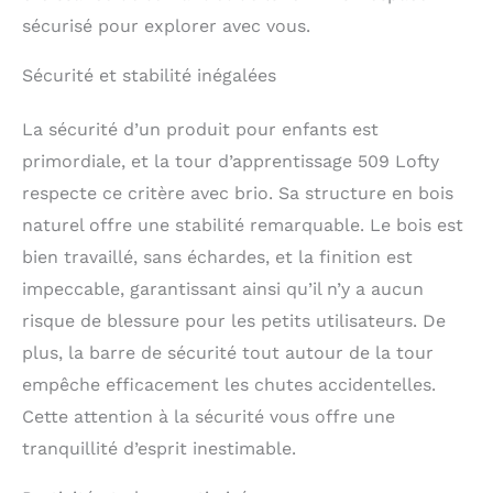
peut monter sur la tour
sécurisé pour explorer avec vous.
d’apprentissage de
manière indépendante,
Sécurité et stabilité inégalées
avec un pas à une
hauteur de 16 cm / 6,5"
La sécurité d’un produit pour enfants est
du sol, aidant l’enfant à
monter sur le produit
primordiale, et la tour d’apprentissage 509 Lofty
en toute sécurité.
respecte ce critère avec brio. Sa structure en bois
PLIABLE : Cette tour est
naturel offre une stabilité remarquable. Le bois est
pliable, pratique à
transporter de la
bien travaillé, sans échardes, et la finition est
cuisine à la salle de
impeccable, garantissant ainsi qu’il n’y a aucun
bain, et permet
d'économiser de
risque de blessure pour les petits utilisateurs. De
l'espace pour le
plus, la barre de sécurité tout autour de la tour
rangement. Polyvalent :
empêche efficacement les chutes accidentelles.
la hauteur de la tour est
conçue pour s'adapter à
Cette attention à la sécurité vous offre une
la plupart des
tranquillité d’esprit inestimable.
comptoirs de cuisine ou
des lavabos de salle de