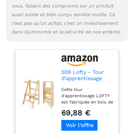
vous, faisant des compromis sur un produit
aussi solide et bien conçu semble inutile. Ce
n’est pas qu’un achat, c’est un investissement
dans l’autonomie et la sécurité de nos enfants.
509 Lofty - Tour
d'apprentissage
pliable - Aide à la
Cette tour
cuisine pour
d'apprentissage LOFTY
enfants -
est fabriquée en bois de
Montessori -
contreplaqué de qualité
Marchepied -
69,88 €
supérieure, pour être
Pliable - Pratique
utilisée par un enfant
pour le rangement
de 18 à 48 mois.
- Planche debout
Capacité de charge