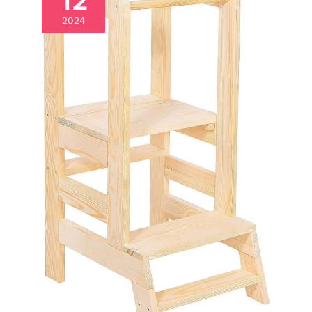
12
croissance de l'enfant, lui
2024
offrant ainsi un
environnement
d'apprentissage sûr et
confortable. Elle répond
aux besoins évolutifs des
enfants de 1 à 6 ans, en
leur assurant une
position toujours
optimale et confortable