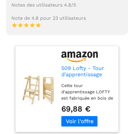
Notes des utilisateurs 4.8/5
Note de 4.8 pour 23 utilisateurs
509 Lofty - Tour
d'apprentissage
pliable - Aide à la
Cette tour
cuisine pour
d'apprentissage LOFTY
enfants -
est fabriquée en bois de
Montessori -
contreplaqué de qualité
Marchepied -
69,88 €
supérieure, pour être
Pliable - Pratique
utilisée par un enfant
pour le rangement
de 18 à 48 mois.
- Planche debout
Capacité de charge
réglable 3 hauteurs