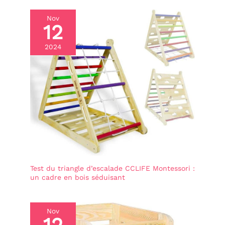
participer aux activités de
sécurité et stabilité
la cuisine, elle favorise la
pendant le jeu
Nov
motricité fine et la
【Protection de Sécurité
12
participation aux activités
à 360°】:Tour
quotidiennes. Elle
d'apprentissage pour
2024
améliore la coordination
Enfants Il est doté de
œil-main et renforce les
robustes protections
muscles des mains et des
latérales et arrière, d'un
doigts. La Tour d
filet de sécurité à 360° à
Observation Montessori
l'arrière et d'un dispositif
offre aux enfants une
anti-basculement. Sa
merveilleuse opportunité
structure stable et
d'apprentissage. Vos
résistante aux
enfants seront ravis de
oscillations, supportant
recevoir ce cadeau
une charge maximale de
d'anniversaire ou de Noël.
95 kg, garantit une
utilisation en toute
sécurité par les adultes
Test du triangle d’escalade CCLIFE Montessori :
et les enfants 【Réglage
un cadre en bois séduisant
Multiple de La
Hauteur】:Tour d
Observation à partir de 1
an Grâce à ses multiples
Nov
réglages de hauteur, la
plateforme s'adapte à la