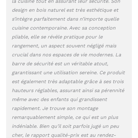
la cuisine tout en assurant leur sécurité. Son
PLIABLE : Cette tour est
design en bois naturel est très esthétique et
pliable, pratique à
s’intègre parfaitement dans n’importe quelle
transporter de la
cuisine à la salle de
cuisine contemporaine. Avec sa conception
bain, et permet
pliable, elle se révèle pratique pour le
d'économiser de
l'espace pour le
rangement, un aspect souvent négligé mais
rangement. Polyvalent :
crucial dans nos espaces de vie modernes. La
la hauteur de la tour est
barre de sécurité est un véritable atout,
conçue pour s'adapter à
la plupart des
garantissant une utilisation sereine. Ce produit
comptoirs de cuisine ou
est également très adaptable grâce à ses trois
des lavabos de salle de
hauteurs réglables, assurant ainsi sa pérennité
bain. Avertissement de
sécurité : veuillez ne
même avec des enfants qui grandissent
pas laisser votre enfant
rapidement. Je trouve son montage
sans attention.
remarquablement simple, ce qui est un plus
indéniable. Bien qu’il soit parfois jugé un peu
cher, le rapport qualité-prix est au rendez-