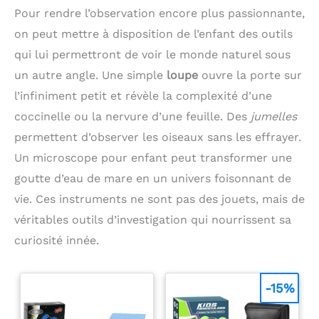
CONFIRMÉS: format pratique pour dessiner à la
croquis. Non adapté aux
Pour rendre l’observation encore plus passionnante,
maison et pour le croquis urbain en déplacement;
marqueurs à alcool et
polyvalent, du croquis à l'oeuvre finie
on peut mettre à disposition de l’enfant des outils
aux stylos aquarelle
【Reliure Spirale Robuste
qui lui permettront de voir le monde naturel sous
en Haut et Papier
Microperforé】La reliure
un autre angle. Une simple
loupe
ouvre la porte sur
spirale en haut est
l’infiniment petit et révèle la complexité d’une
pratique et conviviale
pour les gauchers et les
coccinelle ou la nervure d’une feuille. Des
jumelles
droitiers, permettant au
permettent d’observer les oiseaux sans les effrayer.
bloc de rester à plat une
fois ouvert et de faciliter
Un microscope pour enfant peut transformer une
le tournage des pages.
Avec une couverture en
goutte d’eau de mare en un univers foisonnant de
carton épais et un dos
vie. Ces instruments ne sont pas des jouets, mais de
rigide pour une
protection
véritables outils d’investigation qui nourrissent sa
supplémentaire, il garde
le papier en bon état tout
curiosité innée.
le temps. Chaque page
est microperforée, vous
permettant de retirer
-15%
facilement une page
individuelle 【Bloc de
Dessin Premium】Ce