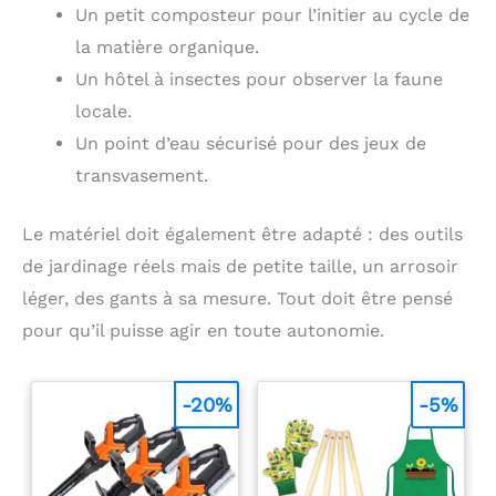
Un petit composteur pour l’initier au cycle de
Saint-Valentin ou
d'autres occasions
la matière organique.
spéciales. Un excellent
Un hôtel à insectes pour observer la faune
jouet créatif et de
bricolage pour les
locale.
enfants.
Un point d’eau sécurisé pour des jeux de
transvasement.
Le matériel doit également être adapté : des outils
de jardinage réels mais de petite taille, un arrosoir
léger, des gants à sa mesure. Tout doit être pensé
pour qu’il puisse agir en toute autonomie.
-20%
-5%