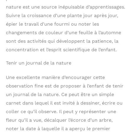
Jardiniers】Vous
nature est une source inépuisable d’apprentissages.
cherchez un cadeau
unique et éducatif pour
Suivre la croissance d’une plante jour après jour,
les anniversaires, Noël et
épier le travail d’une fourmi ou noter les
la Fête des Enfants ? Ce
kit complet de jeu
changements de couleur d’une feuille à l’automne
imaginatif de jardinage
sont des activités qui développent la patience, la
sera un succès auprès
des enfants. Regardez
concentration et l’esprit scientifique de l’enfant.
leurs yeux s'illuminer
lorsqu'ils ouvrent la boîte
de leur propre kit
Tenir un journal de la nature
d'outils, prêt pour des
moments de plaisir
Une excellente manière d’encourager cette
imaginatifs dans le jardin
!
observation fine est de proposer à l’enfant de tenir
un journal de la nature. Ce peut être un simple
carnet dans lequel il est invité à dessiner, écrire ou
coller ce qu’il observe. Il peut y représenter une
fleur qu’il a vue, décalquer l’écorce d’un arbre,
noter la date à laquelle il a aperçu le premier