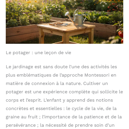
connaissances humanistes des enfants grâce à
grâce à l'observation
sens de l'observation et
l'observation naturelle, s'amuser et permettre aux
naturelle, s'amuser et
leur curiosité – un outil
enfants de voir un monde plus beau
PRATIQUE
permettre aux enfants de
pratique pour des
ET LARGEMENT APPLICABLE——le jouet télescope a
voir un monde plus beau
activités extérieures
une poignée antidérapante et peut ajuster la
PRATIQUE ET
partagées en famille
largeur de la distance des yeux. Il convient aux
LARGEMENT APPLICABLE
enfants d'âges différents. C'est aussi un jouet
——le jouet télescope a
d'extérieur adapté aux sports et aux jeux de plein
une poignée
air. Il peut observer des oiseaux, des animaux, des
antidérapante et peut
paysages, etc.
ajuster la largeur de la
Le potager : une leçon de vie
distance des yeux. Il
convient aux enfants
d'âges différents. C'est
Le jardinage est sans doute l’une des activités les
aussi un jouet d'extérieur
plus emblématiques de l’approche Montessori en
adapté aux sports et aux
jeux de plein air. Il peut
matière de connexion à la nature. Cultiver un
observer des oiseaux, des
potager est une expérience complète qui sollicite le
animaux, des paysages,
etc.
corps et l’esprit. L’enfant y apprend des notions
concrètes et essentielles : le cycle de la vie, de la
graine au fruit ; l’importance de la patience et de la
persévérance ; la nécessité de prendre soin d’un