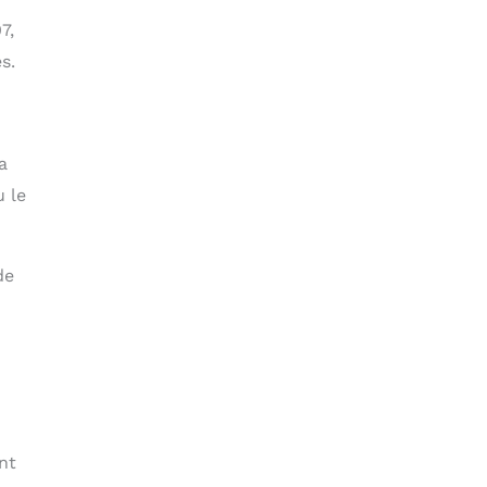
7,
s.
a
u le
de
nt