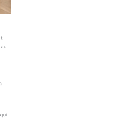
nt
 au
à
 qui