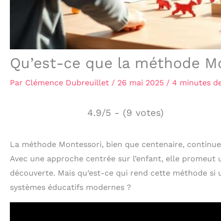
Qu’est-ce que la méthode Mo
Par
Clémence Dubreuillet
/
26 mai 2025
/
4 minutes de
4.9/5 - (9 votes)
La méthode Montessori, bien que centenaire, continue d
Avec une approche centrée sur l’enfant, elle promeut un
découverte. Mais qu’est-ce qui rend cette méthode si u
systèmes éducatifs modernes ?