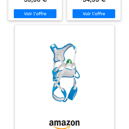
Boucle autobloquante
convient aux enfants et
rapide sur la ceinture et
adolescents jusqu'à 40 kg
tours de cuisse réglables
TAILLE : Tour de taille de
2 porte-matériels
45 à 95 cm * Tour de
renforcés Boucle arrière
cuisse de 22 à 52 cm *
pour sac à magnésie
Bretelles réglables
jusqu'à env. 40 cm
MATÉRIAUX : Sangles en
nylon * Coutures en
polyester * Boucles en
acier au carbone robuste
FERMETURES : 5 boucles
Double-Slide (45 mm)
pour un ajustement sûr
et personnalisé
UTILISATION : Convient
aux via ferrata * à
l'escalade en salle * à
l'escalade sportive * aux
parcours acrobatiques en
hauteur * aux courses
d'alpinisme