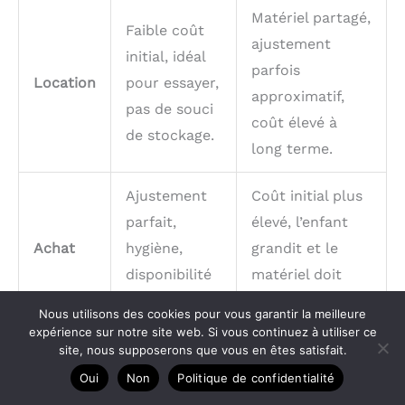
Matériel partagé,
Faible coût
ajustement
initial, idéal
parfois
Location
pour essayer,
approximatif,
pas de souci
coût élevé à
de stockage.
long terme.
Ajustement
Coût initial plus
parfait,
élevé, l’enfant
Achat
hygiène,
grandit et le
disponibilité
matériel doit
immédiate.
être renouvelé.
Nous utilisons des cookies pour vous garantir la meilleure
expérience sur notre site web. Si vous continuez à utiliser ce
site, nous supposerons que vous en êtes satisfait.
Les normes de sécurité à vérifier
Oui
Non
Politique de confidentialité
La sécurité est un aspect non négociable de