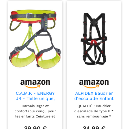
débutants à s'entraîner.
C.A.M.P. - ENERGY
ALPIDEX Baudrier
JR - Taille unique,
d'escalade Enfant
Vert/Rouge
Harnais intégral Type
Harnais léger et
QUALITÉ : Baudrier
B réglable en 12277
confortable conçu pour
d'escalade de type B *
les enfants Ceinture et
sans rembourrage *
tours de cuisse avec
conforme aux normes EN
intérieur thermoformé
12277 et UIAA 105 *
39,90 €
34,99 €