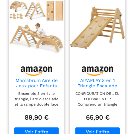
Mamabrum Aire de
AIYAPLAY 3 en 1
Jeux pour Enfants
Triangle Escalade
en Bois - Triangle
Enfants, Rampe
Ensemble 3 en 1 : le
CONFIGURATION DE JEU
Pickler, Arc
Double-Face, Bois
triangle, l'arc d'escalade
POLYVALENTE :
d'escalade,
Naturel
et la rampe double face
Comprend un triangle
Toboggan Double
offrent de nombreuses
d'escalade et un
Face - Kit de Sport
activités à la maison,
toboggan à deux faces, ce
89,90 €
65,90 €
Montessori pour la
favorisant le
parcours de motricité
Maison, Pliable, sûr
développement du
stimule les capacités
mouvement et le jeu
motrices des jeunes