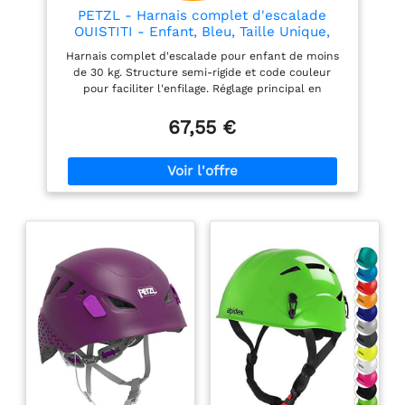
PETZL - Harnais complet d'escalade
OUISTITI - Enfant, Bleu, Taille Unique,
Moins de 30 kg
Harnais complet d'escalade pour enfant de moins
de 30 kg. Structure semi-rigide et code couleur
pour faciliter l'enfilage. Réglage principal en
ajustant les sangles de bretelles. Ajustement
secondaire, pour les enfants de petite ou grande
67,55 €
taille, par deux boucles situées au dos du harnais.
Port confortable au sol et en suspension, grâce à sa
structure en mousse au niveau des cuisses, de la
ceinture et des bretelles. Ne nécessite pas de
connecteurs pour rester fermé, il permet à l’enfant
de conserver son harnais pour jouer sans gêne.
Point d’encordement avant renforcé et abaissé pour
plus de confort en escalade, en particulier à la
descente. Polyvalence d’usage pour l'escalade, les
clubs et les parcs acrobatiques en hauteur : point
d’encordement (vert) pour la pratique de l’escalade
et point d'attache dorsal (orange) pour d'autres
situations spécifiques.