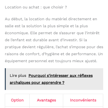
UTILISATION: escalade sportive, via ferrata,
Location ou achat : que choisir ?
alpinisme, escalade glacière, randonnée de haute
montagne et autres activités de plein air * convient
pour les adolescents et les adultes
Au début, la location du matériel directement en
salle est la solution la plus simple et la plus
économique. Elle permet de s’assurer que l’intérêt
de l’enfant est durable avant d’investir. Si la
pratique devient régulière, l’achat s’impose pour des
raisons de confort, d’hygiène et de performance. Un
équipement personnel est toujours mieux ajusté.
Lire plus
Pourquoi s'intéresser aux réflexes
archaïques pour apprendre ?
Option
Avantages
Inconvénients