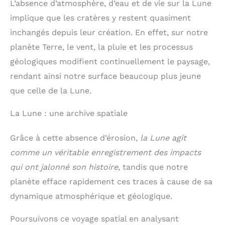
aventures en plein air ou les randonnées. Il
L’absence d’atmosphère, d’eau et de vie sur la Lune
des questions, n'hésitez
sciences, à explorer
comprend un adaptateur pour téléphone
pas à nous contacter
l'univers et à profiter de
implique que les cratères y restent quasiment
permettant de prendre et de partager des photos,
pour obtenir une
la nature.
ainsi qu'une télécommande sans fil et un télescope
inchangés depuis leur création. En effet, sur notre
assistance technique 24
de visée 5x24 pour localiser rapidement des objets,
heures sur 24 de notre
planète Terre, le vent, la pluie et les processus
offrant ainsi une observation flexible et efficace
équipe d'experts.
pour tous types d'activités astronomiques.
【Un
géologiques modifient continuellement le paysage,
cadeau de Noël incroyable】Ce télescope
rendant ainsi notre surface beaucoup plus jeune
astronomique est non seulement un excellent choix
pour les enfants âgés de 8 à 12 ans, mais aussi un
que celle de la Lune.
cadeau astronomique bien pensé pour les pères,
les mères, les petits-enfants ou tous ceux qui
s'intéressent à l'univers. Grâce à sa facilité
La Lune : une archive spatiale
d'installation et à son utilisation conviviale pour les
débutants, il éveille l'intérêt pour l'astronomie et
Grâce à cette absence d’érosion,
la Lune agit
les sciences, inspire l'exploration de l'inconnu,
élargit les horizons et enrichit les connaissances.
comme un véritable enregistrement des impacts
C'est donc le cadeau idéal pour partager
qui ont jalonné son histoire
, tandis que notre
l'émerveillement et la joie de la découverte.
planète efface rapidement ces traces à cause de sa
dynamique atmosphérique et géologique.
Poursuivons ce voyage spatial en analysant