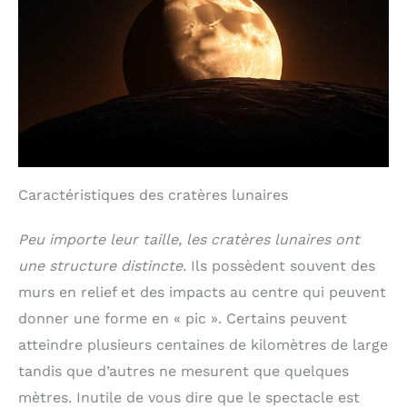
Caractéristiques des cratères lunaires
Peu importe leur taille, les cratères lunaires ont
une structure distincte.
Ils possèdent souvent des
murs en relief et des impacts au centre qui peuvent
donner une forme en « pic ». Certains peuvent
atteindre plusieurs centaines de kilomètres de large
tandis que d’autres ne mesurent que quelques
mètres. Inutile de vous dire que le spectacle est