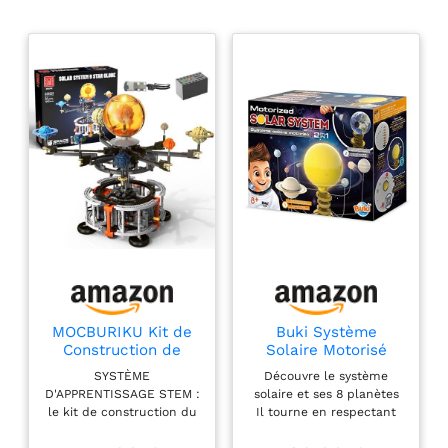
MOCBURIKU Kit de
Buki Système
Construction de
Solaire Motorisé
Système Solaire
SYSTÈME
Découvre le système
avec LED Lumière,
D'APPRENTISSAGE STEM :
solaire et ses 8 planètes
1282Pcs
le kit de construction du
Il tourne en respectant
système solaire combine
les cycles de révolution
éducation astronomique
sur une durée de 35