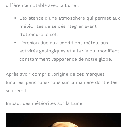
différence notable avec la Lune :
L’existence d’une atmosphère qui permet aux
météorites de se désintégrer avant
d’atteindre le sol.
L’érosion due aux conditions météo, aux
activités géologiques et à la vie qui modifient
constamment l’apparence de notre globe.
Après avoir compris l’origine de ces marques
lunaires, penchons-nous sur la manière dont elles
se créent.
Impact des météorites sur la Lune