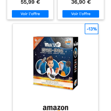
55,99 €
36,90 €
et ingénierie mécanique,
minutes Le soleil s'éclaire
aidant les enfants à
comme une veilleuse
apprendre les orbites
Transforme ton modèle
planétaires grâce à un
en plaçant la Terre et la
montage pratique et un
Lune et reproduis les
jeu interactif. SYSTÈME
éclipses avec la lampe
-13%
SOLAIRE ROTATIF : en
incluse Dès 8 ans
plus de tourner
manuellement le joystick
pour simuler la révolution
et la rotation planétaire,
le kit de modèle de
système solaire est
également équipé d'un
moteur L et d'un boîtier
de batterie, et nécessite 6
piles AAA (non incluses).
Appuyez simplement sur
le bouton d'alimentation
et le modèle simulera la
rotation et la révolution
des planètes. Les enfants
peuvent observer les
schémas de mouvement