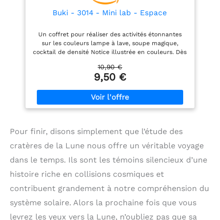
des corps célestes à
travers des orbites
Buki - 3014 - Mini lab - Espace
planétaires réalistes.
PRÉCISION SCIENTIFIQUE
Un coffret pour réaliser des activités étonnantes
: le système de
sur les couleurs lampe à lave, soupe magique,
transmission mécanique
cocktail de densité Notice illustrée en couleurs. Dès
simule avec précision la
8 ans.
rotation de 8 planètes
10,90 €
autour du soleil, et les
9,50 €
composants codés par
couleur correspondent
aux caractéristiques
planétaires réelles. Les
engrenages de taille
différente sous chaque
Pour finir, disons simplement que l’étude des
planète permettent des
vitesses de rotation
cratères de la Lune nous offre un véritable voyage
variables, reflétant
dans le temps. Ils sont les témoins silencieux d’une
fidèlement les périodes
orbitales. APPLICATION
histoire riche en collisions cosmiques et
MULTI-SCÉNARIOS : les
jouets du système solaire
contribuent grandement à notre compréhension du
sont parfaits pour les
système solaire. Alors la prochaine fois que vous
démonstrations STEM en
classe, les projets
levrez les yeux vers la Lune, n’oubliez pas que sa