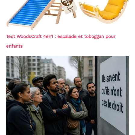
Test WoodsCraft 4en1 : escalade et toboggan pour
enfants