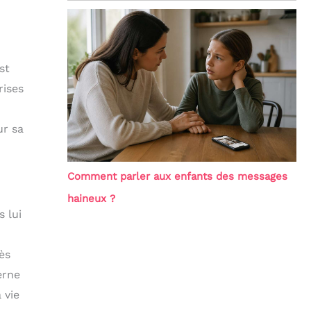
st
rises
ur sa
Comment parler aux enfants des messages
haineux ?
s lui
ès
erne
 vie