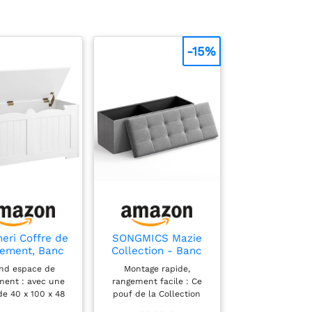
-15%
eri Coffre de
SONGMICS Mazie
ement, Banc
Collection - Banc
Rangement,
de Rangement,
nd espace de
Montage rapide,
Blanc
Repose-Pieds
ment : avec une
rangement facile : Ce
Pliable de 110 cm,
 de 40 x 100 x 48
pouf de la Collection
Bout de Lit,
, ce banc de
MAZIE s’installe en