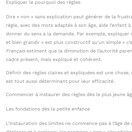
Expliquer le pourquoi des règles
qualit
grand
dessus
Dire « non » sans explication peut générer de la frustr
jusqu'à 
règle, avec des mots adaptés à son âge, aide l’enfant à l’
charn
la bo
donner du sens à la demande. Par exemple, expliquer 
trop ra
assem
et bien grandir » est plus constructif qu’un simple « c’
instru
Français
estiment que la diminution de l’autorité paren
mais f
to
cadre présent, mais expliqué et cohérent.
nécess
et il 
Définir des règles claires et expliquées est une chose,
de c
pou
est tout aussi déterminant pour leur efficacité.
fac
douce
de ba
Commencer à instaurer des règles dès le plus jeune â
sont en
Les fondations dès la petite enfance
L’instauration des limites ne commence pas à l’âge de
déplacer et à explorer, les premiers « non » sécuritaire