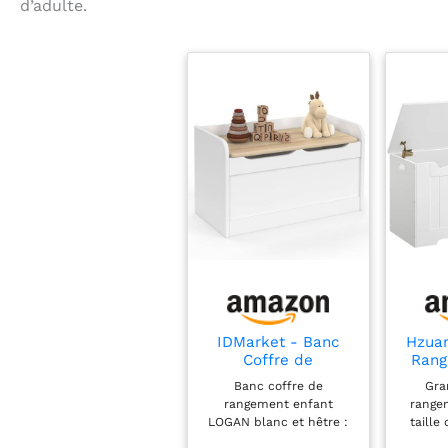
d’adulte.
IDMarket - Banc
Hzuan
Coffre de
Rang
Rangement Enfant
de 
Banc coffre de
Gra
Logan 60 cm
rangement enfant
range
LOGAN blanc et hêtre :
taille
un petit meuble pour
cm