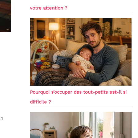
votre attention ?
Pourquoi s’occuper des tout-petits est-il si
difficile ?
on