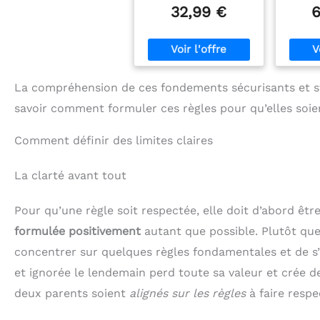
une maxi capacité de
rang
32,99 €
6
rangement Multifonction
espac
: à la fois coffre de
vos dif
rangement mais
rangem
également banquette !
tabou
Ce coffre est doté d'un
boîte
vérin certifié, il
banc à 
La compréhension de ces fondements sécurisants et str
permettra d'éviter les
de ra
savoir comment formuler ces règles pour qu’elles soien
risques de pincement de
vous l
doigt Structure stable et
ranger 
solide en MDF blanc et
livre
Comment définir des limites claires
bois. Son design sobre
objet
s'intégrera dans tous les
selon v
La clarté avant tout
types de chambre
accent
Dimensions globales : L.
design
60 x l. 30 x H. 34,5 cm.
asp
Pour qu’une règle soit respectée, elle doit d’abord êtr
Dimensions intérieures
classiq
du coffre : L. 57 x l. 26 x
rang
formulée positivement
autant que possible. Plutôt que d
H. 26 cm
appr
concentrer sur quelques règles fondamentales et de s’y
intérie
attr
et ignorée le lendemain perd toute sa valeur et crée de
fiab
rangem
deux parents soient
alignés sur les règles
à faire respe
fabri
de par