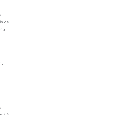
e
is de
rme
n
nt
e
ant à