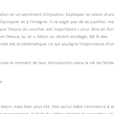
é pour une plus
Design élégant, confort
e stabilité (le
durable : Sa surface
 peut supporter
capitonnée en tissu
ation et un sentiment d’injustice. Expliquer la raison d’un
300 livres), et les
façon lin apporte de
accepter et à l’intégrer. Il ne s’agit pas de se justifier, ma
ières empêchent
l’originalité à votre
îte de se fermer
intérieur. Le tissu double
que l’heure du coucher est importante « pour être en fo
pidement Facile à
couche et la mousse
bler : avec des
haute résilience
est l’heure, au lit ». Selon un récent sondage,
88 % des
ctions détaillées
assurent un confort
tale est problématique, ce qui souligne l’importance d’u
aciles à suivre,
durable Polyvalent :
us les outils
Utilisez-le comme table
aires sont inclus
basse dans le salon,
y a un supplément
banc à chaussures dans
 mais le moment de leur introduction dans la vie de l’enfa
haque vis, vous
l’entrée, ou bout de lit
vez le monter
dans la chambre
ilement et en
ur Les panneaux
nc de rangement
ge
 bois certifié FSC
 raison, mais bien plus tôt. Dès qu’un bébé commence à s
s apparaissent. Il s’agit de règles simples et concrètes vis