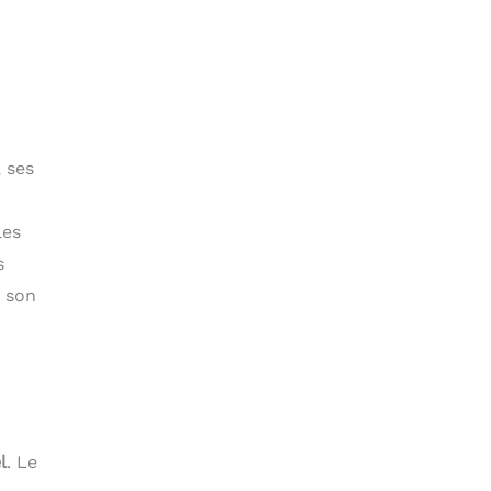
, ses
les
s
r son
l
. Le