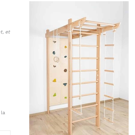
t, et
 la