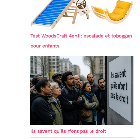
Test WoodsCraft 4en1 : escalade et toboggan
pour enfants
Ils savent qu’ils n’ont pas le droit