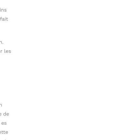
ins
fait
n.
r les
n
e de
 es
ette