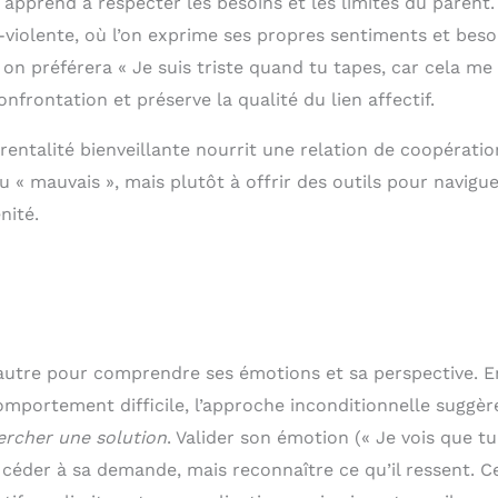
t apprend à respecter les besoins et les limites du parent.
iolente, où l’on exprime ses propres sentiments et beso
 on préférera « Je suis triste quand tu tapes, car cela me 
onfrontation et préserve la qualité du lien affectif.
arentalité bienveillante nourrit une relation de coopératio
u « mauvais », mais plutôt à offrir des outils pour navigue
nité.
l’autre pour comprendre ses émotions et sa perspective. E
 comportement difficile, l’approche inconditionnelle suggèr
ercher une solution
. Valider son émotion (« Je vois que tu
as céder à sa demande, mais reconnaître ce qu’il ressent. C